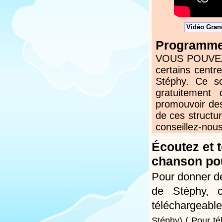
Vidéo Grand
Programmez
VOUS POUVEZ N
certains centr
Stéphy. Ce s
gratuitement
promouvoir des
de ces structur
conseillez-nous
Écoutez et 
chanson pou
Pour donner de
de Stéphy, c
téléchargeable
Stéphy)
( Pour té