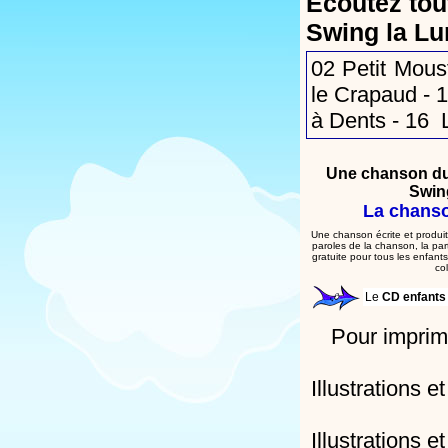
Écoutez tou
Swing la Lu
02
Petit Mous
le Crapaud
- 
à Dents
- 16
Une chanson du
Swing
La chanso
Une chanson écrite et produit
paroles de la chanson, la par
gratuite pour tous les enfant
col
Le
CD enfant
Pour imprime
Illustrations e
Illustrations e