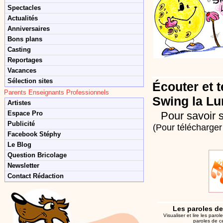
Spectacles
Actualités
Anniversaires
Bons plans
Casting
Reportages
Vacances
Sélection sites
Écouter et t
Parents Enseignants Professionnels
Swing la Lu
Artistes
Espace Pro
Pour savoir s
Publicité
(Pour télécharger 
Facebook Stéphy
Le Blog
Question Bricolage
Newsletter
Contact Rédaction
Les paroles de
Visualiser et lire les par
paroles de c