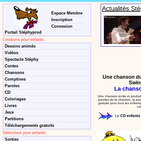
Actualités St
Espace Membre
Inscription
Connexion
Portail Stéphyprod
Créations pour enfants
Dessins animés
Vidéos
Spectacle Stéphy
Contes
Chansons
Une chanson du
Comptines
Swing
Paroles
La chanso
CD
Une chanson écrite et produit
Coloriages
paroles de la chanson, la par
gratuite pour tous les enfant
Livres
col
Jeux
Le
CD enfant
Partitions
Téléchargements gratuits
Sélections pour enfants
Sorties