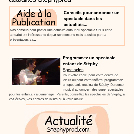
Proposer une vidéo
:
Vidéos Stéphyprod
Bâton de pluie - Tutoriel destiné
Conseils pour annoncer un
aux enfants
Loisirs créatifs
Le bâton de pluie est un
spectacle dans les
instrument de musique ! Une Animation vidéo, un
actualités...
tutoriel réalisé par un animateur périscolaire et
extrascolaire pour fabriquer facilement cet objet qui
Nos conseils pour poster une actualité autour du spectacle ! Plus cette
amusera les enfants.
actualité est intéressante de par son contenu mais aussi de par sa
présentation, sa...
Proposer une vidéo
:
Vidéos Stéphyprod
chanson Hippopotam-tam
Chansons enfants
Clip d'animation en Stop
Programmez un spectacle
Motion (image par image) qui raconte en chanson les
enfant de Stéphy
aventures d'un p'tit Hippopotame !
Spectacles
Pour votre école, pour votre centre de
loisirs ou pour votre théâtre, programmez
un spectacle musical de Stéphy. Du conte
Proposer une vidéo
musical au concert, des super spectacles
:
Vidéos Stéphyprod
chanson J'vais l'dire à Greta
pour les enfants, ça déménage ! Parents, conseillez les spectacles de Stéphy, à
Chansons
Chanson pour la planète
vos écoles, vos centres de loisirs ou à votre mairie....
Proposer une vidéo
:
Vidéos Stéphyprod
Chansons de Noël, 21 minutes de