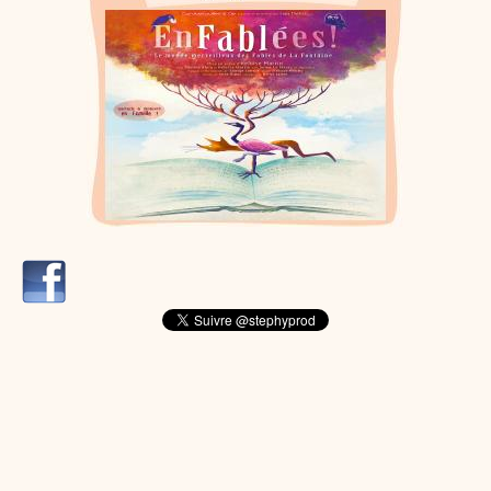
dessins animés
Dessins animés traditionnels
Des chansons de
Noël, des contes de Noël, profitez de 21 minutes de
productions de Noël sans interruption de pub. un petit
moment de tranquillité pour votre enfant ou pour les
parents !!! De la première note de musique au dernier
coup de crayon, une production 100/100 stéphyprod.
Proposer une vidéo