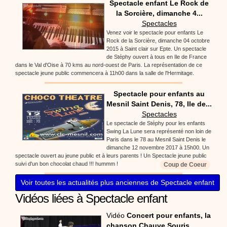
Spectacle enfant Le Rock de
la Sorcière, dimanche 4...
Spectacles
Venez voir le spectacle pour enfants Le
Rock de la Sorcière, dimanche 04 octobre
2015 à Saint clair sur Epte. Un spectacle
de Stéphy ouvert à tous en Ile de France
dans le Val d'Oise à 70 kms au nord-ouest de Paris. La représentation de ce
spectacle jeune public commencera à 11h00 dans la salle de l'Hermitage.
Spectacle pour enfants au
Mesnil Saint Denis, 78, Ile de...
Spectacles
Le spectacle de Stéphy pour les enfants
Swing La Lune sera représenté non loin de
Paris dans le 78 au Mesnil Saint Denis le
dimanche 12 novembre 2017 à 15h00. Un
spectacle ouvert au jeune public et à leurs parents ! Un Spectacle jeune public
suivi d'un bon chocolat chaud !!! hummm !
Coup de Coeur
Voir toutes les actualités plus anciennes de Spectacle enfant
Vidéos liées à Spectacle enfant
Vidéo
Concert pour enfants, la
chanson Chauve Souris