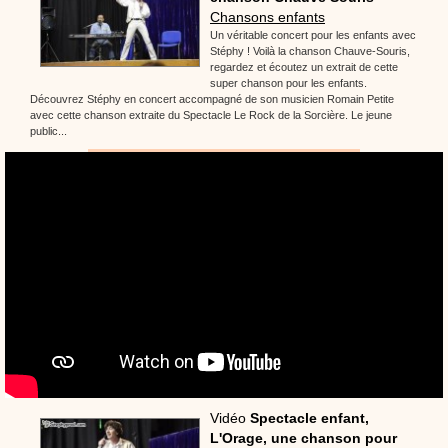
Chansons enfants
Un véritable concert pour les enfants avec
Stéphy ! Voilà la chanson Chauve-Souris,
regardez et écoutez un extrait de cette
super chanson pour les enfants.
Découvrez Stéphy en concert accompagné de son musicien Romain Petite
avec cette chanson extraite du Spectacle Le Rock de la Sorcière. Le jeune
public...
Vidéo
Spectacle enfant,
L'Orage, une chanson pour