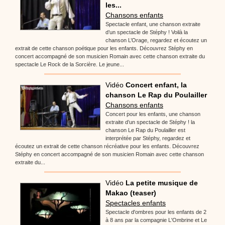
les...
Chansons enfants
Spectacle enfant, une chanson extraite
d’un spectacle de Stéphy ! Voilà la
chanson L’Orage, regardez et écoutez un
extrait de cette chanson poétique pour les enfants. Découvrez Stéphy en
concert accompagné de son musicien Romain avec cette chanson extraite du
spectacle Le Rock de la Sorcière. Le jeune...
Vidéo
Concert enfant, la
chanson Le Rap du Poulailler
Chansons enfants
Concert pour les enfants, une chanson
extraite d’un spectacle de Stéphy ! la
chanson Le Rap du Poulailler est
interprétée par Stéphy, regardez et
écoutez un extrait de cette chanson récréative pour les enfants. Découvrez
Stéphy en concert accompagné de son musicien Romain avec cette chanson
extraite du...
Vidéo
La petite musique de
Makao (teaser)
Spectacles enfants
Spectacle d'ombres pour les enfants de 2
à 8 ans par la compagnie L'Ombrine et Le