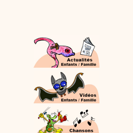
Proposer une vidéo
:
Vidéos Stéphyprod
Bâton de pluie - Tutoriel destiné
aux enfants
Loisirs créatifs
Le bâton de pluie est un
instrument de musique ! Une Animation vidéo, un
tutoriel réalisé par un animateur périscolaire et
extrascolaire pour fabriquer facilement cet objet qui
amusera les enfants.
Proposer une vidéo
:
Vidéos Stéphyprod
chanson Hippopotam-tam
Chansons enfants
Clip d'animation en Stop
Motion (image par image) qui raconte en chanson les
aventures d'un p'tit Hippopotame !
Proposer une vidéo
:
Vidéos Stéphyprod
chanson J'vais l'dire à Greta
Chansons
Chanson pour la planète
Proposer une vidéo
:
Vidéos Stéphyprod
Chansons de Noël, 21 minutes de