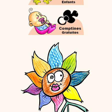
dessins animés
Dessins animés traditionnels
Des chansons de
Noël, des contes de Noël, profitez de 21 minutes de
productions de Noël sans interruption de pub. un petit
moment de tranquillité pour votre enfant ou pour les
parents !!! De la première note de musique au dernier
coup de crayon, une production 100/100 stéphyprod.
Proposer une vidéo