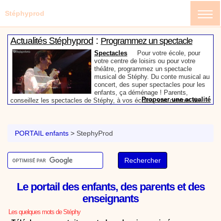
Stéphyprod
:
Actualités Stéphyprod
Programmez un spectacle
enfant de Stéphy
Spectacles
Pour votre école, pour
votre centre de loisirs ou pour votre
théâtre, programmez un spectacle
musical de Stéphy. Du conte musical au
concert, des super spectacles pour les
enfants, ça déménage ! Parents,
Proposer une actualité
conseillez les spectacles de Stéphy, à vos écoles, vos centres de
:
loisirs ou à votre mairie. Informez-les de la richesse de contenu du
Actualités Stéphyprod
Un conteur pour l’anniversaire
site www.stephyprod.com.
de votre enfant
Anniversaire pour enfants
Un
conteur vient chez vous pour raconter
PORTAIL enfants
>
StephyProd
les plus belles histoires à vos enfants,
pour les fêtes d’anniversaires, ou pour
toute autre animation. Laissez-vous
emporter par la magie des contes, des
Proposer une actualité
expressions et des mots pour un voyage dans l’imaginaire en
:
compagnie de Stéphy.
Vidéos Stéphyprod
Chanson La brosse à dents,
Le portail des enfants, des parents et des
dessin animé musical
Dessins animés créations
Pour ne pas oublier de
enseignants
se brosser les dents après le repas, voici une
animation pour les jeunes enfants de la célèbre
Les quelques mots de Stéphy
chanson de Stéphy, La Brosse à dents.
On y