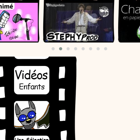
Contes
Stéphy, conteur vous donne quelques trucs, quelque
raconter des histoires aux enfants. N’oubliez pas l’histoire du s
vous devez chaque soir raconter une petite histoire à votre enfan
important favorable à un bon sommeil, évitez les histoires d’ho
êtes bibliothécaire ou enseignant, ces conseils précieux vous a
conteur devant vos groupes d’enfants.
:
phyprod
Mon prénom en graffiti - Tutoriel destiné aux enfants
Loisirs créatifs
Comment écrire mon prénom en graffiti. Un tutoriel vidéo p
enseignants et les enfants. Animation d'une activité manuelle pour les enfant
graphisme.
:
phyprod
Cœur en papier - Tutoriel destiné aux enfants
Loisirs créatifs
Comment faire une carte pop-up pour la fête des mères t
outils de ta trousse. Animation vidéo d'une activité manuelle pour les enfant
découpage et collage.
:
phyprod
Bâton de pluie - Tutoriel destiné aux enfants
Loisirs créatifs
Le bâton de pluie est un instrument de musique ! Une Anim