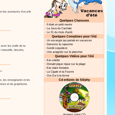
 les aventures d'un p'tit
Quelques Chansons
-
Il était un petit navire
-
La Java du Cachalo
-
Le 31 du mois d'août
s
Quelques Comptines pour l'été
-
Un escargot qui partait en vacances
-
Dansons la capucine
avec les outils de ta
-
Gentil coquelicot
té manuelle, dessins,
-
Une araignée sur le plancher
Quelques Vidéos pour l'été
-
A la volette
-
Donald pique nique sur la plage
-
A la claire fontaine
..
-
La Cigale et la Fourmi
-
Oui Oui à la ferme
Cd enfants de Stéphy
s, les enseignants et les
inture et de graphisme.
Achetez notre CD