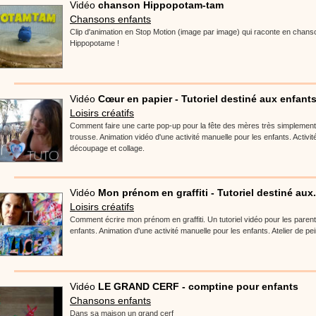
Vidéo
chanson Hippopotam-tam
Chansons enfants
Clip d'animation en Stop Motion (image par image) qui raconte en chanson
Hippopotame !
Vidéo
Cœur en papier - Tutoriel destiné aux enfant
Loisirs créatifs
Comment faire une carte pop-up pour la fête des mères très simplement 
trousse. Animation vidéo d'une activité manuelle pour les enfants. Activi
découpage et collage.
Vidéo
Mon prénom en graffiti - Tutoriel destiné aux.
Loisirs créatifs
Comment écrire mon prénom en graffiti. Un tutoriel vidéo pour les parent
enfants. Animation d'une activité manuelle pour les enfants. Atelier de pe
Vidéo
LE GRAND CERF - comptine pour enfants
Chansons enfants
Dans sa maison un grand cerf