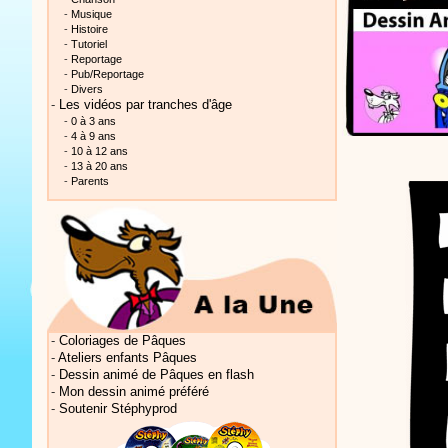
-
Musique
-
Histoire
-
Tutoriel
-
Reportage
-
Pub/Reportage
-
Divers
-
Les vidéos par tranches d'âge
-
0 à 3 ans
Vidéos Sté
-
4 à 9 ans
-
10 à 12 ans
-
13 à 20 ans
-
Parents
Vidéos Sté
-
Coloriages de Pâques
-
Ateliers enfants Pâques
-
Dessin animé de Pâques en flash
-
Mon dessin animé préféré
-
Soutenir Stéphyprod
Vidéos Sté