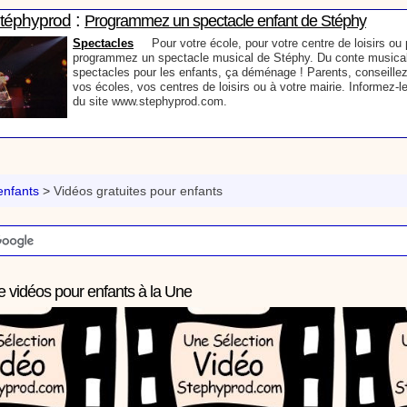
:
Stéphyprod
Programmez un spectacle enfant de Stéphy
Spectacles
Pour votre école, pour votre centre de loisirs ou p
programmez un spectacle musical de Stéphy. Du conte musical
spectacles pour les enfants, ça déménage ! Parents, conseillez
vos écoles, vos centres de loisirs ou à votre mairie. Informez-l
du site www.stephyprod.com.
:
Stéphyprod
Un conteur pour l’anniversaire de votre enfant
Anniversaire pour enfants
Un conteur vient chez vous pour r
histoires à vos enfants, pour les fêtes d’anniversaires, ou pour 
nfants
>
Vidéos gratuites pour enfants
Laissez-vous emporter par la magie des contes, des expressio
voyage dans l’imaginaire en compagnie de Stéphy.
:
phyprod
Chanson La brosse à dents, dessin animé musical
e vidéos pour enfants à la Une
Dessins animés créations
Pour ne pas oublier de se brosser les dents ap
animation pour les jeunes enfants de la célèbre chanson de Stéphy, La Bro
retrouve, l'eau, le robinet, le lavabo, le dentifrice et bien sûr, la brosse à de
chante la brosse. De la musique en image pour apprendre facilement la cha
chanson pour enfants La Brosse à dents
:
Stéphyprod
Comment raconter des histoires aux enfants