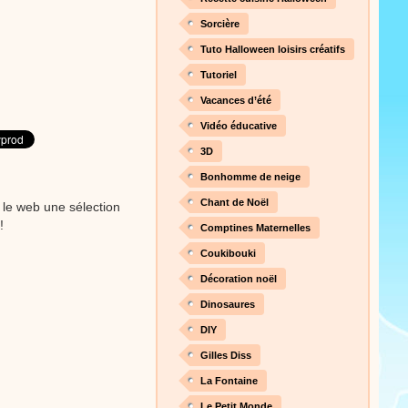
nt cet objet qui amusera les
Sorcière
Tuto Halloween loisirs créatifs
Tutoriel
Proposer une vidéo
Vacances d’été
 raconte en chanson les
Vidéo éducative
3D
Bonhomme de neige
Chant de Noël
Proposer une vidéo
 le web une sélection
!
Comptines Maternelles
Coukibouki
Décoration noël
Dinosaures
DIY
Proposer une vidéo
Gilles Diss
 profitez de 21 minutes de
La Fontaine
 pour votre enfant ou pour les
production 100/100
Le Petit Monde