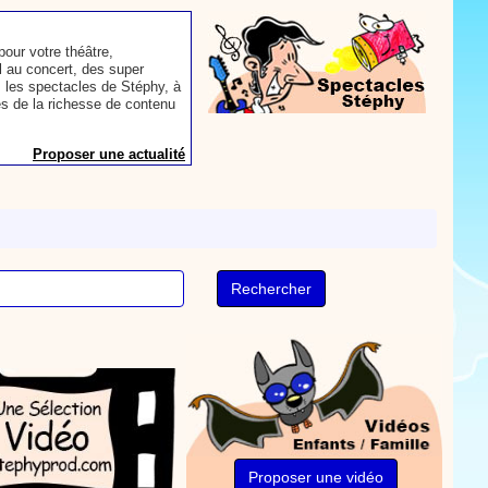
our votre théâtre,
 au concert, des super
 les spectacles de Stéphy, à
es de la richesse de contenu
Proposer une actualité
aconter les plus belles
toute autre animation.
ns et des mots pour un
Proposer une actualité
rès le repas, voici une
sse à dents.
On y
nts. Tchique tchique, tchique
nson. Une animation de la
Proposer une vidéo
Proposer une vidéo