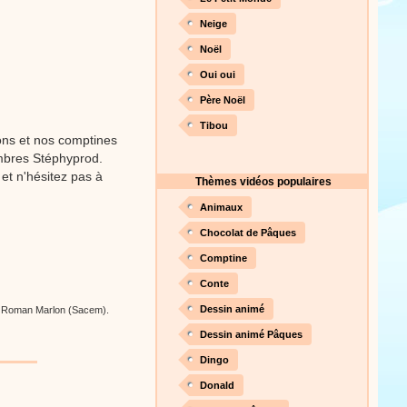
Neige
Noël
Proposer une vidéo
Oui oui
Père Noël
Tibou
ons et nos comptines
embres Stéphyprod.
et n'hésitez pas à
Thèmes vidéos populaires
Animaux
Chocolat de Pâques
Comptine
Conte
Dessin animé
et Roman Marlon (Sacem).
Dessin animé Pâques
Dingo
Donald