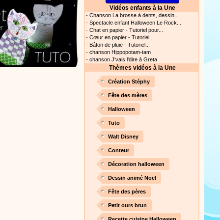
Vidéos enfants à la Une
s astuces pour mieux
-
Chanson La brosse à dents, dessin...
oir ! Si vous êtes parents,
-
Spectacle enfant Halloween Le Rock...
t, c’est un rituel très
-
Chat en papier - Tutoriel pour...
rreur bien entendu. Si vous
-
Cœur en papier - Tutoriel...
ideront à devenir un meilleur
-
Bâton de pluie - Tutoriel...
-
chanson Hippopotam-tam
Proposer une actualité
-
chanson J'vais l'dire à Greta
Thèmes vidéos à la Une
our les parents, les
Création Stéphy
s. Atelier de peinture et de
Fête des mères
Halloween
Tuto
Proposer une vidéo
Walt Disney
rès simplement avec les
Conteur
s. Activité manuelle, dessins,
Décoration halloween
Dessin animé Noël
Fête des pères
Proposer une vidéo
Petit ours brun
ation vidéo, un tutoriel
Recette cuisine Halloween