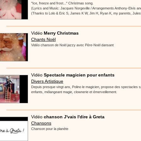
"Ice, freeze and frost..." Christmas song.
(Lyrics and Music: Jacques Norgeville / Arrangements Anthony-Elvis 
(Thanks to Lolo & Eric S, James K W, Jim H, Ryan K, my parents, Jules
Vidéo
Merry Christmas
Chants Noël
Vidéo chanson de Noël jazzy avec Père-Noël dansant
Vidéo
Spectacle magicien pour enfants
Divers Artistique
Depuis presque vingt ans, Polino le magicien, propose des spectacles 
enfants, mélangeant magie, clownerie et émerveillement.
Vidéo
chanson J'vais l'dire à Greta
Chansons
Chanson pour la planète