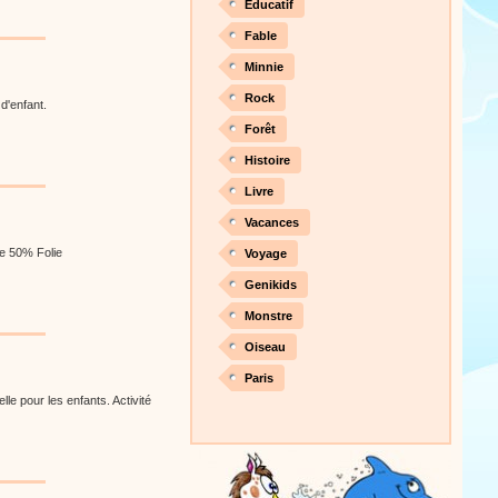
Éducatif
Fable
Minnie
Rock
 d'enfant.
Forêt
Histoire
Livre
Vacances
e 50% Folie
Voyage
Genikids
Monstre
Oiseau
Paris
lle pour les enfants. Activité