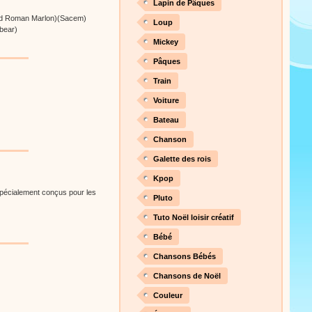
Lapin de Pâques
and Roman Marlon)(Sacem)
Loup
bear)
Mickey
Pâques
Train
Voiture
Bateau
Chanson
Galette des rois
Kpop
spécialement conçus pour les
Pluto
Tuto Noël loisir créatif
Bébé
Chansons Bébés
Chansons de Noël
Couleur