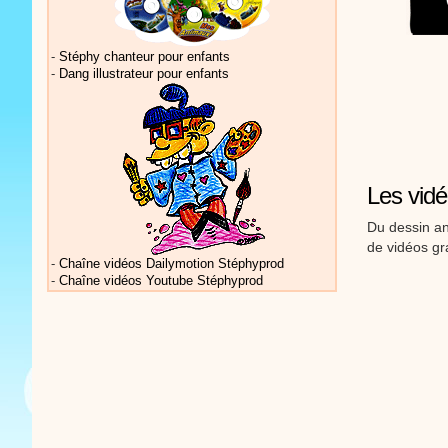
-
Stéphy chanteur pour enfants
-
Dang illustrateur pour enfants
Vidéos Sté
Les vidé
Du dessin an
Vidéos Sté
de vidéos gr
-
Chaîne vidéos Dailymotion Stéphyprod
-
Chaîne vidéos Youtube Stéphyprod
Vidéos Sté