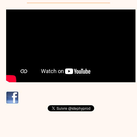
dessins animés
Dessins animés traditionnels
Des chansons de
Noël, des contes de Noël, profitez de 21 minutes de
productions de Noël sans interruption de pub. un petit
moment de tranquillité pour votre enfant ou pour les
parents !!! De la première note de musique au dernier
coup de crayon, une production 100/100 stéphyprod.
Proposer une vidéo