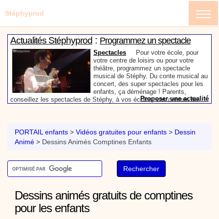
Stéphyprod
:
Actualités Stéphyprod
Programmez un spectacle
enfant de Stéphy
Spectacles
Pour votre école, pour
votre centre de loisirs ou pour votre
théâtre, programmez un spectacle
musical de Stéphy. Du conte musical au
concert, des super spectacles pour les
enfants, ça déménage ! Parents,
Proposer une actualité
conseillez les spectacles de Stéphy, à vos écoles, vos centres de
:
loisirs ou à votre mairie. Informez-les de la richesse de contenu du
Actualités Stéphyprod
Un conteur pour l’anniversaire
site www.stephyprod.com.
de votre enfant
Anniversaire pour enfants
Un
conteur vient chez vous pour raconter
PORTAIL enfants
>
Vidéos gratuites pour enfants
>
Dessin
les plus belles histoires à vos enfants,
Animé
>
Dessins Animés Comptines Enfants
pour les fêtes d’anniversaires, ou pour
toute autre animation. Laissez-vous
emporter par la magie des contes, des
Proposer une actualité
expressions et des mots pour un voyage dans l’imaginaire en
:
compagnie de Stéphy.
Vidéos Stéphyprod
Chanson La brosse à dents,
dessin animé musical
Dessins animés créations
Pour ne pas oublier de
Dessins animés gratuits de comptines
se brosser les dents après le repas, voici une
pour les enfants
animation pour les jeunes enfants de la célèbre
chanson de Stéphy, La Brosse à dents.
On y