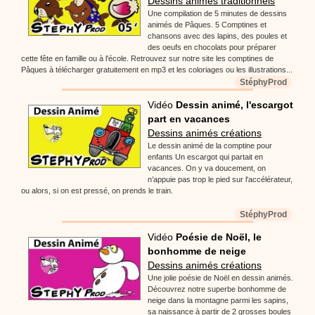
Dessins animés traditionnels
Une compilation de 5 minutes de dessins
animés de Pâques. 5 Comptines et
chansons avec des lapins, des poules et
des oeufs en chocolats pour préparer
cette fête en famille ou à l'école. Retrouvez sur notre site les comptines de
Pâques à télécharger gratuitement en mp3 et les coloriages ou les illustrations...
StéphyProd
Vidéo
Dessin animé, l'escargot
part en vacances
Dessins animés créations
Le dessin animé de la comptine pour
enfants Un escargot qui partait en
vacances. On y va doucement, on
n’appuie pas trop le pied sur l'accélérateur,
ou alors, si on est pressé, on prends le train.
StéphyProd
Vidéo
Poésie de Noël, le
bonhomme de neige
Dessins animés créations
Une jolie poésie de Noël en dessin animés.
Découvrez notre superbe bonhomme de
neige dans la montagne parmi les sapins,
sa naissance à partir de 2 grosses boules