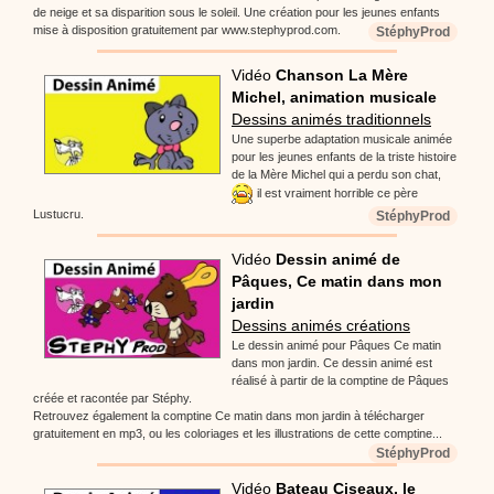
de neige et sa disparition sous le soleil. Une création pour les jeunes enfants
mise à disposition gratuitement par www.stephyprod.com.
StéphyProd
Vidéo
Chanson La Mère
Michel, animation musicale
Dessins animés traditionnels
Une superbe adaptation musicale animée
pour les jeunes enfants de la triste histoire
de la Mère Michel qui a perdu son chat,
il est vraiment horrible ce père
Lustucru.
StéphyProd
Vidéo
Dessin animé de
Pâques, Ce matin dans mon
jardin
Dessins animés créations
Le dessin animé pour Pâques Ce matin
dans mon jardin. Ce dessin animé est
réalisé à partir de la comptine de Pâques
créée et racontée par Stéphy.
Retrouvez également la comptine Ce matin dans mon jardin à télécharger
gratuitement en mp3, ou les coloriages et les illustrations de cette comptine...
StéphyProd
Vidéo
Bateau Ciseaux, le