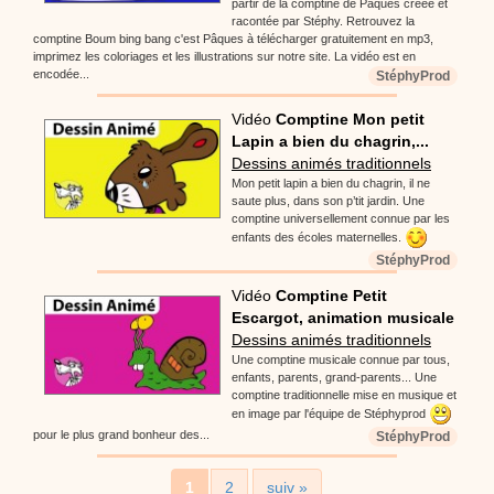
partir de la comptine de Pâques créée et
racontée par Stéphy. Retrouvez la
comptine Boum bing bang c'est Pâques à télécharger gratuitement en mp3,
imprimez les coloriages et les illustrations sur notre site. La vidéo est en
encodée...
StéphyProd
Vidéo
Comptine Mon petit
Lapin a bien du chagrin,...
Dessins animés traditionnels
Mon petit lapin a bien du chagrin, il ne
saute plus, dans son p’tit jardin. Une
comptine universellement connue par les
enfants des écoles maternelles.
StéphyProd
Vidéo
Comptine Petit
Escargot, animation musicale
Dessins animés traditionnels
Une comptine musicale connue par tous,
enfants, parents, grand-parents... Une
comptine traditionnelle mise en musique et
en image par l'équipe de Stéphyprod
pour le plus grand bonheur des...
StéphyProd
1
2
suiv »