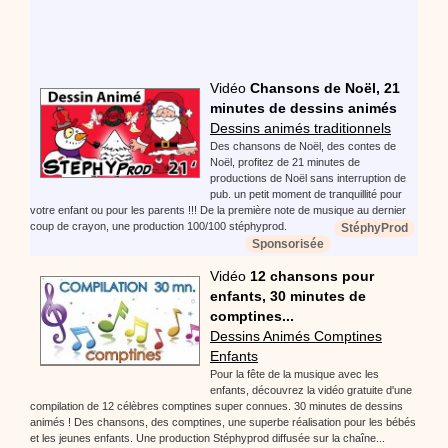
Proposer une vidéo
:
Vidéos Stéphyprod
Bâton de pluie - Tutoriel destiné
aux enfants
Loisirs créatifs
Le bâton de pluie est un
instrument de musique ! Une Animation vidéo, un
tutoriel réalisé par un animateur périscolaire et
Vidéo
Chansons de Noël, 21
extrascolaire pour fabriquer facilement cet objet qui
minutes de dessins animés
amusera les enfants.
Dessins animés traditionnels
Proposer une vidéo
Des chansons de Noël, des contes de
:
Vidéos Stéphyprod
Noël, profitez de 21 minutes de
chanson Hippopotam-tam
productions de Noël sans interruption de
Chansons enfants
Clip d'animation en Stop
pub. un petit moment de tranquillité pour
Motion (image par image) qui raconte en chanson les
votre enfant ou pour les parents !!! De la première note de musique au dernier
aventures d'un p'tit Hippopotame !
coup de crayon, une production 100/100 stéphyprod.
StéphyProd
Sponsorisée
Vidéo
12 chansons pour
Proposer une vidéo
enfants, 30 minutes de
:
Vidéos Stéphyprod
chanson J'vais l'dire à Greta
comptines...
Chansons
Chanson pour la planète
Dessins Animés Comptines
Enfants
Pour la fête de la musique avec les
enfants, découvrez la vidéo gratuite d'une
compilation de 12 célèbres comptines super connues. 30 minutes de dessins
animés ! Des chansons, des comptines, une superbe réalisation pour les bébés
Proposer une vidéo
et les jeunes enfants. Une production Stéphyprod diffusée sur la chaîne...
:
Vidéos Stéphyprod
Chansons de Noël, 21 minutes de