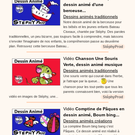
dessin animé d'une
berceuse...
Dessins animés traditionnels
Notre dessin animé de la berceuse pour
les bébés et les jeunes enfants Bateau
Ciseaux, chantée par Stéphy. Des paroles
traditionnelles, un peu bizarre, pas toujours facile à comprendre, mais laissons
s'envoler l'imaginaire de nos enfants, la compréhension passe au deuxième
plan. Retrouvez cette berceuse Bateau...
StéphyProd
Vidéo
Chanson Une Souris
Verte, dessin animé musique
Dessins animés traditionnels
Une souris verte qui courait dans l'herbe,
je l'attrape par la queue...
Une
chanson pour les tout-petits que tous les
parents connaissent bien, voici la version
vidéo en images de Stéphy, une...
StéphyProd
Vidéo
Comptine de Pâques en
dessin animé, Boum bing...
Dessins animés créations
La comptine Boum bing bang c'est
Pâques. Ce dessin animé est réalisé à