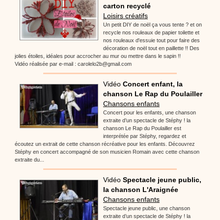
carton recyclé
Loisirs créatifs
Un petit DIY de noël ça vous tente ? et on
recycle nos rouleaux de papier toilette et
nos rouleaux d'essuie tout pour faire des
décoration de noël tout en paillette !! Des
jolies étoiles, idéales pour accrocher au mur ou mettre dans le sapin !!
Vidéo réalisée par e-mail : carolelo2b@gmail.com
Vidéo
Concert enfant, la
chanson Le Rap du Poulailler
Chansons enfants
Concert pour les enfants, une chanson
extraite d’un spectacle de Stéphy ! la
chanson Le Rap du Poulailler est
interprétée par Stéphy, regardez et
écoutez un extrait de cette chanson récréative pour les enfants. Découvrez
Stéphy en concert accompagné de son musicien Romain avec cette chanson
extraite du...
Vidéo
Spectacle jeune public,
la chanson L'Araignée
Chansons enfants
Spectacle jeune public, une chanson
extraite d’un spectacle de Stéphy ! la