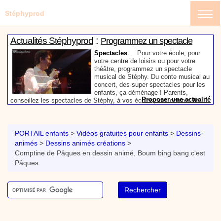
Stéphyprod
:
Actualités Stéphyprod
Programmez un spectacle
enfant de Stéphy
Spectacles
Pour votre école, pour
votre centre de loisirs ou pour votre
théâtre, programmez un spectacle
musical de Stéphy. Du conte musical au
concert, des super spectacles pour les
enfants, ça déménage ! Parents,
Proposer une actualité
conseillez les spectacles de Stéphy, à vos écoles, vos centres de
:
loisirs ou à votre mairie. Informez-les de la richesse de contenu du
Actualités Stéphyprod
Un conteur pour l’anniversaire
site www.stephyprod.com.
de votre enfant
Anniversaire pour enfants
Un
conteur vient chez vous pour raconter
PORTAIL enfants
>
Vidéos gratuites pour enfants
>
Dessins-
les plus belles histoires à vos enfants,
animés
>
Dessins animés créations
>
pour les fêtes d’anniversaires, ou pour
Comptine de Pâques en dessin animé, Boum bing bang c'est
toute autre animation. Laissez-vous
emporter par la magie des contes, des
Pâques
Proposer une actualité
expressions et des mots pour un voyage dans l’imaginaire en
:
compagnie de Stéphy.
Vidéos Stéphyprod
Chanson La brosse à dents,
dessin animé musical
Dessins animés créations
Pour ne pas oublier de
se brosser les dents après le repas, voici une
animation pour les jeunes enfants de la célèbre
chanson de Stéphy, La Brosse à dents.
On y