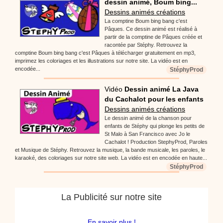
dessin animé, Boum bing...
Dessins animés créations
La comptine Boum bing bang c'est
Pâques. Ce dessin animé est réalisé à
partir de la comptine de Pâques créée et
racontée par Stéphy. Retrouvez la
comptine Boum bing bang c'est Pâques à télécharger gratuitement en mp3,
imprimez les coloriages et les illustrations sur notre site. La vidéo est en
encodée...
StéphyProd
Vidéo
Dessin animé La Java
du Cachalot pour les enfants
Dessins animés créations
Le dessin animé de la chanson pour
enfants de Stéphy qui plonge les petits de
St Malo à San Francisco avec Jo le
Cachalot ! Production StephyProd, Paroles
et Musique de Stéphy. Retrouvez la musique, la bande musicale, les paroles, le
karaoké, des coloriages sur notre site web. La vidéo est en encodée en haute...
StéphyProd
La Publicité sur notre site
En savoir plus !