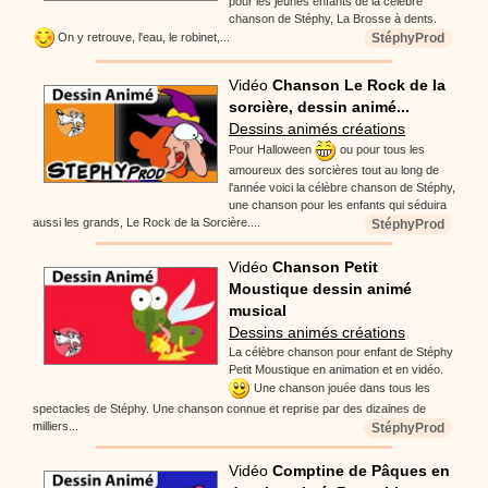
pour les jeunes enfants de la célèbre
chanson de Stéphy, La Brosse à dents.
StéphyProd
On y retrouve, l'eau, le robinet,...
Vidéo
Chanson Le Rock de la
sorcière, dessin animé...
Dessins animés créations
Pour Halloween
ou pour tous les
amoureux des sorcières tout au long de
l'année voici la célèbre chanson de Stéphy,
une chanson pour les enfants qui séduira
aussi les grands, Le Rock de la Sorcière....
StéphyProd
Vidéo
Chanson Petit
Moustique dessin animé
musical
Dessins animés créations
La célèbre chanson pour enfant de Stéphy
Petit Moustique en animation et en vidéo.
Une chanson jouée dans tous les
spectacles de Stéphy. Une chanson connue et reprise par des dizaines de
milliers...
StéphyProd
Vidéo
Comptine de Pâques en