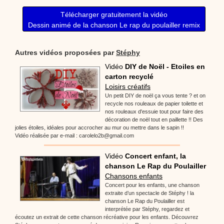
Télécharger gratuitement la vidéo
Dessin animé de la chanson Le rap du poulailler remix
Autres vidéos proposées par
Stéphy
Vidéo
DIY de Noël - Etoiles en
carton recyclé
Loisirs créatifs
Un petit DIY de noël ça vous tente ? et on
recycle nos rouleaux de papier toilette et
nos rouleaux d'essuie tout pour faire des
décoration de noël tout en paillette !! Des
jolies étoiles, idéales pour accrocher au mur ou mettre dans le sapin !!
Vidéo réalisée par e-mail : carolelo2b@gmail.com
Vidéo
Concert enfant, la
chanson Le Rap du Poulailler
Chansons enfants
Concert pour les enfants, une chanson
extraite d’un spectacle de Stéphy ! la
chanson Le Rap du Poulailler est
interprétée par Stéphy, regardez et
écoutez un extrait de cette chanson récréative pour les enfants. Découvrez