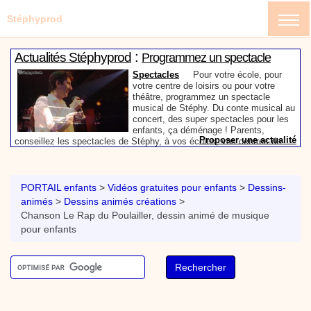
Stéphyprod
:
Actualités Stéphyprod
Programmez un spectacle
enfant de Stéphy
Spectacles
Pour votre école, pour
votre centre de loisirs ou pour votre
théâtre, programmez un spectacle
musical de Stéphy. Du conte musical au
concert, des super spectacles pour les
enfants, ça déménage ! Parents,
Proposer une actualité
conseillez les spectacles de Stéphy, à vos écoles, vos centres de
:
loisirs ou à votre mairie. Informez-les de la richesse de contenu du
Actualités Stéphyprod
Un conteur pour l’anniversaire
site www.stephyprod.com.
de votre enfant
Anniversaire pour enfants
Un
conteur vient chez vous pour raconter
PORTAIL enfants
>
Vidéos gratuites pour enfants
>
Dessins-
les plus belles histoires à vos enfants,
animés
>
Dessins animés créations
>
pour les fêtes d’anniversaires, ou pour
Chanson Le Rap du Poulailler, dessin animé de musique
toute autre animation. Laissez-vous
emporter par la magie des contes, des
pour enfants
Proposer une actualité
expressions et des mots pour un voyage dans l’imaginaire en
:
compagnie de Stéphy.
Vidéos Stéphyprod
Chanson La brosse à dents,
dessin animé musical
Dessins animés créations
Pour ne pas oublier de
se brosser les dents après le repas, voici une
animation pour les jeunes enfants de la célèbre
chanson de Stéphy, La Brosse à dents.
On y