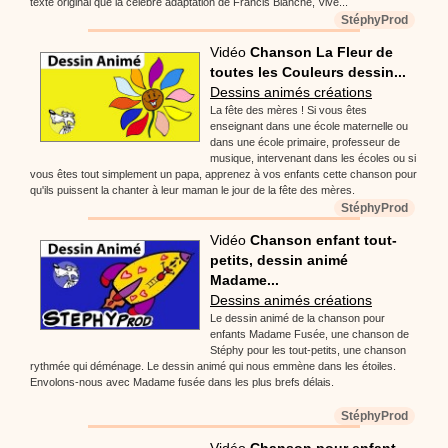
texte original que la célèbre adaptation de Francis Blanche, Vive...
StéphyProd
Vidéo
Chanson La Fleur de
toutes les Couleurs dessin...
Dessins animés créations
La fête des mères ! Si vous êtes
enseignant dans une école maternelle ou
dans une école primaire, professeur de
musique, intervenant dans les écoles ou si
vous êtes tout simplement un papa, apprenez à vos enfants cette chanson pour
qu'ils puissent la chanter à leur maman le jour de la fête des mères.
StéphyProd
Vidéo
Chanson enfant tout-
petits, dessin animé
Madame...
Dessins animés créations
Le dessin animé de la chanson pour
enfants Madame Fusée, une chanson de
Stéphy pour les tout-petits, une chanson
rythmée qui déménage. Le dessin animé qui nous emmène dans les étoiles.
Envolons-nous avec Madame fusée dans les plus brefs délais.
StéphyProd
Vidéo
Chanson pour enfant