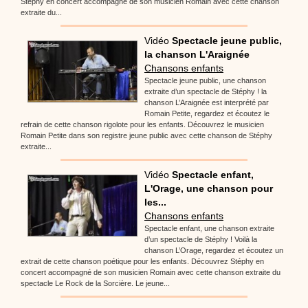
Stéphy en concert accompagné de son musicien Romain avec cette chanson
extraite du...
Vidéo
Spectacle jeune public,
la chanson L'Araignée
Chansons enfants
Spectacle jeune public, une chanson
extraite d’un spectacle de Stéphy ! la
chanson L’Araignée est interprété par
Romain Petite, regardez et écoutez le
refrain de cette chanson rigolote pour les enfants. Découvrez le musicien
Romain Petite dans son registre jeune public avec cette chanson de Stéphy
extraite...
Vidéo
Spectacle enfant,
L'Orage, une chanson pour
les...
Chansons enfants
Spectacle enfant, une chanson extraite
d’un spectacle de Stéphy ! Voilà la
chanson L’Orage, regardez et écoutez un
extrait de cette chanson poétique pour les enfants. Découvrez Stéphy en
concert accompagné de son musicien Romain avec cette chanson extraite du
spectacle Le Rock de la Sorcière. Le jeune...