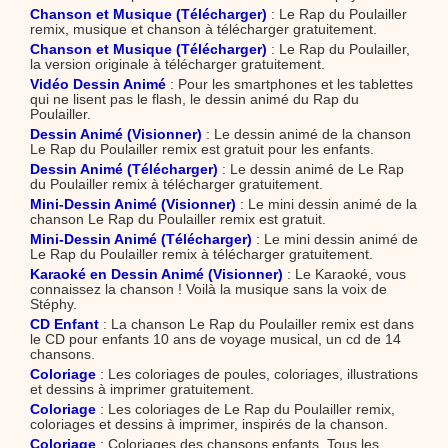
Chanson et Musique (Télécharger)
: Le Rap du Poulailler
remix, musique et chanson à télécharger gratuitement.
Chanson et Musique (Télécharger)
: Le Rap du Poulailler,
la version originale à télécharger gratuitement.
Vidéo Dessin Animé
: Pour les smartphones et les tablettes
qui ne lisent pas le flash, le dessin animé du Rap du
Poulailler.
Dessin Animé (Visionner)
: Le dessin animé de la chanson
Le Rap du Poulailler remix est gratuit pour les enfants.
Dessin Animé (Télécharger)
: Le dessin animé de Le Rap
du Poulailler remix à télécharger gratuitement.
Mini-Dessin Animé (Visionner)
: Le mini dessin animé de la
chanson Le Rap du Poulailler remix est gratuit.
Mini-Dessin Animé (Télécharger)
: Le mini dessin animé de
Le Rap du Poulailler remix à télécharger gratuitement.
Karaoké en Dessin Animé (Visionner)
: Le Karaoké, vous
connaissez la chanson ! Voilà la musique sans la voix de
Stéphy.
CD Enfant
: La chanson Le Rap du Poulailler remix est dans
le CD pour enfants 10 ans de voyage musical, un cd de 14
chansons.
Coloriage
: Les coloriages de poules, coloriages, illustrations
et dessins à imprimer gratuitement.
Coloriage
: Les coloriages de Le Rap du Poulailler remix,
coloriages et dessins à imprimer, inspirés de la chanson.
Coloriage
: Coloriages des chansons enfants. Tous les