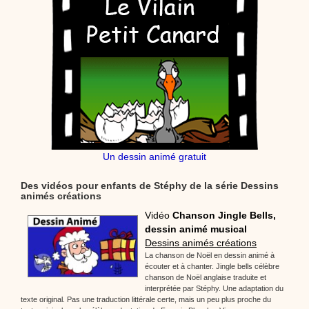
Un dessin animé gratuit
Des vidéos pour enfants de Stéphy de la série Dessins
animés créations
Vidéo
Chanson Jingle Bells,
dessin animé musical
Dessins animés créations
La chanson de Noël en dessin animé à
écouter et à chanter. Jingle bells célèbre
chanson de Noël anglaise traduite et
interprétée par Stéphy. Une adaptation du
texte original. Pas une traduction littérale certe, mais un peu plus proche du