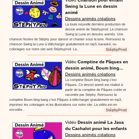
Swing la Lune en dessin
animé
Dessins animés créations
La toute nouvelle dernière production de
dessin animé de Stéphyprod. La chanson
Swing la Lune en dessins animés. Une
chanson festive de Stéphy pour danser et chanter sous la lune. Retrouvez la
chanson Swing la Lune à télécharger gratuitement en mp3, karaoké, ou
coloriages sur notre site web Stéphyprod. La...
StéphyProd
Vidéo
Comptine de Pâques en
dessin animé, Boum bing...
Dessins animés créations
La comptine Boum bing bang c'est
Pâques. Ce dessin animé est réalisé à
partir de la comptine de Pâques créée et
racontée par Stéphy. Retrouvez la
comptine Boum bing bang c'est Pâques à télécharger gratuitement en mp3,
imprimez les coloriages et les illustrations sur notre site. La vidéo est en
encodée...
StéphyProd
Vidéo
Dessin animé La Java
du Cachalot pour les enfants
Dessins animés créations