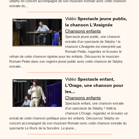
Stéphy en concert accompagné de son musicien Romain avec cette chanson
extraite du...
Vidéo
Spectacle jeune public,
la chanson L'Araignée
Chansons enfants
Spectacle jeune public, une chanson
extraite d’un spectacle de Stéphy ! la
chanson L’Araignée est interprété par
Romain Petite, regardez et écoutez le
refrain de cette chanson rigolote pour les enfants. Découvrez le musicien
Romain Petite dans son registre jeune public avec cette chanson de Stéphy
extraite...
Vidéo
Spectacle enfant,
L'Orage, une chanson pour
les...
Chansons enfants
Spectacle enfant, une chanson extraite
d’un spectacle de Stéphy ! Voilà la
chanson L’Orage, regardez et écoutez un
extrait de cette chanson poétique pour les enfants. Découvrez Stéphy en
concert accompagné de son musicien Romain avec cette chanson extraite du
spectacle Le Rock de la Sorcière. Le jeune...