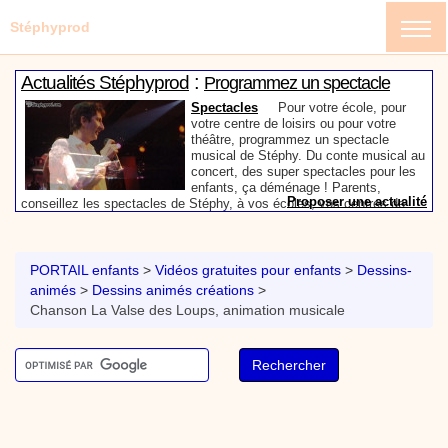
Stéphyprod
:
Actualités Stéphyprod
Programmez un spectacle
enfant de Stéphy
Spectacles
Pour votre école, pour
votre centre de loisirs ou pour votre
théâtre, programmez un spectacle
musical de Stéphy. Du conte musical au
concert, des super spectacles pour les
enfants, ça déménage ! Parents,
Proposer une actualité
conseillez les spectacles de Stéphy, à vos écoles, vos centres de
:
loisirs ou à votre mairie. Informez-les de la richesse de contenu du
Actualités Stéphyprod
Un conteur pour l’anniversaire
site www.stephyprod.com.
de votre enfant
Anniversaire pour enfants
Un
conteur vient chez vous pour raconter
PORTAIL enfants
>
Vidéos gratuites pour enfants
>
Dessins-
les plus belles histoires à vos enfants,
animés
>
Dessins animés créations
>
pour les fêtes d’anniversaires, ou pour
Chanson La Valse des Loups, animation musicale
toute autre animation. Laissez-vous
emporter par la magie des contes, des
Proposer une actualité
expressions et des mots pour un voyage dans l’imaginaire en
:
compagnie de Stéphy.
Vidéos Stéphyprod
Chanson La brosse à dents,
dessin animé musical
Dessins animés créations
Pour ne pas oublier de
se brosser les dents après le repas, voici une
animation pour les jeunes enfants de la célèbre
chanson de Stéphy, La Brosse à dents.
On y