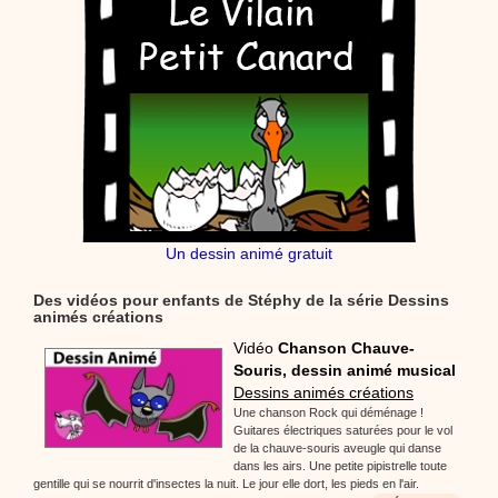
Un dessin animé gratuit
Des vidéos pour enfants de Stéphy de la série Dessins
animés créations
Vidéo
Chanson Chauve-
Souris, dessin animé musical
Dessins animés créations
Une chanson Rock qui déménage !
Guitares électriques saturées pour le vol
de la chauve-souris aveugle qui danse
dans les airs. Une petite pipistrelle toute
gentille qui se nourrit d'insectes la nuit. Le jour elle dort, les pieds en l'air.