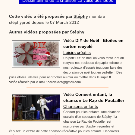
Dessin animé de la chanson La valse des loups
Cette vidéo a été proposée par
Stéphy
membre
stéphyprod depuis le 07 March 2012
Autres vidéos proposées par
Stéphy
Vidéo
DIY de Noël - Etoiles en
carton recyclé
Loisirs créatifs
Un petit DIY de noël ça vous tente ? et on
recycle nos rouleaux de papier toilette et
nos rouleaux d'essuie tout pour faire des
décoration de noël tout en paillette !! Des
jolies étoiles, idéales pour accrocher au mur ou mettre dans le sapin !!
Vidéo réalisée par e-mail : carolelo2b@gmail.com
Vidéo
Concert enfant, la
chanson Le Rap du Poulailler
Chansons enfants
Concert pour les enfants, une chanson
extraite d’un spectacle de Stéphy ! la
chanson Le Rap du Poulailler est
interprétée par Stéphy, regardez et
écoutez un extrait de cette chanson récréative pour les enfants. Découvrez