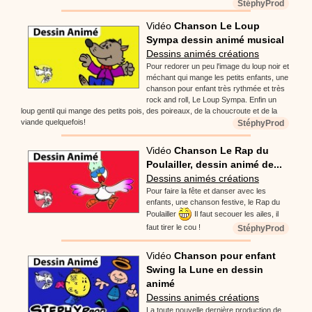
StéphyProd
Vidéo
Chanson Le Loup
Sympa dessin animé musical
Dessins animés créations
Pour redorer un peu l'image du loup noir et
méchant qui mange les petits enfants, une
chanson pour enfant très rythmée et très
rock and roll, Le Loup Sympa. Enfin un
loup gentil qui mange des petits pois, des poireaux, de la choucroute et de la
viande quelquefois!
StéphyProd
Vidéo
Chanson Le Rap du
Poulailler, dessin animé de...
Dessins animés créations
Pour faire la fête et danser avec les
enfants, une chanson festive, le Rap du
Poulailler
Il faut secouer les ailes, il
faut tirer le cou !
StéphyProd
Vidéo
Chanson pour enfant
Swing la Lune en dessin
animé
Dessins animés créations
La toute nouvelle dernière production de