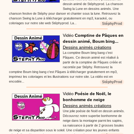
dessin animé de Stéphyprod. La chanson
Swing la Lune en dessins animés. Une
chanson festive de Stéphy pour danser et chanter sous la lune. Retrouvez la
chanson Swing la Lune à télécharger gratuitement en mp3, karaoké, ou
coloriages sur notre site web Stéphyprod. La...
StéphyProd
Vidéo
Comptine de Pâques en
dessin animé, Boum bing...
Dessins animés créations
La comptine Boum bing bang c'est
Pâques. Ce dessin animé est réalisé à
partir de la comptine de Pâques créée et
racontée par Stéphy. Retrouvez la
comptine Boum bing bang c'est Pâques à télécharger gratuitement en mp3,
imprimez les coloriages et les illustrations sur notre site. La vidéo est en
encodée...
StéphyProd
Vidéo
Poésie de Noël, le
bonhomme de neige
Dessins animés créations
Une jolie poésie de Noël en dessin animés.
Découvrez notre superbe bonhomme de
neige dans la montagne parmi les sapins,
sa naissance à partir de 2 grosses boules
de neige et sa disparition sous le soleil. Une création pour les jeunes enfants