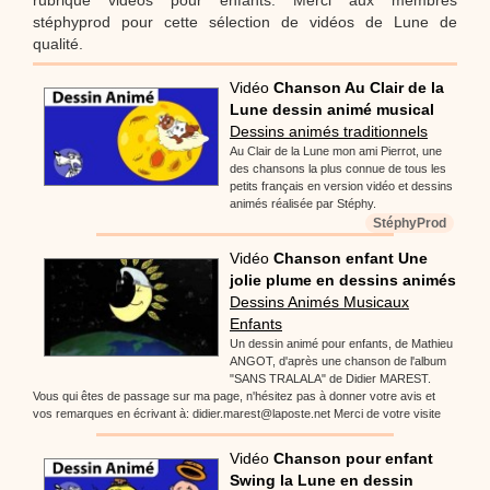
stéphyprod pour cette sélection de vidéos de Lune de
qualité.
Vidéo
Chanson Au Clair de la
Lune dessin animé musical
Dessins animés traditionnels
Au Clair de la Lune mon ami Pierrot, une
des chansons la plus connue de tous les
petits français en version vidéo et dessins
animés réalisée par Stéphy.
StéphyProd
Vidéo
Chanson enfant Une
jolie plume en dessins animés
Dessins Animés Musicaux
Enfants
Un dessin animé pour enfants, de Mathieu
ANGOT, d'après une chanson de l'album
"SANS TRALALA" de Didier MAREST.
Vous qui êtes de passage sur ma page, n'hésitez pas à donner votre avis et
vos remarques en écrivant à: didier.marest@laposte.net Merci de votre visite
Vidéo
Chanson pour enfant
Swing la Lune en dessin