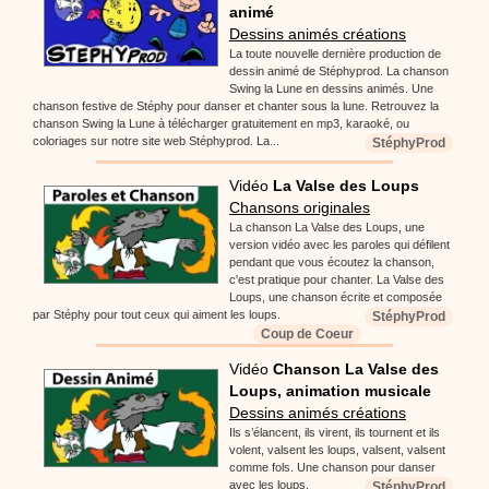
animé
Dessins animés créations
La toute nouvelle dernière production de
dessin animé de Stéphyprod. La chanson
Swing la Lune en dessins animés. Une
chanson festive de Stéphy pour danser et chanter sous la lune. Retrouvez la
chanson Swing la Lune à télécharger gratuitement en mp3, karaoké, ou
coloriages sur notre site web Stéphyprod. La...
StéphyProd
Vidéo
La Valse des Loups
Chansons originales
La chanson La Valse des Loups, une
version vidéo avec les paroles qui défilent
pendant que vous écoutez la chanson,
c'est pratique pour chanter. La Valse des
Loups, une chanson écrite et composée
par Stéphy pour tout ceux qui aiment les loups.
StéphyProd
Coup de Coeur
Vidéo
Chanson La Valse des
Loups, animation musicale
Dessins animés créations
Ils s’élancent, ils virent, ils tournent et ils
volent, valsent les loups, valsent, valsent
comme fols. Une chanson pour danser
avec les loups.
StéphyProd