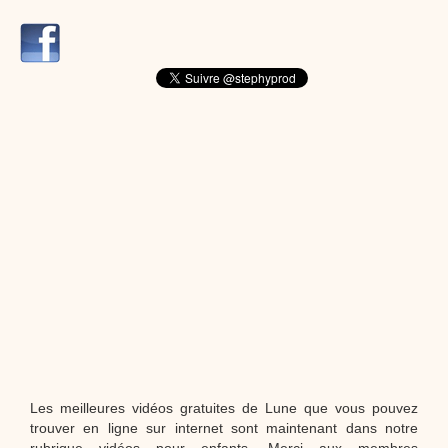
dessins animés
Dessins animés traditionnels
Des chansons de
Noël, des contes de Noël, profitez de 21 minutes de
productions de Noël sans interruption de pub. un petit
moment de tranquillité pour votre enfant ou pour les
parents !!! De la première note de musique au dernier
coup de crayon, une production 100/100 stéphyprod.
Proposer une vidéo
Les meilleures vidéos gratuites de Lune que vous pouvez
trouver en ligne sur internet sont maintenant dans notre
rubrique vidéos pour enfants. Merci aux membres