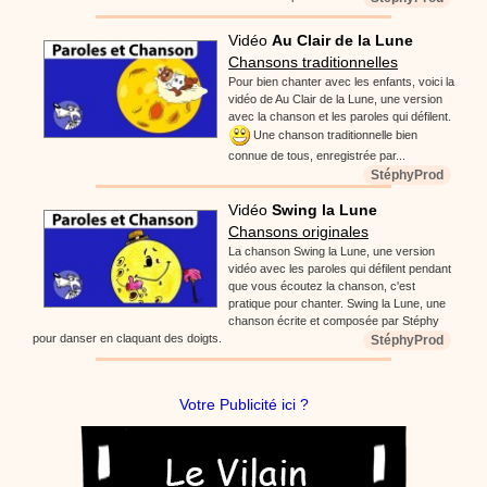
Vidéo
Au Clair de la Lune
Chansons traditionnelles
Pour bien chanter avec les enfants, voici la
vidéo de Au Clair de la Lune, une version
avec la chanson et les paroles qui défilent.
Une chanson traditionnelle bien
connue de tous, enregistrée par...
StéphyProd
Vidéo
Swing la Lune
Chansons originales
La chanson Swing la Lune, une version
vidéo avec les paroles qui défilent pendant
que vous écoutez la chanson, c'est
pratique pour chanter. Swing la Lune, une
chanson écrite et composée par Stéphy
pour danser en claquant des doigts.
StéphyProd
Votre Publicité ici ?