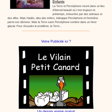
Enfants
La Terre et Perséphone vivent dans un lieu
d'éternel beauté où c'est toujours le
printemps, entourées par des animaux et
des elfes. Mais Hadès, dieu des enfers, kidnappe Perséphone et l'emmène
parmi ses démons. Mais la Terre sans Perséphone sombre dans un hiver
glacial. Pour résoudre le problème, la Terre...
Votre Publicité ici ?
Un dessin animé gratuit