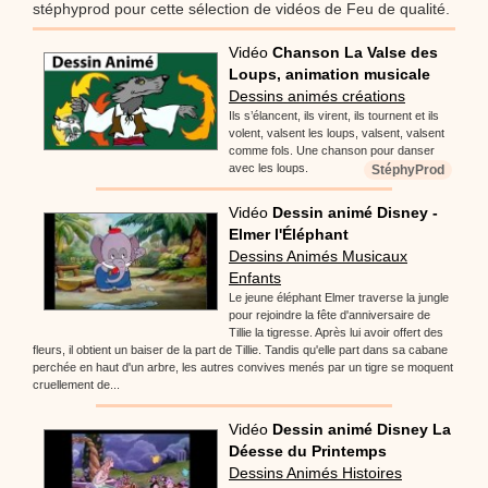
stéphyprod pour cette sélection de vidéos de Feu de qualité.
Vidéo
Chanson La Valse des
Loups, animation musicale
Dessins animés créations
Ils s’élancent, ils virent, ils tournent et ils
volent, valsent les loups, valsent, valsent
comme fols. Une chanson pour danser
avec les loups.
StéphyProd
Vidéo
Dessin animé Disney -
Elmer l'Éléphant
Dessins Animés Musicaux
Enfants
Le jeune éléphant Elmer traverse la jungle
pour rejoindre la fête d'anniversaire de
Tillie la tigresse. Après lui avoir offert des
fleurs, il obtient un baiser de la part de Tillie. Tandis qu'elle part dans sa cabane
perchée en haut d'un arbre, les autres convives menés par un tigre se moquent
cruellement de...
Vidéo
Dessin animé Disney La
Déesse du Printemps
Dessins Animés Histoires