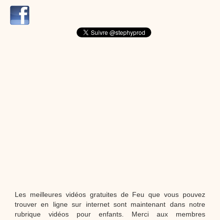
dessins animés
Dessins animés traditionnels
Des chansons de
Noël, des contes de Noël, profitez de 21 minutes de
productions de Noël sans interruption de pub. un petit
moment de tranquillité pour votre enfant ou pour les
parents !!! De la première note de musique au dernier
coup de crayon, une production 100/100 stéphyprod.
Proposer une vidéo
Les meilleures vidéos gratuites de Feu que vous pouvez
trouver en ligne sur internet sont maintenant dans notre
rubrique vidéos pour enfants. Merci aux membres