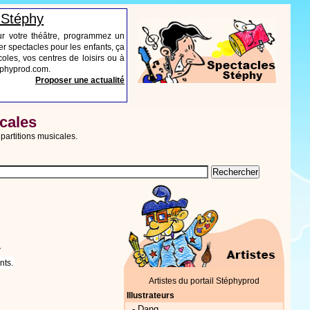
 Stéphy
ur votre théâtre, programmez un
r spectacles pour les enfants, ça
oles, vos centres de loisirs ou à
tephyprod.com.
Proposer une actualité
icales
 partitions musicales.
.
nts.
Artistes du portail Stéphyprod
Illustrateurs
-
Dang