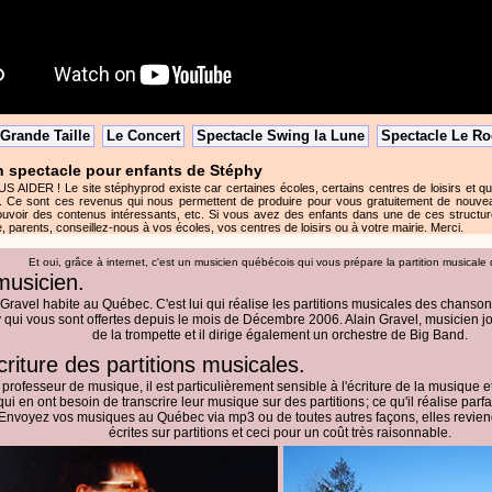
Grande Taille
Le Concert
Spectacle Swing la Lune
Spectacle Le Ro
 spectacle pour enfants de Stéphy
DER ! Le site stéphyprod existe car certaines écoles, certains centres de loisirs et q
. Ce sont ces revenus qui nous permettent de produire pour vous gratuitement de nouve
uvoir des contenus intéressants, etc. Si vous avez des enfants dans une de ces structure
, parents, conseillez-nous à vos écoles, vos centres de loisirs ou à votre mairie. Merci.
Et oui, grâce à internet, c'est un musicien québécois qui vous prépare la partition musicale
musicien.
 Gravel habite au Québec. C'est lui qui réalise les partitions musicales des chanso
 qui vous sont offertes depuis le mois de Décembre 2006. Alain Gravel, musicien j
de la trompette et il dirige également un orchestre de Big Band.
écriture des partitions musicales.
 professeur de musique, il est particulièrement sensible à l'écriture de la musique et
ui en ont besoin de transcrire leur musique sur des partitions
; ce qu'il réalise par
Envoyez vos musiques au Québec via mp3 ou de toutes autres façons, elles revien
écrites sur partitions et ceci pour un coût très raisonnable.