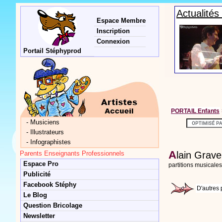
Actualité
Espace Membre
Inscription
Connexion
Portail Stéphyprod
PORTAIL Enfants
-
Musiciens
-
Illustrateurs
-
Infographistes
A
Parents Enseignants Professionnels
lain Grave
Espace Pro
partitions musicale
Publicité
Facebook Stéphy
D'autres 
Le Blog
Question Bricolage
Newsletter