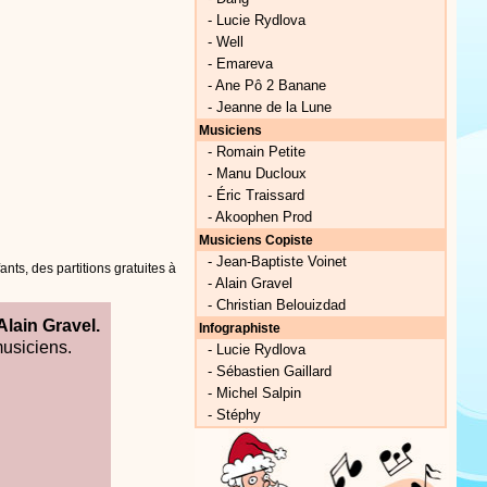
-
Lucie Rydlova
-
Well
-
Emareva
-
Ane Pô 2 Banane
-
Jeanne de la Lune
Musiciens
-
Romain Petite
-
Manu Ducloux
-
Éric Traissard
-
Akoophen Prod
Musiciens Copiste
-
Jean-Baptiste Voinet
nts, des partitions gratuites à
-
Alain Gravel
-
Christian Belouizdad
Alain Gravel.
Infographiste
musiciens.
-
Lucie Rydlova
-
Sébastien Gaillard
-
Michel Salpin
-
Stéphy