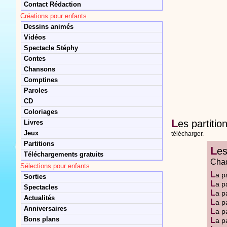
Contact Rédaction
Créations pour enfants
Dessins animés
Vidéos
Spectacle Stéphy
Contes
Chansons
Comptines
Paroles
CD
Coloriages
L
es partitio
Livres
Jeux
télécharger.
Partitions
L
es
Téléchargements gratuits
Chaq
Sélections pour enfants
L
a p
Sorties
L
a p
Spectacles
L
a p
Actualités
L
a p
Anniversaires
L
a p
Bons plans
L
a p