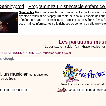
s Stéphyprod
:
Programmez un spectacle enfant de
Spectacles
Pour votre école, pour votre centre de loisirs ou po
spectacle musical de Stéphy. Du conte musical au concert, des supe
déménage ! Parents, conseillez les spectacles de Stéphy, à vos éc
votre mairie. Informez-les de la richesse de contenu du site www.s
Les partitions mus
Le copiste, le musicien Alain Gravel réalise nos
>
REPORTAGES
>
ARTISTES
> Musicien Alain Gravel
l, un musicien
qui réalise nos
s au Québec.
Tous les artistes pour les enfants
partitions de musiques.
Un autre artiste pour les enfa