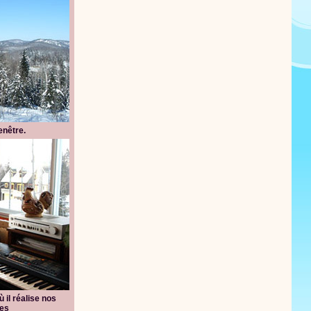
enêtre.
 il réalise nos
les