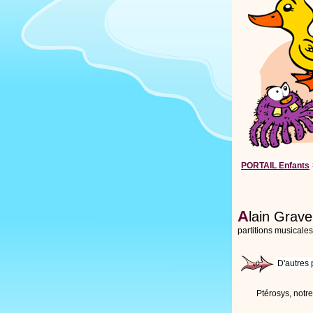
PORTAIL Enfants
A
lain Grave
partitions musicale
D'autres 
Ptérosys, notre