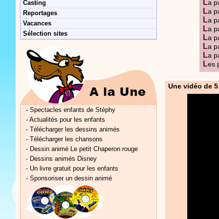
L
a p
Casting
L
a p
Reportages
L
a p
Vacances
L
a p
Sélection sites
L
a p
L
a p
L
a p
L
es 
Une vidéo de 5
-
Spectacles enfants de Stéphy
-
Actualités pour les enfants
-
Télécharger les dessins animés
-
Télécharger les chansons
-
Dessin animé Le petit Chaperon rouge
-
Dessins animés Disney
-
Un livre gratuit pour les enfants
-
Sponsoriser un dessin animé