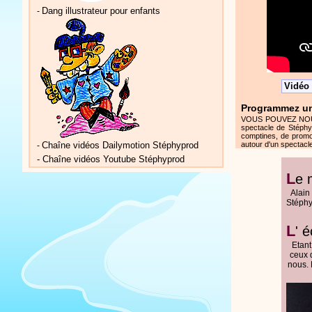
Dang illustrateur pour enfants
-
Vidéo 
Programmez un
VOUS POUVEZ NOUS AI
spectacle de Stéphy
comptines, de promo
Chaîne vidéos Dailymotion Stéphyprod
autour d'un spectacle
-
-
Chaîne vidéos Youtube Stéphyprod
L
e 
Alain
Stéphy
L
' 
Etant
ceux q
nous. 