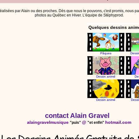
éalisées par Alain ou des proches. Dès que nous le pouvons, c'est promis, nous pa
photos au Québec en Hiver. L'équipe de Stéphyprod.
Quelques dessins animé
Pâques
Dessi
Dessin animé
De
Dessin animé
Dessi
contact Alain Gravel
alaingravelmusique
@
hotmail.com
"puis"
"et enfin"