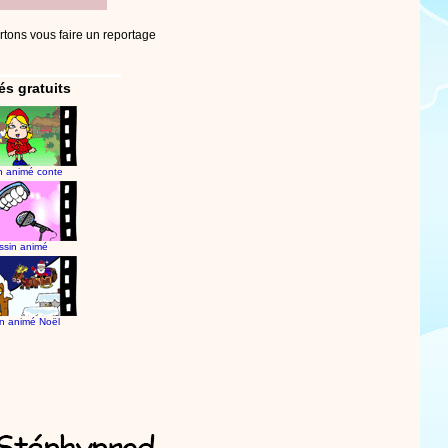
rtons vous faire un reportage
s gratuits
n animé conte
ssin animé
n animé Noël