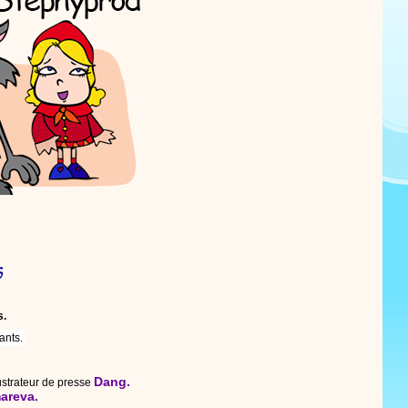
s.
ants.
Dang.
lustrateur de presse
areva.