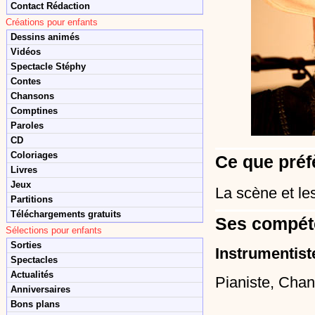
Contact Rédaction
Créations pour enfants
Dessins animés
Vidéos
Spectacle Stéphy
Contes
Chansons
Comptines
Paroles
CD
Coloriages
Ce que préf
Livres
Jeux
La scène et le
Partitions
Téléchargements gratuits
Ses compét
Sélections pour enfants
Sorties
Instrumentist
Spectacles
Actualités
Pianiste, Cha
Anniversaires
Bons plans