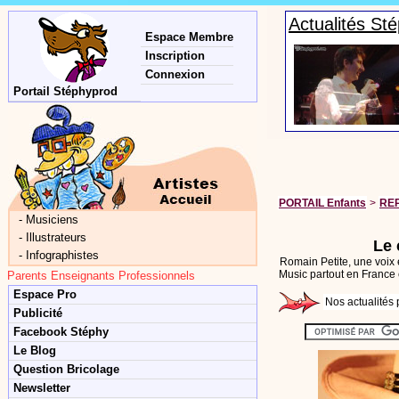
Actualités St
Espace Membre
Inscription
Connexion
Portail Stéphyprod
PORTAIL Enfants
>
RE
-
Musiciens
-
Illustrateurs
Le 
-
Infographistes
Romain Petite, une voix
Music partout en France e
Parents Enseignants Professionnels
Espace Pro
Nos actualités 
Publicité
Facebook Stéphy
Le Blog
Question Bricolage
Newsletter