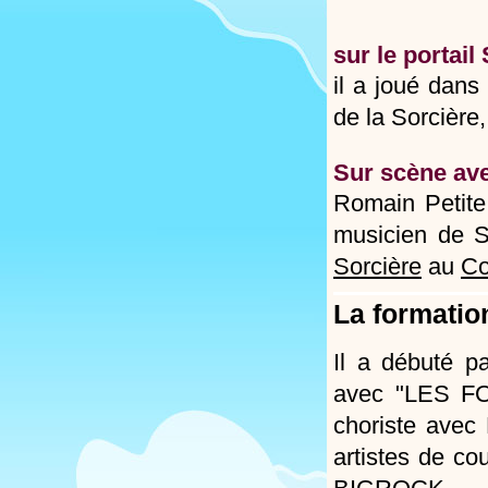
sur le portai
il a joué dan
de la Sorcière
Sur scène av
Romain Petite
musicien de S
Sorcière
au
Co
La formatio
Il a débuté p
avec "LES FO
choriste ave
artistes de 