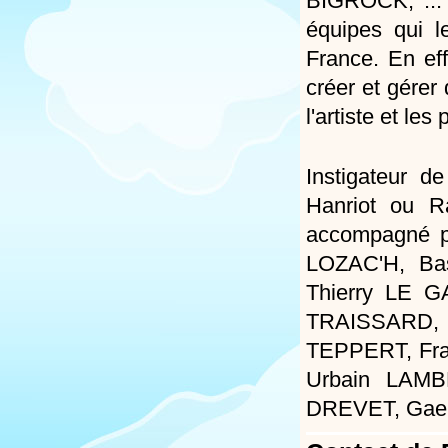
BIGROCK, ... C
équipes qui l
France. En eff
créer et gérer
l'artiste et le
Instigateur 
Hanriot ou Ra
accompagné p
LOZAC'H, Ba
Thierry LE 
TRAISSARD, F
TEPPERT, Fra
Urbain LAMB
DREVET, Gael 