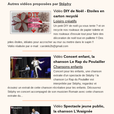
Autres vidéos proposées par
Stéphy
Vidéo
DIY de Noël - Etoiles en
carton recyclé
Loisirs créatifs
Un petit DIY de noël ça vous tente ? et on
recycle nos rouleaux de papier toilette et
nos rouleaux d'essuie tout pour faire des
décoration de noël tout en paillette !! Des
jolies étoiles, idéales pour accrocher au mur ou mettre dans le sapin !!
Vidéo réalisée par e-mail : carolelo2b@gmail.com
Vidéo
Concert enfant, la
chanson Le Rap du Poulailler
Chansons enfants
Concert pour les enfants, une chanson
extraite d’un spectacle de Stéphy ! la
chanson Le Rap du Poulailler est
interprétée par Stéphy, regardez et
écoutez un extrait de cette chanson récréative pour les enfants. Découvrez
Stéphy en concert accompagné de son musicien Romain avec cette chanson
extraite du...
Vidéo
Spectacle jeune public,
la chanson L'Araignée