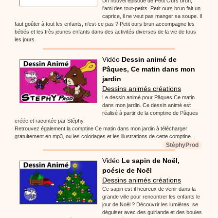
Un nouvel épisode de Petit Ours brun,
l'ami des tout-petits. Petit ours brun fait un
caprice, il ne veut pas manger sa soupe. Il
faut goûter à tout les enfants, n'est-ce pas ? Petit ours brun accompagne les
bébés et les très jeunes enfants dans des activités diverses de la vie de tous
les jours.
Vidéo
Dessin animé de
Pâques, Ce matin dans mon
jardin
Dessins animés créations
Le dessin animé pour Pâques Ce matin
dans mon jardin. Ce dessin animé est
réalisé à partir de la comptine de Pâques
créée et racontée par Stéphy.
Retrouvez également la comptine Ce matin dans mon jardin à télécharger
gratuitement en mp3, ou les coloriages et les illustrations de cette comptine...
StéphyProd
Vidéo
Le sapin de Noël,
poésie de Noël
Dessins animés créations
Ce sapin est-il heureux de venir dans la
grande ville pour rencontrer les enfants le
jour de Noël ? Découvrir les lumières, se
déguiser avec des guirlande et des boules