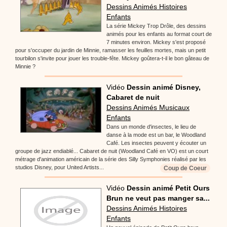
Dessins Animés Histoires
Enfants
La série Mickey Trop Drôle, des dessins
animés pour les enfants au format court de
7 minutes environ. Mickey s'est proposé
pour s'occuper du jardin de Minnie, ramasser les feuilles mortes, mais un petit
tourbilon s'invite pour jouer les trouble-fête. Mickey goûtera-t-il le bon gâteau de
Minnie ?
Vidéo
Dessin animé Disney,
Cabaret de nuit
Dessins Animés Musicaux
Enfants
Dans un monde d'insectes, le lieu de
danse à la mode est un bar, le Woodland
Café. Les insectes peuvent y écouter un
groupe de jazz endiablé... Cabaret de nuit (Woodland Café en VO) est un court
métrage d'animation américain de la série des Silly Symphonies réalisé par les
studios Disney, pour United Artists...
Coup de Coeur
Vidéo
Dessin animé Petit Ours
Brun ne veut pas manger sa...
Dessins Animés Histoires
Enfants