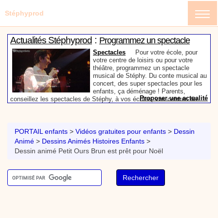
Stéphyprod
:
Actualités Stéphyprod
Programmez un spectacle
enfant de Stéphy
Spectacles
Pour votre école, pour
votre centre de loisirs ou pour votre
théâtre, programmez un spectacle
musical de Stéphy. Du conte musical au
concert, des super spectacles pour les
enfants, ça déménage ! Parents,
Proposer une actualité
conseillez les spectacles de Stéphy, à vos écoles, vos centres de
:
loisirs ou à votre mairie. Informez-les de la richesse de contenu du
Actualités Stéphyprod
Un conteur pour l’anniversaire
site www.stephyprod.com.
de votre enfant
Anniversaire pour enfants
Un
conteur vient chez vous pour raconter
PORTAIL enfants
>
Vidéos gratuites pour enfants
>
Dessin
les plus belles histoires à vos enfants,
Animé
>
Dessins Animés Histoires Enfants
>
pour les fêtes d’anniversaires, ou pour
Dessin animé Petit Ours Brun est prêt pour Noël
toute autre animation. Laissez-vous
emporter par la magie des contes, des
Proposer une actualité
expressions et des mots pour un voyage dans l’imaginaire en
:
compagnie de Stéphy.
Vidéos Stéphyprod
Chanson La brosse à dents,
dessin animé musical
Dessins animés créations
Pour ne pas oublier de
se brosser les dents après le repas, voici une
animation pour les jeunes enfants de la célèbre
chanson de Stéphy, La Brosse à dents.
On y