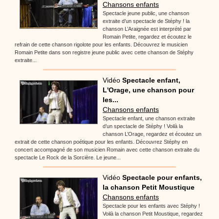
Chansons enfants
Spectacle jeune public, une chanson
extraite d’un spectacle de Stéphy ! la
chanson L’Araignée est interprété par
Romain Petite, regardez et écoutez le
refrain de cette chanson rigolote pour les enfants. Découvrez le musicien
Romain Petite dans son registre jeune public avec cette chanson de Stéphy
extraite...
Vidéo
Spectacle enfant,
L'Orage, une chanson pour
les...
Chansons enfants
Spectacle enfant, une chanson extraite
d’un spectacle de Stéphy ! Voilà la
chanson L’Orage, regardez et écoutez un
extrait de cette chanson poétique pour les enfants. Découvrez Stéphy en
concert accompagné de son musicien Romain avec cette chanson extraite du
spectacle Le Rock de la Sorcière. Le jeune...
Vidéo
Spectacle pour enfants,
la chanson Petit Moustique
Chansons enfants
Spectacle pour les enfants avec Stéphy !
Voilà la chanson Petit Moustique, regardez