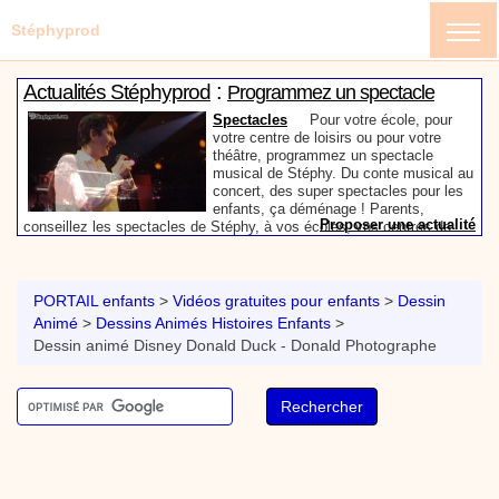
Stéphyprod
:
Actualités Stéphyprod
Programmez un spectacle
enfant de Stéphy
Spectacles
Pour votre école, pour
votre centre de loisirs ou pour votre
théâtre, programmez un spectacle
musical de Stéphy. Du conte musical au
concert, des super spectacles pour les
enfants, ça déménage ! Parents,
Proposer une actualité
conseillez les spectacles de Stéphy, à vos écoles, vos centres de
:
loisirs ou à votre mairie. Informez-les de la richesse de contenu du
Actualités Stéphyprod
Un conteur pour l’anniversaire
site www.stephyprod.com.
de votre enfant
Anniversaire pour enfants
Un
conteur vient chez vous pour raconter
PORTAIL enfants
>
Vidéos gratuites pour enfants
>
Dessin
les plus belles histoires à vos enfants,
Animé
>
Dessins Animés Histoires Enfants
>
pour les fêtes d’anniversaires, ou pour
Dessin animé Disney Donald Duck - Donald Photographe
toute autre animation. Laissez-vous
emporter par la magie des contes, des
Proposer une actualité
expressions et des mots pour un voyage dans l’imaginaire en
:
compagnie de Stéphy.
Vidéos Stéphyprod
Chanson La brosse à dents,
dessin animé musical
Dessins animés créations
Pour ne pas oublier de
se brosser les dents après le repas, voici une
animation pour les jeunes enfants de la célèbre
chanson de Stéphy, La Brosse à dents.
On y