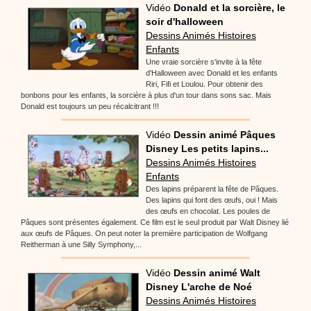
Vidéo
Donald et la sorcière, le
soir d'halloween
Dessins Animés Histoires
Enfants
Une vraie sorcière s'invite à la fête
d'Halloween avec Donald et les enfants
Riri, Fifi et Loulou. Pour obtenir des
bonbons pour les enfants, la sorcière à plus d'un tour dans sons sac. Mais
Donald est toujours un peu récalcitrant !!!
Vidéo
Dessin animé Pâques
Disney Les petits lapins...
Dessins Animés Histoires
Enfants
Des lapins préparent la fête de Pâques.
Des lapins qui font des œufs, oui ! Mais
des œufs en chocolat. Les poules de
Pâques sont présentes également. Ce film est le seul produit par Walt Disney lié
aux œufs de Pâques. On peut noter la première participation de Wolfgang
Reitherman à une Silly Symphony,...
Vidéo
Dessin animé Walt
Disney L'arche de Noé
Dessins Animés Histoires