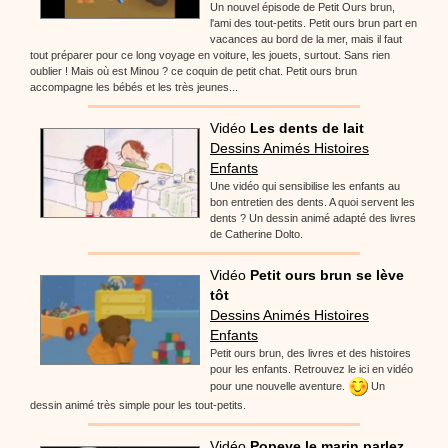
Un nouvel épisode de Petit Ours brun,
l'ami des tout-petits. Petit ours brun part en
vacances au bord de la mer, mais il faut
tout préparer pour ce long voyage en voiture, les jouets, surtout. Sans rien
oublier ! Mais où est Minou ? ce coquin de petit chat. Petit ours brun
accompagne les bébés et les très jeunes...
Vidéo
Les dents de lait
Dessins Animés Histoires
Enfants
Une vidéo qui sensibilise les enfants au
bon entretien des dents. A quoi servent les
dents ? Un dessin animé adapté des livres
de Catherine Dolto.
Vidéo
Petit ours brun se lève
tôt
Dessins Animés Histoires
Enfants
Petit ours brun, des livres et des histoires
pour les enfants. Retrouvez le ici en vidéo
pour une nouvelle aventure.
Un
dessin animé très simple pour les tout-petits.
Vidéo
Popeye le marin parlez