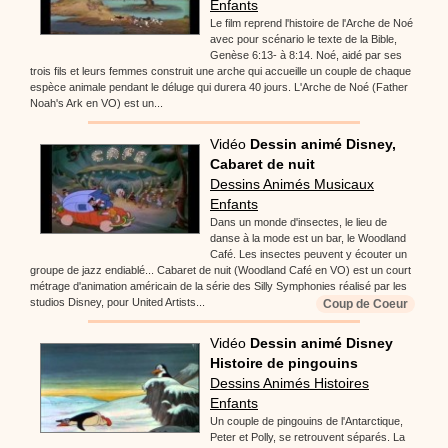
Enfants
Le film reprend l'histoire de l'Arche de Noé
avec pour scénario le texte de la Bible,
Genèse 6:13- à 8:14. Noé, aidé par ses
trois fils et leurs femmes construit une arche qui accueille un couple de chaque
espèce animale pendant le déluge qui durera 40 jours. L'Arche de Noé (Father
Noah's Ark en VO) est un...
Vidéo
Dessin animé Disney,
Cabaret de nuit
Dessins Animés Musicaux
Enfants
Dans un monde d'insectes, le lieu de
danse à la mode est un bar, le Woodland
Café. Les insectes peuvent y écouter un
groupe de jazz endiablé... Cabaret de nuit (Woodland Café en VO) est un court
métrage d'animation américain de la série des Silly Symphonies réalisé par les
studios Disney, pour United Artists...
Coup de Coeur
Vidéo
Dessin animé Disney
Histoire de pingouins
Dessins Animés Histoires
Enfants
Un couple de pingouins de l'Antarctique,
Peter et Polly, se retrouvent séparés. La