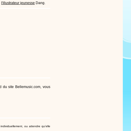
e
l'illustrateur jeunesse
Dang.
d du site Bellemusic.com
, vous
individuellement
, ou attendre qu'elle