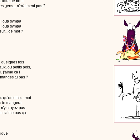
 faire de bruit.
es gens... n'm'aiment pas ?
un loup sympa
un loup sympa
eur... de moi ?
 quelques fois
ux, ou petits pois,
, j'aime ça !
en manges tu pas ?
s qu'on dit sur moi
oup te mangera
 n'y croyez pas.
Je n'aime pas ça.
rique