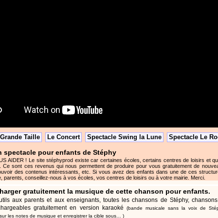
Grande Taille
Le Concert
Spectacle Swing la Lune
Spectacle Le Ro
 spectacle pour enfants de Stéphy
DER ! Le site stéphyprod existe car certaines écoles, certains centres de loisirs et q
. Ce sont ces revenus qui nous permettent de produire pour vous gratuitement de nouve
uvoir des contenus intéressants, etc. Si vous avez des enfants dans une de ces structure
, parents, conseillez-nous à vos écoles, vos centres de loisirs ou à votre mairie. Merci.
charger gratuitement la musique de cette chanson pour enfants.
tils aux parents et aux enseignants, toutes les chansons de Stéphy, chansons
échargeables gratuitement en version karaoké
(bande musicale sans la voix de St
t sur les notes de musique et enregistrer la cible sous… )