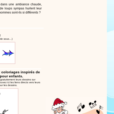
t dans une ambiance chaude,
 de loups sympas hurlent leur
hommes sont-ils si différents ?
!
ible sous…)
t coloriages inspirés de
pour enfants.
 gratuitement leurs
dessins sur
ouvez ici les liens directs vers leurs
ur les dessins.