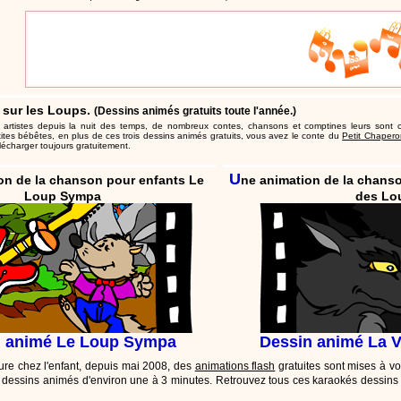
 sur les Loups.
(Dessins animés gratuits toute l'année.)
s artistes depuis la nuit des temps, de nombreux contes, chansons et comptines leurs sont
tites bébêtes, en plus de ces trois dessins animés gratuits, vous avez le conte du
Petit Chaper
lécharger toujours gratuitement.
U
on de la chanson pour enfants Le
ne animation de la chanso
Loup Sympa
des Lo
n animé Le Loup Sympa
Dessin animé La V
ture chez l'enfant, depuis mai 2008, des
animations flash
gratuites sont mises à vo
de dessins animés d'environ une à 3 minutes. Retrouvez tous ces karaokés dessin