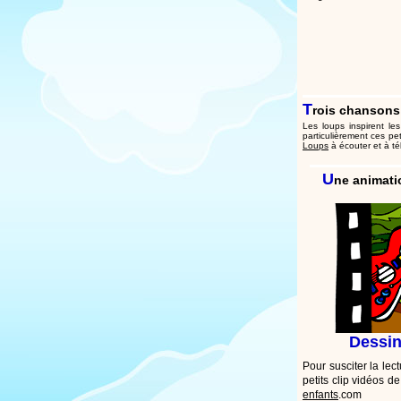
T
rois chansons
Les loups inspirent le
particulièrement ces pe
Loups
à écouter et à té
U
ne animati
Dessi
Pour susciter la lec
petits clip vidéos 
enfants
.com