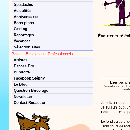
Spectacles
Actualités
Anniversaires
Bons plans
Casting
Reportages
Écouter et téléc
Vacances
Sélection sites
Parents Enseignants Professionnels
Artistes
Espace Pro
Publicité
Facebook Stéphy
Les parol
Le Blog
Visualiser et lire 
parol
Question Bricolage
Newsletter
Contact Rédaction
Je suis un loup, 
Je suis un loup, 
Pourquoi... cette p
Le fond du bois, c
Trois bouts de roc