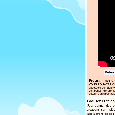
Vidéo 
Programmez un
VOUS POUVEZ NOUS AI
spectacle de Stéphy
comptines, de promo
autour d'un spectacle
Écoutez et télé
Pour donner des ou
créations sont tél
intégralement, clic droi