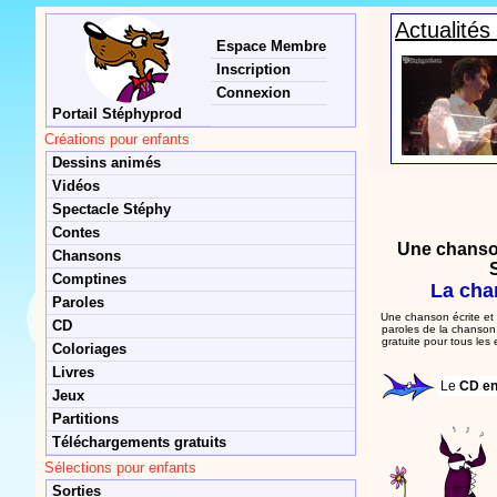
Actualité
Espace Membre
Inscription
Connexion
Portail Stéphyprod
Créations pour enfants
Dessins animés
Vidéos
Spectacle Stéphy
Contes
Une chanso
Chansons
Comptines
La cha
Paroles
Une chanson écrite et 
CD
paroles de la chanson,
gratuite pour tous les
Coloriages
Livres
Le
CD en
Jeux
Partitions
Téléchargements gratuits
Sélections pour enfants
Sorties