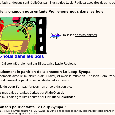
 flash ci-dessus sont réalisées par
l'illustratrice
Lucie Rydlova avec des dessins d
de la chanson pour enfants Promenons-nous dans les bois
Tous les
dessins animés
nous dans les bois
 réalisée intégralement par
l'illustratrice Lucie Rydlova
.
tuitement la partition de la chanson Le Loup Sympa.
aboration avec le
musicien Alain Gravel
, et avec
le musicien Christian Belouizda
ratuitement la partition musicale de cette chanson.
ale du
Loup Sympa.
Partition non encore disponible.
ns musicales gratuites écrites par
Alain Gravel.
ns musicales gratuites écrites par
Christian Belouizdad.
chanson pour enfants Le Loup Sympa ?
aît, vous pouvez
acheter le CD Swing la Lune par correspondance
,
télécharger cette chanson 
ue "
La musique gratuite du mois
".