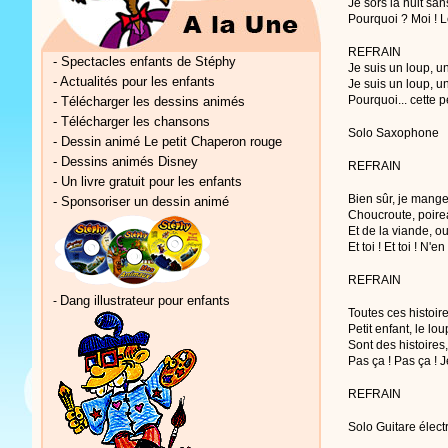
Je sors la nuit sans
Pourquoi ? Moi ! L
REFRAIN
-
Spectacles enfants de Stéphy
Je suis un loup, 
-
Actualités pour les enfants
Je suis un loup, 
Pourquoi... cette p
-
Télécharger les dessins animés
-
Télécharger les chansons
Solo Saxophone
-
Dessin animé Le petit Chaperon rouge
-
Dessins animés Disney
REFRAIN
-
Un livre gratuit pour les enfants
Bien sûr, je mange
-
Sponsoriser un dessin animé
Choucroute, poirea
Et de la viande, oui
Et toi ! Et toi ! N'
REFRAIN
Dang illustrateur pour enfants
-
Toutes ces histoire
Petit enfant, le l
Sont des histoires,
Pas ça ! Pas ça ! 
REFRAIN
Solo Guitare élect