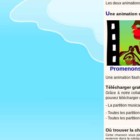
Les deux animations
U
ne animation 
Promenons-
Une animation flash
Télécharger gra
Grâce à notre coll
pouvez télécharger g
- La partition music
- Toutes les partitio
- Toutes les partitio
Où trouver la 
Cette chanson vous pl
revienne dans la rubriq