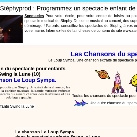
s Stéphyprod
:
Programmez un spectacle enfant de
Spectacles
Pour votre école, pour votre centre de loisirs ou po
spectacle musical de Stéphy. Du conte musical au concert, des supe
déménage ! Parents, conseillez les spectacles de Stéphy, à vos éc
votre mairie. Informez-les de la richesse de contenu du site www.s
Les Chansons du spe
Le Loup Sympa. Une chanson extraite du spectacle p
n du spectacle pour enfants
Swing la Lune (10)
nson Le Loup Sympa.
produite par Stéphy. Un extrait de la chanson, les
 la partition musicale, la bande musicale intégrale
 enfants qui aiment chanter,
des illustrations et des
Toutes les chansons du spectacle pour
coloriages gratuits
.
Une autre chanson du spec
fants
Swing la Lune
La chanson Le Loup Sympa
dans le spectacle enfants Swing la Lune.