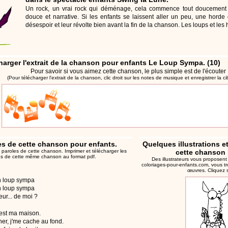
Un rock, un vrai rock qui déménage, cela commence tout doucemen
douce et narrative. Si les enfants se laissent aller un peu, une horde
désespoir et leur révolte bien avant la fin de la chanson. Les loups et les 
harger l'extrait de la chanson pour enfants Le Loup Sympa. (10)
Pour savoir si vous aimez cette chanson, le plus simple est de l'écouter 
(Pour télécharger l'extrait de la chanson, clic droit sur les notes de musique et enregistrer la c
es de cette chanson pour enfants.
Quelques illustrations e
les paroles de cette chanson.
Imprimer et télécharger les
cette chanson 
es de cette même chanson au format pdf.
Des illustrateurs vous proposent
coloriages-pour-enfants.com
, vous tr
œuvres. Cliquez s
un loup sympa
un loup sympa
eur... de moi ?
'est ma maison.
her, j'me cache au fond.