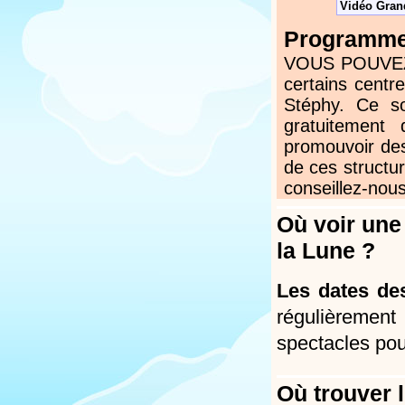
Vidéo Grand
Programmez
VOUS POUVEZ N
certains centr
Stéphy. Ce s
gratuitement
promouvoir des
de ces structur
conseillez-nous
Où voir une
la Lune ?
Les dates de
régulièremen
spectacles pou
Où trouver 