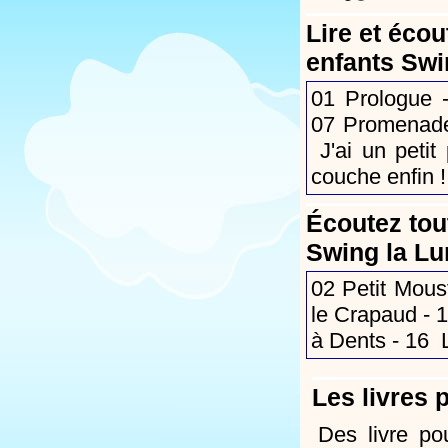
Lire et écou
enfants Swi
01
Prologue
-
07
Promenade
J'ai un petit
couche enfin !
Écoutez tou
Swing la Lu
02
Petit Mous
le Crapaud
- 
à Dents
- 16
Les livres 
Des livre po