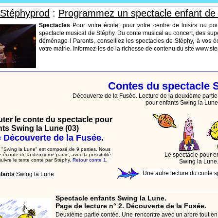
s Stéphyprod
:
Programmez un spectacle enfant de
Spectacles
Pour votre école, pour votre centre de loisirs ou po
spectacle musical de Stéphy. Du conte musical au concert, des supe
déménage ! Parents, conseillez les spectacles de Stéphy, à vos éc
votre mairie. Informez-les de la richesse de contenu du site www.s
Contes du spectacle
Découverte de la Fusée. Lecture de la deuxième partie 
pour enfants Swing la Lune
outer le conte du spectacle pour
nts Swing la Lune (03)
 Découverte de la Fusée.
 "Swing la Lune" est composé de 9 parties. Nous
Le spectacle pour e
 écoute de la deuxième partie, avec la possibilité
suivre le texte conté par Stéphy.
Retour conte 1
.
Swing la Lune
Une autre lecture du conte 
fants
Swing la Lune
Spectacle enfants Swing la Lune.
Page de lecture n° 2. Découverte de la Fusée.
Deuxième partie contée. Une rencontre avec un arbre tout en 