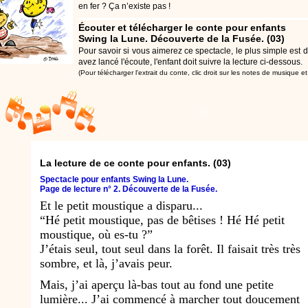
en fer ? Ça n’existe pas !
Écouter et télécharger le conte pour enfants
Swing la Lune. Découverte de la Fusée. (03)
Pour savoir si vous aimerez ce spectacle, le plus simple est d
avez lancé l'écoute, l'enfant doit suivre la lecture ci-dessous.
(Pour télécharger l'extrait du conte, clic droit sur les notes de musique e
La lecture de ce conte pour enfants. (03)
Spectacle pour enfants Swing la Lune.
Page de lecture n° 2. Découverte de la Fusée.
Et le petit moustique a disparu...
“Hé petit moustique, pas de bêtises ! Hé Hé petit
moustique, où es-tu ?”
J’étais seul, tout seul dans la forêt. Il faisait très très
sombre, et là, j’avais peur.
Mais, j’ai aperçu là-bas tout au fond une petite
lumière... J’ai commencé à marcher tout doucement