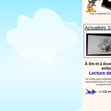
livre comptines 01
Actualités 
À lire et à éc
enfa
Lecture de
Le conte pour enfants
vous proposons ici une
au jeune lec
Le
CD en