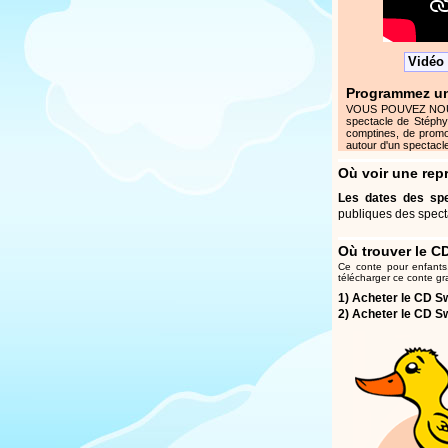
Vidéo 
Programmez un
VOUS POUVEZ NOUS AI
spectacle de Stéphy
comptines, de promo
autour d'un spectacle
Où voir une rep
Les dates des spe
publiques des spect
Où trouver le C
Ce conte pour enfants
télécharger ce conte gr
1)
Acheter le CD Sw
2)
Acheter le CD Sw