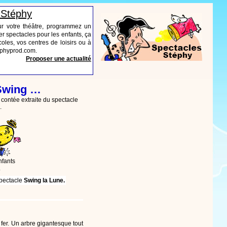
 Stéphy
ur votre théâtre, programmez un
r spectacles pour les enfants, ça
oles, vos centres de loisirs ou à
tephyprod.com.
Proposer une actualité
 Swing …
contée extraite du spectacle
.
nfants
.
spectacle
Swing la Lune.
fer. Un arbre gigantesque tout