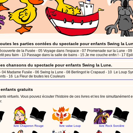
 toutes les parties contées du spectacle pour enfants Swing la Lu
écouverte de la Fusée
- 05
Voyage dans l'espace
- 07
Promenade sur la Lune
- 09
etit peu faim
- 13
Passage dans la salle de bains
- 15
Je me couche enfin !
- 17
Epi
les chansons du spectacle pour enfants Swing la Lune.
- 04
Madame Fusée
- 06
Swing la Lune
- 08
Berlingot le Crapaud
- 10
Le Loup S
ents
- 16
La Fleur de toutes les Couleurs
 enfants gratuits
nts virtuels. Vous pouvez écouter l'histoire de ces livres et les lire simultanément en 
r.
livre Chaperon Rouge
livre valse Loup
livre Rock Sorcière