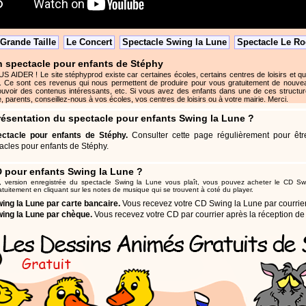
Grande Taille
Le Concert
Spectacle Swing la Lune
Spectacle Le Ro
 spectacle pour enfants de Stéphy
DER ! Le site stéphyprod existe car certaines écoles, certains centres de loisirs et q
. Ce sont ces revenus qui nous permettent de produire pour vous gratuitement de nouve
uvoir des contenus intéressants, etc. Si vous avez des enfants dans une de ces structure
, parents, conseillez-nous à vos écoles, vos centres de loisirs ou à votre mairie. Merci.
résentation du spectacle pour enfants Swing la Lune ?
ctacle pour enfants de Stéphy.
Consulter cette page régulièrement pour être
acles pour enfants de Stéphy.
D pour enfants Swing la Lune ?
, version enregistrée du spectacle Swing la Lune vous plaît, vous pouvez
acheter le CD Sw
atuitement en cliquant sur les notes de musique qui se trouvent à coté du player
.
ing la Lune par carte bancaire.
Vous recevez votre CD Swing la Lune par courrier 
ing la Lune par chèque.
Vous recevez votre CD par courrier après la réception de