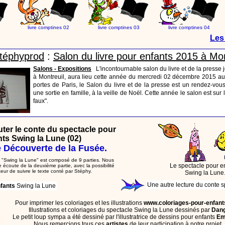
livre comptines 02
livre comptines 03
livre comptines 04
Les 
Stéphyprod
:
Salon du livre pour enfants 2015 à Mon
Salons - Expositions
L'incontournable salon du livre et de la presse
à Montreuil, aura lieu cette année du mercredi 02 décembre 2015 a
portes de Paris, le Salon du livre et de la presse est un rendez-vous
une sortie en famille, à la veille de Noël. Cette année le salon est sur
faux".
outer le conte du spectacle pour
nts Swing la Lune (02)
 Découverte de la Fusée.
 "Swing la Lune" est composé de 9 parties. Nous
Le spectacle pour e
 écoute de la deuxième partie, avec la possibilité
teur de suivre le texte conté par Stéphy.
Swing la Lune
Une autre lecture du conte 
fants
Swing la Lune
Pour imprimer les coloriages et les illustrations
www.coloriages-pour-enfan
Illustrations et coloriages du spectacle Swing la Lune dessinés par
Dang
Le petit loup sympa a été dessiné par l'illustratrice de dessins pour enfants
Em
Nous remercions tous ces
artistes
de leur participation à notre projet.