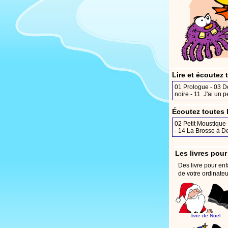
Lire et écoutez
01
Prologue
- 03
D
noire
- 11
J'ai un p
Écoutez toutes 
02
Petit Moustique
- 14
La Brosse à D
Les livres pour
Des livre pour enfa
de votre ordinateu
livre de Noël