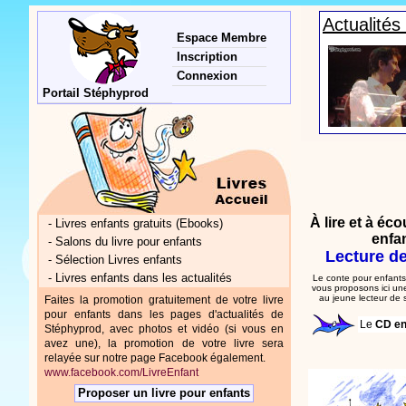
Actualité
Espace Membre
Inscription
Connexion
Portail Stéphyprod
À lire et à éc
-
Livres enfants gratuits (Ebooks)
enfa
-
Salons du livre pour enfants
Lecture de
-
Sélection Livres enfants
-
Livres enfants dans les actualités
Le conte pour enfants
vous proposons ici une
au jeune lecteur de 
Faites la promotion gratuitement de votre livre
pour enfants dans les pages d'actualités de
Le
CD en
Stéphyprod, avec photos et vidéo (si vous en
avez une), la promotion de votre livre sera
relayée sur notre page Facebook également.
www.facebook.com/LivreEnfant
Proposer un livre pour enfants