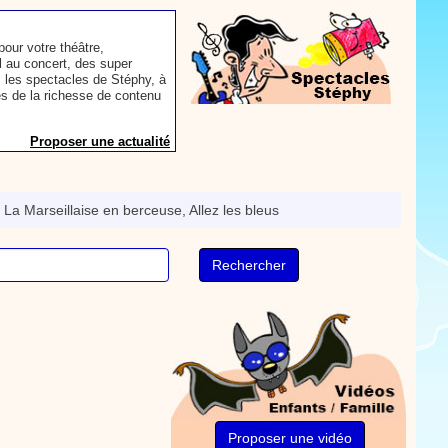
our votre théâtre,
 au concert, des super
 les spectacles de Stéphy, à
es de la richesse de contenu
Proposer une actualité
aconter les plus belles
toute autre animation.
>
La Marseillaise en berceuse, Allez les bleus
ns et des mots pour un
Proposer une actualité
rès le repas, voici une
sse à dents.
On y
nts. Tchique tchique, tchique
nson. Une animation de la
Proposer une vidéo
Proposer une vidéo