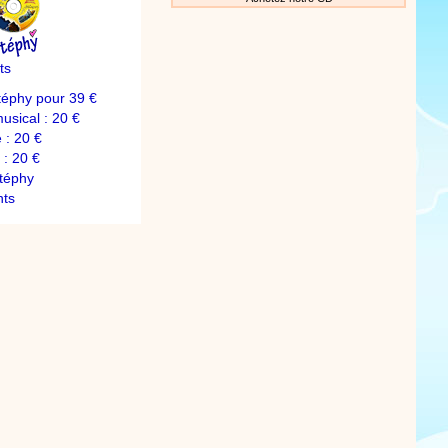
ts
téphy pour 39 €
sical : 20 €
 : 20 €
: 20 €
téphy
nts