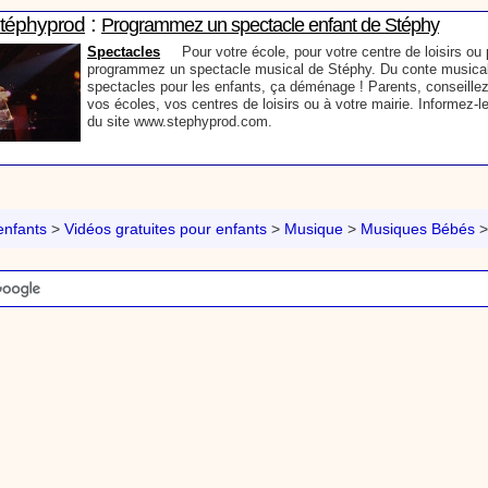
:
Stéphyprod
Programmez un spectacle enfant de Stéphy
Spectacles
Pour votre école, pour votre centre de loisirs ou p
programmez un spectacle musical de Stéphy. Du conte musical
spectacles pour les enfants, ça déménage ! Parents, conseillez
vos écoles, vos centres de loisirs ou à votre mairie. Informez-l
du site www.stephyprod.com.
:
Stéphyprod
Un conteur pour l’anniversaire de votre enfant
Anniversaire pour enfants
Un conteur vient chez vous pour r
histoires à vos enfants, pour les fêtes d’anniversaires, ou pour 
nfants
>
Vidéos gratuites pour enfants
>
Musique
>
Musiques Bébés
Laissez-vous emporter par la magie des contes, des expressio
voyage dans l’imaginaire en compagnie de Stéphy.
:
phyprod
Chanson La brosse à dents, dessin animé musical
Dessins animés créations
Pour ne pas oublier de se brosser les dents ap
animation pour les jeunes enfants de la célèbre chanson de Stéphy, La Bro
retrouve, l'eau, le robinet, le lavabo, le dentifrice et bien sûr, la brosse à de
chante la brosse. De la musique en image pour apprendre facilement la cha
chanson pour enfants La Brosse à dents
:
Stéphyprod
Comment raconter des histoires aux enfants