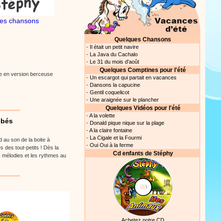
es chansons
Quelques Chansons
-
Il était un petit navire
-
La Java du Cachalo
-
Le 31 du mois d'août
Quelques Comptines pour l'été
se en version berceuse
-
Un escargot qui partait en vacances
-
Dansons la capucine
-
Gentil coquelicot
-
Une araignée sur le plancher
Quelques Vidéos pour l'été
-
A la volette
ébés
-
Donald pique nique sur la plage
-
A la claire fontaine
-
La Cigale et la Fourmi
d au son de la boite à
-
Oui Oui à la ferme
des tout-petits ! Dès la
Cd enfants de Stéphy
s mélodies et les rythmes au
Achetez notre CD