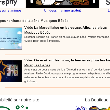
essins animés
Un dessin animé gratuit
L
pour enfants de la série Musiques Bébés
Vidéo
La Marseillaise en berceuse, Allez les bleus
Musiques Bébés
Soutenez l'équipe de France en musique avec bébé ! Voici la Marseillai
"Music Box". Boite à musique.
Vidéo
On écrit sur les murs, la berceuse pour les b
Musiques Bébés
Avec cette berceuse issue du titre "On écrit sur les murs" de Kids Unite
musique, Radio Doudou propose une programmation adaptée aux oreilles 
naissance, les enfants vont pouvoir s’adonner au plaisir de découvrir le
gré d’une...
blicité sur notre site
La Boutique