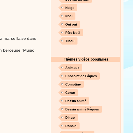
Neige
Noël
Proposer une vidéo
Oui oui
Père Noël
a marseillaise dans
Tibou
on berceuse "Music
Thèmes vidéos populaires
Animaux
Chocolat de Pâques
Comptine
Conte
Dessin animé
Dessin animé Pâques
Dingo
Donald