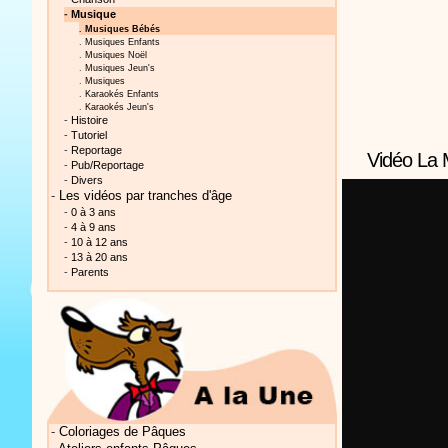
-
Musique
.
Musiques Bébés
.
Musiques Enfants
.
Musiques Noël
.
Musiques Jeun's
.
Musiques
.
Karaokés Enfants
.
Karaokés Jeun's
-
Histoire
Vidéos Sté
-
Tutoriel
-
Reportage
Vidéo La M
-
Pub/Reportage
-
Divers
-
Les vidéos par tranches d'âge
-
0 à 3 ans
-
4 à 9 ans
-
10 à 12 ans
-
13 à 20 ans
Vidéos Sté
-
Parents
Vidéos Sté
-
Coloriages de Pâques