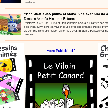
gré d’une...
Vidéo
Ouaf ouaf, plume et stand, une aventure de c
Dessins Animés Histoires Enfants
L'histoire: Ouaf-Ouaf, Plume et Stan sont trois amis à qui il arrive des ta
petit chien qui vit dans sa maison rouge avec des grandes oreilles. Plum
élu domicile dans une maison en forme d’oeuf. Et Stan le Panda s’est in
blanche...
Votre Publicité ici ?