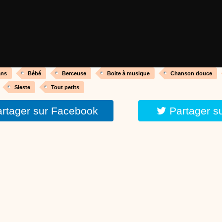
réalisé par un animateur périscolaire et extrascolaire pour fabriquer facileme
enfants.
:
phyprod
chanson Hippopotam-tam
Chansons enfants
Clip d'animation en Stop Motion (image par image) qui
aventures d'un p'tit Hippopotame !
ans
Bébé
Berceuse
Boite à musique
Chanson douce
Sieste
Tout petits
rtager sur Facebook
Partager s
:
phyprod
chanson J'vais l'dire à Greta
Chansons
Chanson pour la planète
:
phyprod
Chansons de Noël, 21 minutes de dessins animés
Dessins animés traditionnels
Des chansons de Noël, des contes de Noël,
productions de Noël sans interruption de pub. un petit moment de tranquillité
parents !!! De la première note de musique au dernier coup de crayon, une 