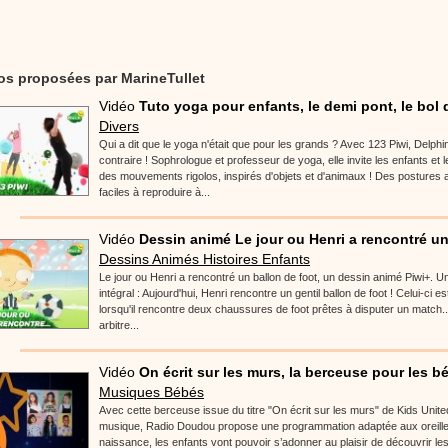
os proposées par MarineTullet
Vidéo
Tuto yoga pour enfants, le demi pont, le bol d
Divers
Qui a dit que le yoga n'était que pour les grands ? Avec 123 Piwi, Delph
contraire ! Sophrologue et professeur de yoga, elle invite les enfants et
des mouvements rigolos, inspirés d'objets et d'animaux ! Des postures
faciles à reproduire à...
Vidéo
Dessin animé Le jour ou Henri a rencontré un.
Dessins Animés Histoires Enfants
Le jour ou Henri a rencontré un ballon de foot, un dessin animé Piwi+. Un 
intégral : Aujourd'hui, Henri rencontre un gentil ballon de foot ! Celui-ci es
lorsqu'il rencontre deux chaussures de foot prêtes à disputer un match.
arbitre...
Vidéo
On écrit sur les murs, la berceuse pour les b
Musiques Bébés
Avec cette berceuse issue du titre "On écrit sur les murs" de Kids Unite
musique, Radio Doudou propose une programmation adaptée aux oreilles 
naissance, les enfants vont pouvoir s’adonner au plaisir de découvrir le