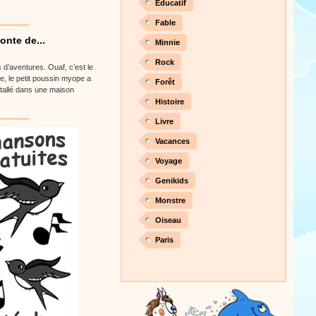
Éducatif
Fable
onte de...
Minnie
Rock
s d’aventures. Ouaf, c’est le
e, le petit poussin myope a
Forêt
stallé dans une maison
Histoire
Livre
Vacances
Voyage
Genikids
Monstre
Oiseau
Paris