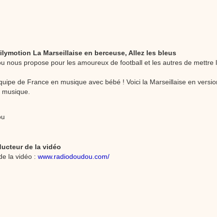
stéphyprod.
ilymotion La Marseillaise en berceuse, Allez les bleus
 nous propose pour les amoureux de football et les autres de mettre l
quipe de France en musique avec bébé ! Voici la Marseillaise en versi
à musique.
ou
ducteur de la vidéo
de la vidéo :
www.radiodoudou.com/