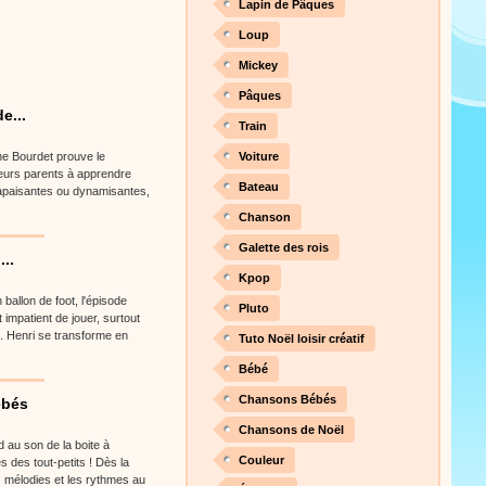
Lapin de Pâques
Loup
Mickey
Pâques
e...
Train
ine Bourdet prouve le
Voiture
 leurs parents à apprendre
Bateau
 apaisantes ou dynamisantes,
Chanson
Galette des rois
..
Kpop
ballon de foot, l'épisode
Pluto
t impatient de jouer, surtout
.. Henri se transforme en
Tuto Noël loisir créatif
Bébé
Chansons Bébés
ébés
Chansons de Noël
d au son de la boite à
Couleur
des tout-petits ! Dès la
s mélodies et les rythmes au