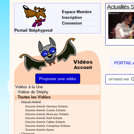
Actualités 
Espace Membre
Inscription
Connexion
Portail Stéphyprod
Actualités 
PORTAIL e
Proposer une vidéo
Vidéos à la Une
Vidéos Sté
-
Vidéos de Stéphy
-
Toutes les Vidéos
-
Dessin Animé
.
Dessins Animés Histoires Enfants
.
Dessins Animés Contes Enfants
.
Dessins Animés Musicaux Enfants
.
Dessins Animés Noël Enfants
.
Dessins Animés Fables Enfants
.
Dessins Animés Comptines Enfants
.
Dessins Animés Autres
Actualités 
-
Chanson