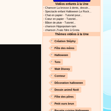
Vidéos enfants à la Une
s astuces pour mieux
-
Chanson La brosse à dents, dessin...
oir ! Si vous êtes parents,
-
Spectacle enfant Halloween Le Rock...
t, c’est un rituel très
-
Chat en papier - Tutoriel pour...
rreur bien entendu. Si vous
-
Cœur en papier - Tutoriel...
ideront à devenir un meilleur
-
Bâton de pluie - Tutoriel...
-
chanson Hippopotam-tam
Proposer une actualité
-
chanson J'vais l'dire à Greta
Thèmes vidéos à la Une
our les parents, les
Création Stéphy
s. Atelier de peinture et de
Fête des mères
Halloween
Tuto
Proposer une vidéo
Walt Disney
rès simplement avec les
Conteur
s. Activité manuelle, dessins,
Décoration halloween
Dessin animé Noël
Fête des pères
Proposer une vidéo
Petit ours brun
ation vidéo, un tutoriel
Recette cuisine Halloween