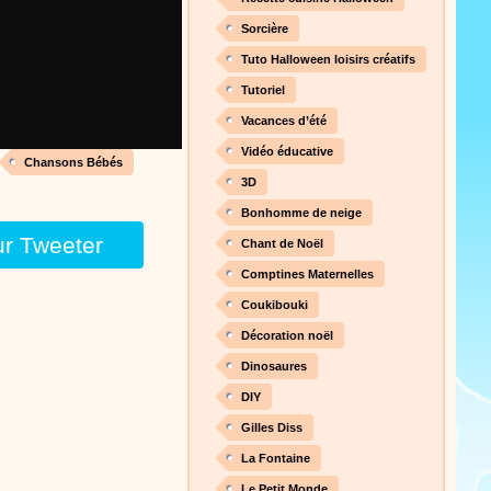
nt cet objet qui amusera les
Sorcière
Tuto Halloween loisirs créatifs
Tutoriel
Proposer une vidéo
Vacances d’été
 raconte en chanson les
Vidéo éducative
Chansons Bébés
3D
Bonhomme de neige
ur Tweeter
Chant de Noël
Proposer une vidéo
Comptines Maternelles
Coukibouki
Décoration noël
Dinosaures
DIY
Proposer une vidéo
Gilles Diss
 profitez de 21 minutes de
La Fontaine
 pour votre enfant ou pour les
production 100/100
Le Petit Monde