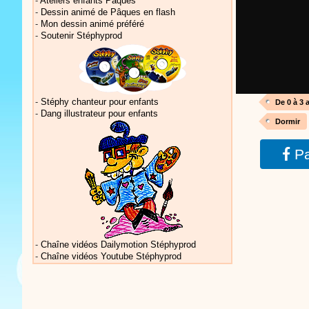
-
Ateliers enfants Pâques
-
Dessin animé de Pâques en flash
-
Mon dessin animé préféré
-
Soutenir Stéphyprod
Vidéos Sté
-
Stéphy chanteur pour enfants
De 0 à 3 
-
Dang illustrateur pour enfants
Dormir
Pa
Vidéos Sté
-
Chaîne vidéos Dailymotion Stéphyprod
-
Chaîne vidéos Youtube Stéphyprod
Vidéos Sté