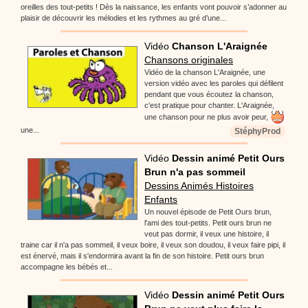
oreilles des tout-petits ! Dès la naissance, les enfants vont pouvoir s’adonner au
plaisir de découvrir les mélodies et les rythmes au gré d’une...
Vidéo
Chanson L'Araignée
Chansons originales
Vidéo de la chanson L'Araignée, une
version vidéo avec les paroles qui défilent
pendant que vous écoutez la chanson,
c'est pratique pour chanter. L'Araignée,
une chanson pour ne plus avoir peur,
une...
StéphyProd
Vidéo
Dessin animé Petit Ours
Brun n'a pas sommeil
Dessins Animés Histoires
Enfants
Un nouvel épisode de Petit Ours brun,
l'ami des tout-petits. Petit ours brun ne
veut pas dormir, il veux une histoire, il
traine car il n'a pas sommeil, il veux boire, il veux son doudou, il veux faire pipi, il
est énervé, mais il s'endormira avant la fin de son histoire. Petit ours brun
accompagne les bébés et...
Vidéo
Dessin animé Petit Ours