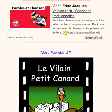
Vidéo
Frère Jacques
Version rock - Chansons
traditionnelles
Pour bien chanter avec les enfants, voici la
vidéo de Frère Jacques version Rock, une
version avec la chanson et les paroles qui
défilent.
Une chanson traditionnelle
bien connue de tous,...
StéphyProd
Votre Publicité ici ?