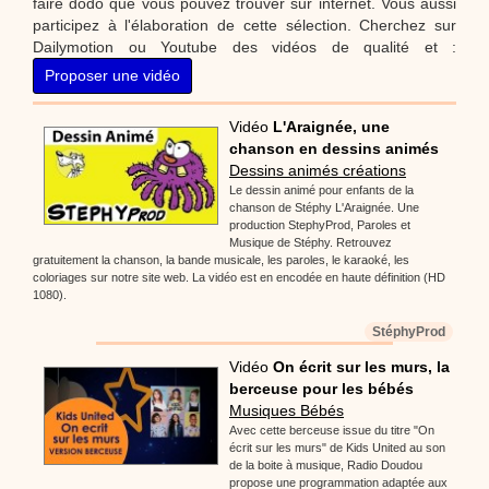
faire dodo que vous pouvez trouver sur internet. Vous aussi
participez à l'élaboration de cette sélection. Cherchez sur
Dailymotion ou Youtube des vidéos de qualité et :
Proposer une vidéo
Vidéo
L'Araignée, une
chanson en dessins animés
Dessins animés créations
Le dessin animé pour enfants de la
chanson de Stéphy L'Araignée. Une
production StephyProd, Paroles et
Musique de Stéphy. Retrouvez
gratuitement la chanson, la bande musicale, les paroles, le karaoké, les
coloriages sur notre site web. La vidéo est en encodée en haute définition (HD
1080).
StéphyProd
Vidéo
On écrit sur les murs, la
berceuse pour les bébés
Musiques Bébés
Avec cette berceuse issue du titre "On
écrit sur les murs" de Kids United au son
de la boite à musique, Radio Doudou
propose une programmation adaptée aux