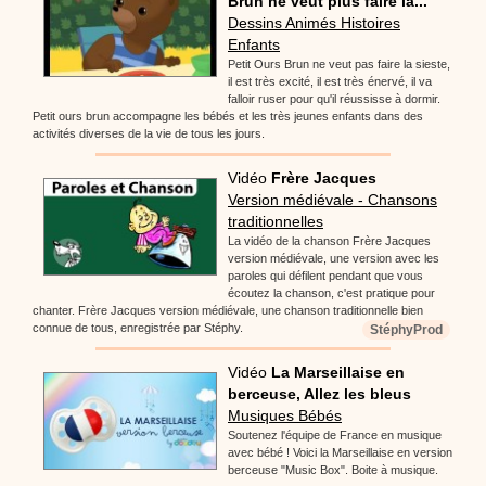
Brun ne veut plus faire la...
Dessins Animés Histoires
Enfants
Petit Ours Brun ne veut pas faire la sieste,
il est très excité, il est très énervé, il va
falloir ruser pour qu'il réussisse à dormir.
Petit ours brun accompagne les bébés et les très jeunes enfants dans des
activités diverses de la vie de tous les jours.
Vidéo
Frère Jacques
Version médiévale - Chansons
traditionnelles
La vidéo de la chanson Frère Jacques
version médiévale, une version avec les
paroles qui défilent pendant que vous
écoutez la chanson, c'est pratique pour
chanter. Frère Jacques version médiévale, une chanson traditionnelle bien
connue de tous, enregistrée par Stéphy.
StéphyProd
Vidéo
La Marseillaise en
berceuse, Allez les bleus
Musiques Bébés
Soutenez l'équipe de France en musique
avec bébé ! Voici la Marseillaise en version
berceuse "Music Box". Boite à musique.