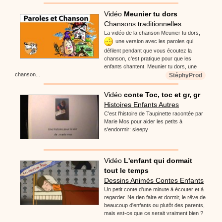
Vidéo
Meunier tu dors
Chansons traditionnelles
La vidéo de la chanson Meunier tu dors,
une version avec les paroles qui
défilent pendant que vous écoutez la
chanson, c'est pratique pour que les
enfants chantent. Meunier tu dors, une
chanson...
StéphyProd
Vidéo
conte Toc, toc et gr, gr
Histoires Enfants Autres
C'est l'histoire de Taupinette racontée par
Marie Mos pour aider les petits à
s'endormir: sleepy
Vidéo
L'enfant qui dormait
tout le temps
Dessins Animés Contes Enfants
Un petit conte d'une minute à écouter et à
regarder. Ne rien faire et dormir, le rêve de
beaucoup d'enfants ou plutôt des parents,
mais est-ce que ce serait vraiment bien ?