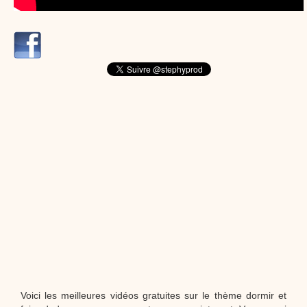
dessins animés
Dessins animés traditionnels
Des chansons de
Noël, des contes de Noël, profitez de 21 minutes de
productions de Noël sans interruption de pub. un petit
moment de tranquillité pour votre enfant ou pour les
parents !!! De la première note de musique au dernier
coup de crayon, une production 100/100 stéphyprod.
Proposer une vidéo
Voici les meilleures vidéos gratuites sur le thème dormir et