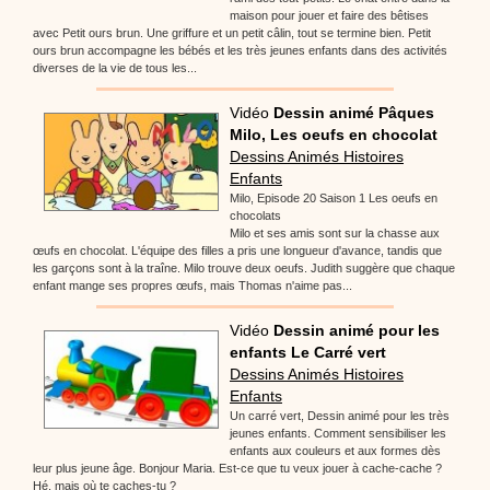
maison pour jouer et faire des bêtises
avec Petit ours brun. Une griffure et un petit câlin, tout se termine bien. Petit
ours brun accompagne les bébés et les très jeunes enfants dans des activités
diverses de la vie de tous les...
Vidéo
Dessin animé Pâques
Milo, Les oeufs en chocolat
Dessins Animés Histoires
Enfants
Milo, Episode 20 Saison 1 Les oeufs en
chocolats
Milo et ses amis sont sur la chasse aux
œufs en chocolat. L'équipe des filles a pris une longueur d'avance, tandis que
les garçons sont à la traîne. Milo trouve deux oeufs. Judith suggère que chaque
enfant mange ses propres œufs, mais Thomas n'aime pas...
Vidéo
Dessin animé pour les
enfants Le Carré vert
Dessins Animés Histoires
Enfants
Un carré vert, Dessin animé pour les très
jeunes enfants. Comment sensibiliser les
enfants aux couleurs et aux formes dès
leur plus jeune âge. Bonjour Maria. Est-ce que tu veux jouer à cache-cache ?
Hé, mais où te caches-tu ?