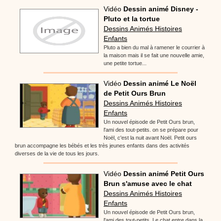
Vidéo
Dessin animé Disney -
Pluto et la tortue
Dessins Animés Histoires
Enfants
Pluto a bien du mal à ramener le courrier à
la maison mais il se fait une nouvelle amie,
une petite tortue...
Vidéo
Dessin animé Le Noël
de Petit Ours Brun
Dessins Animés Histoires
Enfants
Un nouvel épisode de Petit Ours brun,
l'ami des tout-petits. on se prépare pour
Noël, c'est la nuit avant Noël. Petit ours
brun accompagne les bébés et les très jeunes enfants dans des activités
diverses de la vie de tous les jours.
Vidéo
Dessin animé Petit Ours
Brun s'amuse avec le chat
Dessins Animés Histoires
Enfants
Un nouvel épisode de Petit Ours brun,
l'ami des tout-petits. Le chat entre dans la