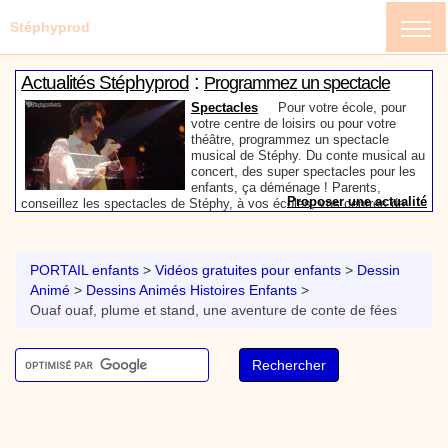
Stéphyprod
:
Actualités Stéphyprod
Programmez un spectacle
enfant de Stéphy
Spectacles
Pour votre école, pour
votre centre de loisirs ou pour votre
théâtre, programmez un spectacle
musical de Stéphy. Du conte musical au
concert, des super spectacles pour les
enfants, ça déménage ! Parents,
Proposer une actualité
conseillez les spectacles de Stéphy, à vos écoles, vos centres de
:
loisirs ou à votre mairie. Informez-les de la richesse de contenu du
Actualités Stéphyprod
Un conteur pour l’anniversaire
site www.stephyprod.com.
de votre enfant
Anniversaire pour enfants
Un
conteur vient chez vous pour raconter
PORTAIL enfants
>
Vidéos gratuites pour enfants
>
Dessin
les plus belles histoires à vos enfants,
Animé
>
Dessins Animés Histoires Enfants
>
pour les fêtes d’anniversaires, ou pour
Ouaf ouaf, plume et stand, une aventure de conte de fées
toute autre animation. Laissez-vous
emporter par la magie des contes, des
Proposer une actualité
expressions et des mots pour un voyage dans l’imaginaire en
:
compagnie de Stéphy.
Vidéos Stéphyprod
Chanson La brosse à dents,
dessin animé musical
Dessins animés créations
Pour ne pas oublier de
se brosser les dents après le repas, voici une
animation pour les jeunes enfants de la célèbre
chanson de Stéphy, La Brosse à dents.
On y