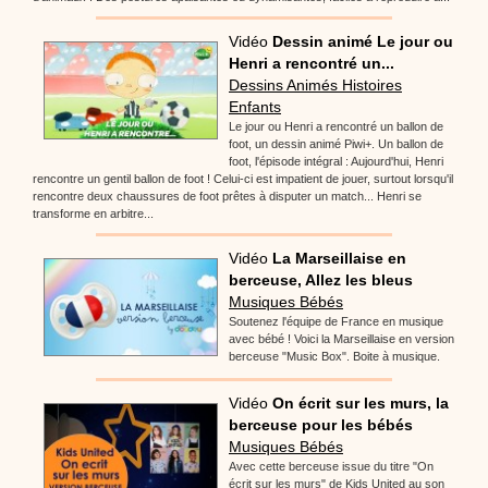
Vidéo
Dessin animé Le jour ou
Henri a rencontré un...
Dessins Animés Histoires
Enfants
Le jour ou Henri a rencontré un ballon de
foot, un dessin animé Piwi+. Un ballon de
foot, l'épisode intégral : Aujourd'hui, Henri
rencontre un gentil ballon de foot ! Celui-ci est impatient de jouer, surtout lorsqu'il
rencontre deux chaussures de foot prêtes à disputer un match... Henri se
transforme en arbitre...
Vidéo
La Marseillaise en
berceuse, Allez les bleus
Musiques Bébés
Soutenez l'équipe de France en musique
avec bébé ! Voici la Marseillaise en version
berceuse "Music Box". Boite à musique.
Vidéo
On écrit sur les murs, la
berceuse pour les bébés
Musiques Bébés
Avec cette berceuse issue du titre "On
écrit sur les murs" de Kids United au son