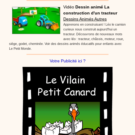
Vidéo
Dessin animé La
construction d'un tracteur
Dessins Animés Autres
Apprenons en construisant ! Léo le camion
curieux nous construit aujourd'hui un
tracteur. Découvrons de nouveaux mots
avec léo : tracteur, châssis, moteur, roue,
siège, godet, cheminée. Voir des dessins animés éducatifs pour enfants avec
Le Petit Monde.
Votre Publicité ici ?