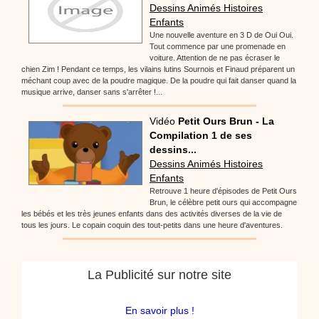
Dessins Animés Histoires
Enfants
Une nouvelle aventure en 3 D de Oui Oui.
Tout commence par une promenade en
voiture. Attention de ne pas écraser le
chien Zim ! Pendant ce temps, les vilains lutins Sournois et Finaud préparent un
méchant coup avec de la poudre magique. De la poudre qui fait danser quand la
musique arrive, danser sans s'arrêter !...
Vidéo
Petit Ours Brun - La
Compilation 1 de ses
dessins...
Dessins Animés Histoires
Enfants
Retrouve 1 heure d'épisodes de Petit Ours
Brun, le célèbre petit ours qui accompagne
les bébés et les très jeunes enfants dans des activités diverses de la vie de
tous les jours. Le copain coquin des tout-petits dans une heure d'aventures.
La Publicité sur notre site
En savoir plus !