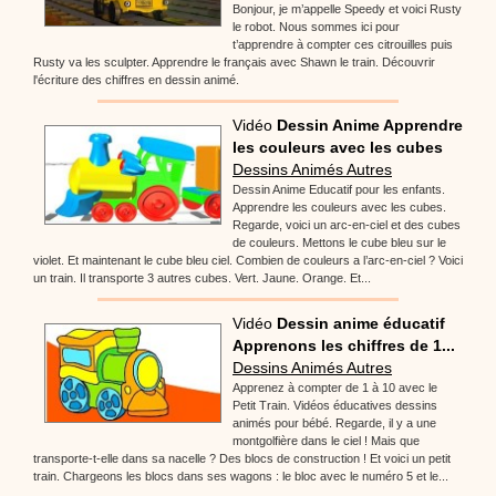
Bonjour, je m’appelle Speedy et voici Rusty
le robot. Nous sommes ici pour
t’apprendre à compter ces citrouilles puis
Rusty va les sculpter. Apprendre le français avec Shawn le train. Découvrir
l'écriture des chiffres en dessin animé.
Vidéo
Dessin Anime Apprendre
les couleurs avec les cubes
Dessins Animés Autres
Dessin Anime Educatif pour les enfants.
Apprendre les couleurs avec les cubes.
Regarde, voici un arc-en-ciel et des cubes
de couleurs. Mettons le cube bleu sur le
violet. Et maintenant le cube bleu ciel. Combien de couleurs a l’arc-en-ciel ? Voici
un train. Il transporte 3 autres cubes. Vert. Jaune. Orange. Et...
Vidéo
Dessin anime éducatif
Apprenons les chiffres de 1...
Dessins Animés Autres
Apprenez à compter de 1 à 10 avec le
Petit Train. Vidéos éducatives dessins
animés pour bébé. Regarde, il y a une
montgolfière dans le ciel ! Mais que
transporte-t-elle dans sa nacelle ? Des blocs de construction ! Et voici un petit
train. Chargeons les blocs dans ses wagons : le bloc avec le numéro 5 et le...