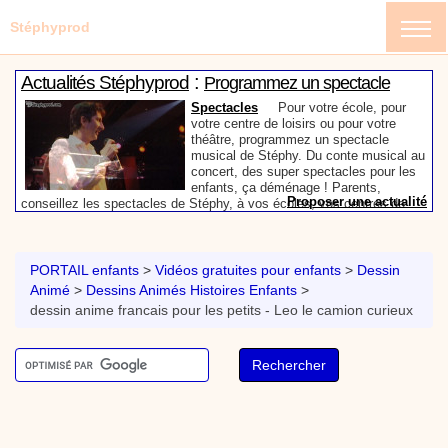
Stéphyprod
:
Actualités Stéphyprod
Programmez un spectacle
enfant de Stéphy
Spectacles
Pour votre école, pour
votre centre de loisirs ou pour votre
théâtre, programmez un spectacle
musical de Stéphy. Du conte musical au
concert, des super spectacles pour les
enfants, ça déménage ! Parents,
Proposer une actualité
conseillez les spectacles de Stéphy, à vos écoles, vos centres de
:
loisirs ou à votre mairie. Informez-les de la richesse de contenu du
Actualités Stéphyprod
Un conteur pour l’anniversaire
site www.stephyprod.com.
de votre enfant
Anniversaire pour enfants
Un
conteur vient chez vous pour raconter
PORTAIL enfants
>
Vidéos gratuites pour enfants
>
Dessin
les plus belles histoires à vos enfants,
Animé
>
Dessins Animés Histoires Enfants
>
pour les fêtes d’anniversaires, ou pour
dessin anime francais pour les petits - Leo le camion curieux
toute autre animation. Laissez-vous
emporter par la magie des contes, des
Proposer une actualité
expressions et des mots pour un voyage dans l’imaginaire en
:
compagnie de Stéphy.
Vidéos Stéphyprod
Chanson La brosse à dents,
dessin animé musical
Dessins animés créations
Pour ne pas oublier de
se brosser les dents après le repas, voici une
animation pour les jeunes enfants de la célèbre
chanson de Stéphy, La Brosse à dents.
On y