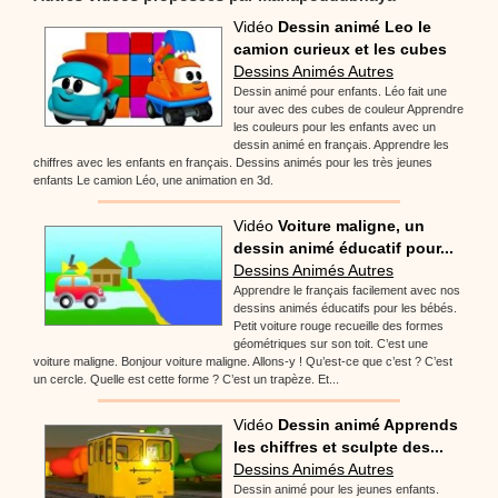
Vidéo
Dessin animé Leo le
camion curieux et les cubes
Dessins Animés Autres
Dessin animé pour enfants. Léo fait une
tour avec des cubes de couleur Apprendre
les couleurs pour les enfants avec un
dessin animé en français. Apprendre les
chiffres avec les enfants en français. Dessins animés pour les très jeunes
enfants Le camion Léo, une animation en 3d.
Vidéo
Voiture maligne, un
dessin animé éducatif pour...
Dessins Animés Autres
Apprendre le français facilement avec nos
dessins animés éducatifs pour les bébés.
Petit voiture rouge recueille des formes
géométriques sur son toit. C’est une
voiture maligne. Bonjour voiture maligne. Allons-y ! Qu’est-ce que c’est ? C’est
un cercle. Quelle est cette forme ? C’est un trapèze. Et...
Vidéo
Dessin animé Apprends
les chiffres et sculpte des...
Dessins Animés Autres
Dessin animé pour les jeunes enfants.