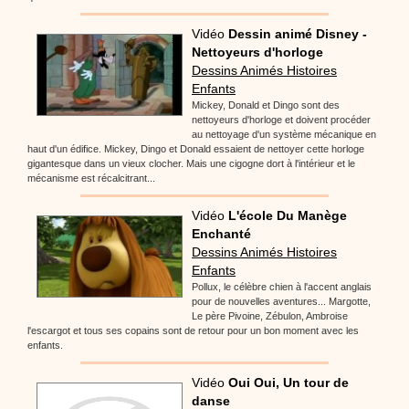
Vidéo
Dessin animé Disney -
Nettoyeurs d'horloge
Dessins Animés Histoires
Enfants
Mickey, Donald et Dingo sont des
nettoyeurs d'horloge et doivent procéder
au nettoyage d'un système mécanique en
haut d'un édifice. Mickey, Dingo et Donald essaient de nettoyer cette horloge
gigantesque dans un vieux clocher. Mais une cigogne dort à l'intérieur et le
mécanisme est récalcitrant...
Vidéo
L'école Du Manège
Enchanté
Dessins Animés Histoires
Enfants
Pollux, le célèbre chien à l'accent anglais
pour de nouvelles aventures... Margotte,
Le père Pivoine, Zébulon, Ambroise
l'escargot et tous ses copains sont de retour pour un bon moment avec les
enfants.
Vidéo
Oui Oui, Un tour de
danse