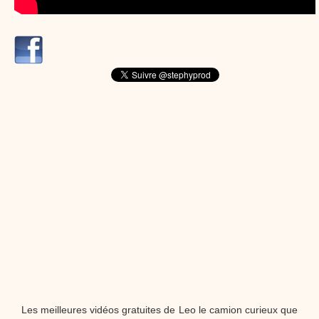
dessins animés
Dessins animés traditionnels
Des chansons de
Noël, des contes de Noël, profitez de 21 minutes de
productions de Noël sans interruption de pub. un petit
moment de tranquillité pour votre enfant ou pour les
parents !!! De la première note de musique au dernier
coup de crayon, une production 100/100 stéphyprod.
Proposer une vidéo
Les meilleures vidéos gratuites de Leo le camion curieux que