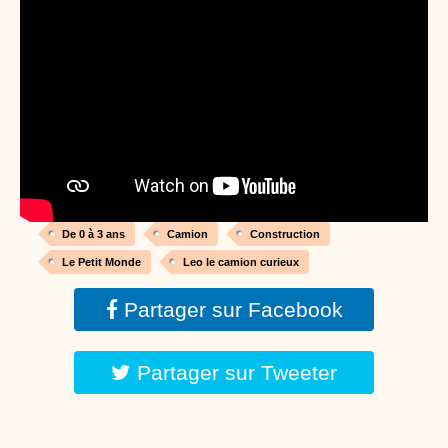
Proposer une vidéo
:
Vidéos Stéphyprod
Bâton de pluie - Tutoriel destiné
aux enfants
Loisirs créatifs
Le bâton de pluie est un
instrument de musique ! Une Animation vidéo, un
tutoriel réalisé par un animateur périscolaire et
extrascolaire pour fabriquer facilement cet objet qui
amusera les enfants.
Proposer une vidéo
:
Vidéos Stéphyprod
chanson Hippopotam-tam
Chansons enfants
Clip d'animation en Stop
Motion (image par image) qui raconte en chanson les
aventures d'un p'tit Hippopotame !
De 0 à 3 ans
Camion
Construction
Le Petit Monde
Leo le camion curieux
Proposer une vidéo
:
Vidéos Stéphyprod
chanson J'vais l'dire à Greta
Partager sur Facebook
Chansons
Chanson pour la planète
Partager sur Tweeter
Proposer une vidéo
:
Vidéos Stéphyprod
Chansons de Noël, 21 minutes de