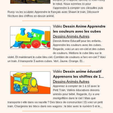
le robot. Nous sommes ici pour
t’apprendre à compter ces citrouilles puis
Rusty va les sculpter. Apprendre le français avec Shawn le train. Découvrir
l'écriture des chiffres en dessin animé.
Vidéo
Dessin Anime Apprendre
les couleurs avec les cubes
Dessins Animés Autres
Dessin Anime Educatif pour les enfants.
Apprendre les couleurs avec les cubes.
Regarde, voici un arc-en-ciel et des cubes
de couleurs. Mettons le cube bleu sur le
violet. Et maintenant le cube bleu ciel. Combien de couleurs a l’arc-en-ciel ? Voici
un train. Il transporte 3 autres cubes. Vert. Jaune. Orange. Et...
Vidéo
Dessin anime éducatif
Apprenons les chiffres de 1...
Dessins Animés Autres
Apprenez à compter de 1 à 10 avec le
Petit Train. Vidéos éducatives dessins
animés pour bébé. Regarde, il y a une
montgolfière dans le ciel ! Mais que
transporte-t-elle dans sa nacelle ? Des blocs de construction ! Et voici un petit
train. Chargeons les blocs dans ses wagons : le bloc avec le numéro 5 et le...