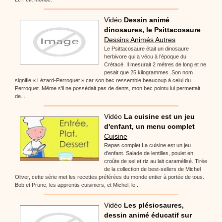
Vidéo
Dessin animé
dinosaures, le Psittacosaure
Dessins Animés Autres
Le Psittacosaure était un dinosaure
herbivore qui a vécu à l’époque du
Crétacé. Il mesurait 2 mètres de long et ne
pesait que 25 kilogrammes. Son nom
signifie « Lézard-Perroquet » car son bec ressemble beaucoup à celui du
Perroquet. Même s'il ne possédait pas de dents, mon bec pointu lui permettait
de...
Vidéo
La cuisine est un jeu
d'enfant, un menu complet
Cuisine
Repas complet La cuisine est un jeu
d'enfant. Salade de lentilles, poulet en
croûte de sel et riz au lait caramélisé. Tirée
de la collection de best-sellers de Michel
Oliver, cette série met les recettes préférées du monde entier à portée de tous.
Bob et Prune, les apprentis cuisiniers, et Michel, le...
Vidéo
Les plésiosaures,
dessin animé éducatif sur