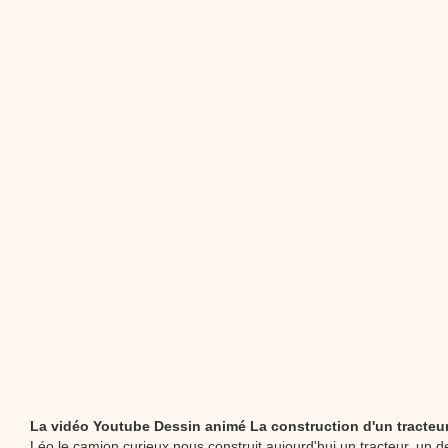
dessins animés
Dessins animés traditionnels
Des chansons de
Noël, des contes de Noël, profitez de 21 minutes de
productions de Noël sans interruption de pub. un petit
moment de tranquillité pour votre enfant ou pour les
parents !!! De la première note de musique au dernier
coup de crayon, une production 100/100 stéphyprod.
Proposer une vidéo
La vidéo Youtube Dessin animé La construction d'un tracteu
Léo le camion curieux nous construit aujourd'hui un tracteur, un d