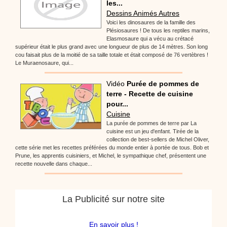
les...
Dessins Animés Autres
Voici les dinosaures de la famille des
Plésiosaures ! De tous les reptiles marins,
Elasmosaure qui a vécu au crétacé
supérieur était le plus grand avec une longueur de plus de 14 mètres. Son long
cou faisait plus de la moitié de sa taille totale et était composé de 76 vertèbres !
Le Muraenosaure, qui...
Vidéo
Purée de pommes de
terre - Recette de cuisine
pour...
Cuisine
La purée de pommes de terre par La
cuisine est un jeu d'enfant. Tirée de la
collection de best-sellers de Michel Oliver,
cette série met les recettes préférées du monde entier à portée de tous. Bob et
Prune, les apprentis cuisiniers, et Michel, le sympathique chef, présentent une
recette nouvelle dans chaque...
La Publicité sur notre site
En savoir plus !