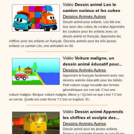
Vidéo
Dessin animé Leo le
camion curieux et les cubes
Dessins Animés Autres
Dessin animé pour enfants. Léo fait une
tour avec des cubes de couleur Apprendre
les couleurs pour les enfants avec un
dessin animé en français. Apprendre les
chiffres avec les enfants en français. Dessins animés pour les très jeunes
enfants Le camion Léo, une animation en 3d.
Vidéo
Voiture maligne, un
dessin animé éducatif pour...
Dessins Animés Autres
Apprendre le français facilement avec nos
dessins animés éducatifs pour les bébés.
Petit voiture rouge recueille des formes
géométriques sur son toit. C’est une
voiture maligne. Bonjour voiture maligne. Allons-y ! Qu’est-ce que c’est ? C’est
un cercle. Quelle est cette forme ? C’est un trapèze. Et...
Vidéo
Dessin animé Apprends
les chiffres et sculpte des...
Dessins Animés Autres
Dessin animé pour les jeunes enfants.
Bonjour, je m’appelle Speedy et voici Rusty