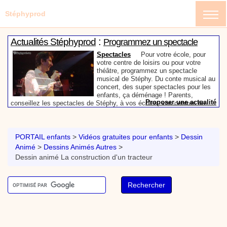
Stéphyprod
:
Actualités Stéphyprod
Programmez un spectacle
enfant de Stéphy
Spectacles
Pour votre école, pour
votre centre de loisirs ou pour votre
théâtre, programmez un spectacle
musical de Stéphy. Du conte musical au
concert, des super spectacles pour les
enfants, ça déménage ! Parents,
Proposer une actualité
conseillez les spectacles de Stéphy, à vos écoles, vos centres de
:
loisirs ou à votre mairie. Informez-les de la richesse de contenu du
Actualités Stéphyprod
Un conteur pour l’anniversaire
site www.stephyprod.com.
de votre enfant
Anniversaire pour enfants
Un
conteur vient chez vous pour raconter
PORTAIL enfants
>
Vidéos gratuites pour enfants
>
Dessin
les plus belles histoires à vos enfants,
Animé
>
Dessins Animés Autres
>
pour les fêtes d’anniversaires, ou pour
Dessin animé La construction d'un tracteur
toute autre animation. Laissez-vous
emporter par la magie des contes, des
Proposer une actualité
expressions et des mots pour un voyage dans l’imaginaire en
:
compagnie de Stéphy.
Vidéos Stéphyprod
Chanson La brosse à dents,
dessin animé musical
Dessins animés créations
Pour ne pas oublier de
se brosser les dents après le repas, voici une
animation pour les jeunes enfants de la célèbre
chanson de Stéphy, La Brosse à dents.
On y