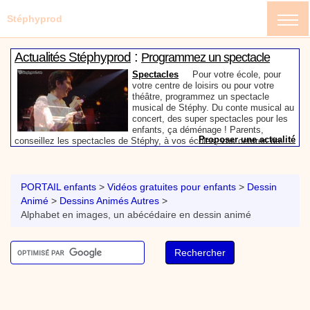
Stéphyprod
:
Actualités Stéphyprod
Programmez un spectacle
enfant de Stéphy
Spectacles
Pour votre école, pour
votre centre de loisirs ou pour votre
théâtre, programmez un spectacle
musical de Stéphy. Du conte musical au
concert, des super spectacles pour les
enfants, ça déménage ! Parents,
Proposer une actualité
conseillez les spectacles de Stéphy, à vos écoles, vos centres de
:
loisirs ou à votre mairie. Informez-les de la richesse de contenu du
Actualités Stéphyprod
Un conteur pour l’anniversaire
site www.stephyprod.com.
de votre enfant
Anniversaire pour enfants
Un
conteur vient chez vous pour raconter
PORTAIL enfants
>
Vidéos gratuites pour enfants
>
Dessin
les plus belles histoires à vos enfants,
Animé
>
Dessins Animés Autres
>
pour les fêtes d’anniversaires, ou pour
Alphabet en images, un abécédaire en dessin animé
toute autre animation. Laissez-vous
emporter par la magie des contes, des
Proposer une actualité
expressions et des mots pour un voyage dans l’imaginaire en
:
compagnie de Stéphy.
Vidéos Stéphyprod
Chanson La brosse à dents,
dessin animé musical
Dessins animés créations
Pour ne pas oublier de
se brosser les dents après le repas, voici une
animation pour les jeunes enfants de la célèbre
chanson de Stéphy, La Brosse à dents.
On y