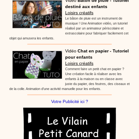
Vidéo
Bâton de pluie - Tutoriel
destiné aux enfants
Loisirs créatifs
Le bâton de pluie est un instrument de
musique ! Une Animation vidéo, un tutoriel
réalisé par un animateur périscolaire et
extrascolaire pour fabriquer facilement cet
objet qui amusera les enfants.
Vidéo
Chat en papier - Tutoriel
pour enfants
Loisirs créatifs
Comment faire un petit chat en papier ?
Une création facile à réaliser avec les
enfants à la maison ou en classe avec
juste du papier, des feutres, des ciseaux et
de la colle. Animation d'une activité manuelle pour les enfants.
Votre Publicité ici ?