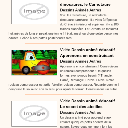
dinosaures, le Carnotaure
Dessins Animés Autres
Voici le Carnotaure, un redoutable
dinosaure carnivore ! Il a vécu à l’époque
du Crétacé inférieur et supérieur, il y a 100
millions d’années. Le Carnotaure mesurait
huit mètres de long et pesait une tonne ! Il était aussi lourd que seize personnes
adultes. Grâce à ses pattes postérieures très...
Vidéo
Dessin animé éducatif
Apprenons en construisant
Dessins Animés Autres
Apprenons en construisant ! Construisons
un rouleau compresseur ! De quelles
formes avons-nous besoin ? Triangle,
Carré, Rectangle, Cercle, Ovale. Notre
rouleau compresseur est prêt ! Voici le rouleau compresseur. Regarde comme il
comprime le sol avec son rouleau pour aplatir le terrain. Construisons un autre...
Vidéo
Dessin animé éducatif
Le secret des abeilles
Dessins Animés Autres
Un dessin animé pour apprendre aux
enfants quelques petits secrets de la
nature. Savez-vous comment font les