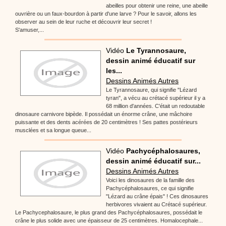
abeilles pour obtenir une reine, une abeille
ouvrière ou un faux-bourdon à partir d'une larve ? Pour le savoir, allons les
observer au sein de leur ruche et découvrir leur secret !
S'amuser,...
Vidéo
Le Tyrannosaure,
dessin animé éducatif sur
les...
Dessins Animés Autres
Le Tyrannosaure, qui signifie "Lézard
tyran", a vécu au crétacé supérieur il y a
68 million d'années. C'était un redoutable
dinosaure carnivore bipède. Il possédait un énorme crâne, une mâchoire
puissante et des dents acérées de 20 centimètres ! Ses pattes postérieurs
musclées et sa longue queue...
Vidéo
Pachycéphalosaures,
dessin animé éducatif sur...
Dessins Animés Autres
Voici les dinosaures de la famille des
Pachycéphalosaures, ce qui signifie
"Lézard au crâne épais" ! Ces dinosaures
herbivores vivaient au Crétacé supérieur.
Le Pachycephalosaure, le plus grand des Pachycéphalosaures, possédait le
crâne le plus solide avec une épaisseur de 25 centimètres. Homalocephale...