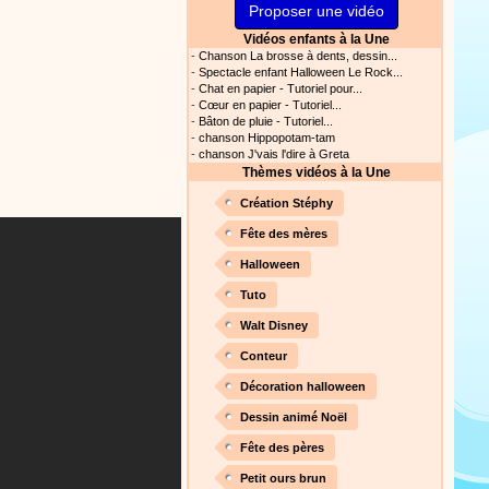
Proposer une vidéo
s astuces pour mieux
oir ! Si vous êtes parents,
Vidéos enfants à la Une
t, c’est un rituel très
-
Chanson La brosse à dents, dessin...
rreur bien entendu. Si vous
-
Spectacle enfant Halloween Le Rock...
-
Chat en papier - Tutoriel pour...
ideront à devenir un meilleur
-
Cœur en papier - Tutoriel...
-
Bâton de pluie - Tutoriel...
Proposer une actualité
-
chanson Hippopotam-tam
-
chanson J'vais l'dire à Greta
Thèmes vidéos à la Une
our les parents, les
s. Atelier de peinture et de
Création Stéphy
Fête des mères
Halloween
Proposer une vidéo
Tuto
rès simplement avec les
Walt Disney
s. Activité manuelle, dessins,
Conteur
Décoration halloween
Dessin animé Noël
Proposer une vidéo
Fête des pères
ation vidéo, un tutoriel
Petit ours brun