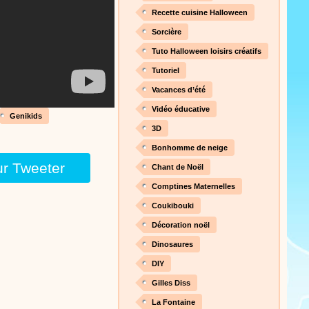
nt cet objet qui amusera les
Recette cuisine Halloween
Sorcière
Tuto Halloween loisirs créatifs
Proposer une vidéo
Tutoriel
 raconte en chanson les
Vacances d’été
Vidéo éducative
Genikids
3D
Bonhomme de neige
Proposer une vidéo
ur Tweeter
Chant de Noël
Comptines Maternelles
Coukibouki
Décoration noël
Dinosaures
Proposer une vidéo
DIY
 profitez de 21 minutes de
Gilles Diss
 pour votre enfant ou pour les
La Fontaine
production 100/100