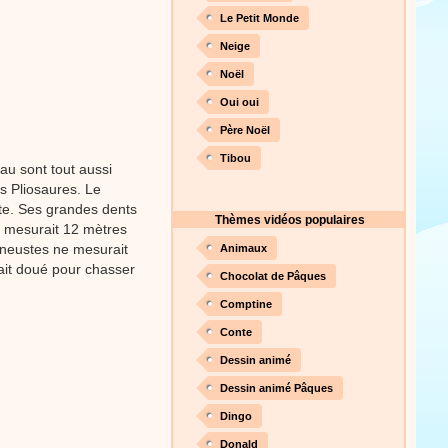
Le Petit Monde
Neige
Proposer une vidéo
Noël
Oui oui
Père Noël
Tibou
au sont tout aussi
es Pliosaures. Le
te. Ses grandes dents
Thèmes vidéos populaires
n mesurait 12 mètres
loneustes ne mesurait
Animaux
tait doué pour chasser
Chocolat de Pâques
Comptine
Conte
Dessin animé
Dessin animé Pâques
Dingo
Donald