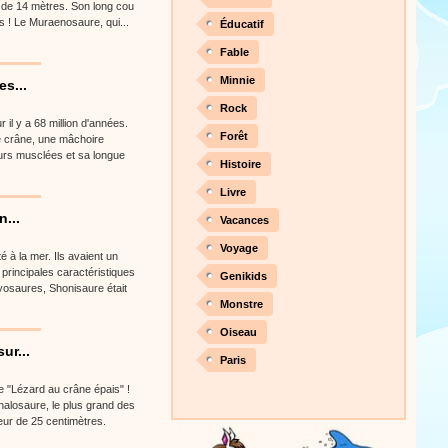
s de 14 mètres. Son long cou
res ! Le Muraenosaure, qui...
Éducatif
Fable
Minnie
s...
Rock
 il y a 68 million d'années.
Forêt
me crâne, une mâchoire
eurs musclées et sa longue
Histoire
Livre
...
Vacances
Voyage
 à la mer. Ils avaient un
s principales caractéristiques
Genikids
hyosaures, Shonisaure était
Monstre
Oiseau
ur...
Paris
ie "Lézard au crâne épais" !
alosaure, le plus grand des
eur de 25 centimètres.