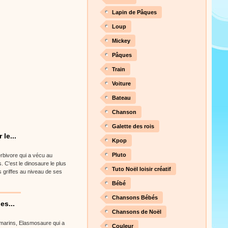
Lapin de Pâques
Loup
Mickey
Pâques
Train
Voiture
Bateau
Chanson
Galette des rois
le...
Kpop
Pluto
erbivore qui a vécu au
s. C'est le dinosaure le plus
Tuto Noël loisir créatif
s griffes au niveau de ses
Bébé
Chansons Bébés
es...
Chansons de Noël
s marins, Elasmosaure qui a
Couleur