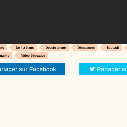
réalisé par un animateur périscolaire et extrascolaire pour fabriquer facileme
enfants.
:
phyprod
chanson Hippopotam-tam
Chansons enfants
Clip d'animation en Stop Motion (image par image) qui
aventures d'un p'tit Hippopotame !
ans
De 4 à 9 ans
Dessin animé
Dinosaures
Éducatif
 marins
Vidéo éducative
rtager sur Facebook
Partager s
:
phyprod
chanson J'vais l'dire à Greta
Chansons
Chanson pour la planète
:
phyprod
Chansons de Noël, 21 minutes de dessins animés
Dessins animés traditionnels
Des chansons de Noël, des contes de Noël,
productions de Noël sans interruption de pub. un petit moment de tranquillité
parents !!! De la première note de musique au dernier coup de crayon, une 