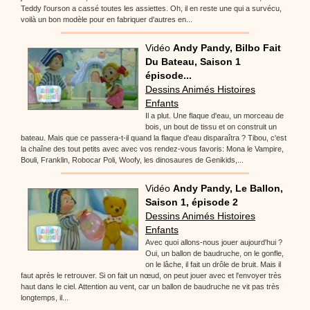
Teddy l'ourson a cassé toutes les assiettes. Oh, il en reste une qui a survécu,
voilà un bon modèle pour en fabriquer d'autres en...
Vidéo
Andy Pandy, Bilbo Fait
Du Bateau, Saison 1
épisode...
Dessins Animés Histoires
Enfants
Il a plut. Une flaque d'eau, un morceau de
bois, un bout de tissu et on construit un
bateau. Mais que ce passera-t-il quand la flaque d'eau disparaîtra ? Tibou, c'est
la chaîne des tout petits avec avec vos rendez-vous favoris: Mona le Vampire,
Bouli, Franklin, Robocar Poli, Woofy, les dinosaures de Genikids,...
Vidéo
Andy Pandy, Le Ballon,
Saison 1, épisode 2
Dessins Animés Histoires
Enfants
Avec quoi allons-nous jouer aujourd'hui ?
Oui, un ballon de baudruche, on le gonfle,
on le lâche, il fait un drôle de bruit. Mais il
faut après le retrouver. Si on fait un nœud, on peut jouer avec et l'envoyer très
haut dans le ciel. Attention au vent, car un ballon de baudruche ne vit pas très
longtemps, il...