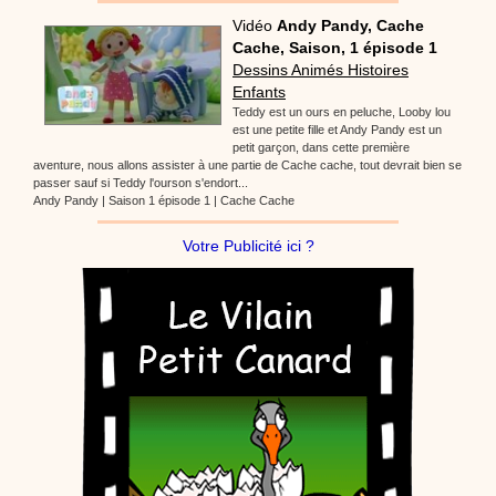
Vidéo
Andy Pandy, Cache
Cache, Saison, 1 épisode 1
Dessins Animés Histoires
Enfants
Teddy est un ours en peluche, Looby lou
est une petite fille et Andy Pandy est un
petit garçon, dans cette première
aventure, nous allons assister à une partie de Cache cache, tout devrait bien se
passer sauf si Teddy l'ourson s'endort...
Andy Pandy | Saison 1 épisode 1 | Cache Cache
Votre Publicité ici ?