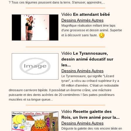
? Tous ces légumes poussent dans la terre. S'amuser, apprendre,...
Vidéo
En attendant bébé
Dessins Animés Autres
Magnifique réalisation mêlant time laps
d'une grossesse et dessin animé. Superbe
et à découvrir sans faute.
Vidéo
Le Tyrannosaure,
dessin animé éducatif sur
les...
Dessins Animés Autres
Le Tyrannosaure, qui signifie "Lézard
tyran", a vécu au crétacé supérieur il y a
68 million d'années. C'était un redoutable
dinosaure carnivore bipède. Il possédait un énorme crâne, une mâchoire
puissante et des dents acérées de 20 centimètres ! Ses pattes postérieurs
musclées et sa longue queue...
Vidéo
Recette galette des
Rois, un livre animé pour la...
Dessins Animés Autres
Déguste la galette des rois encore tiède en