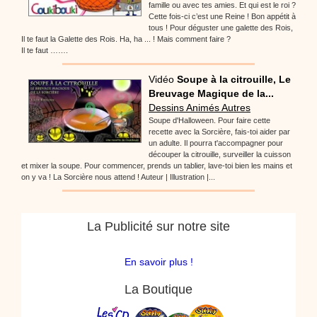
famille ou avec tes amies. Et qui est le roi ?
Cette fois-ci c’est une Reine ! Bon appétit à
tous ! Pour déguster une galette des Rois,
Il te faut la Galette des Rois. Ha, ha ... ! Mais comment faire ?
Il te faut …….
Vidéo
Soupe à la citrouille, Le
Breuvage Magique de la...
Dessins Animés Autres
Soupe d'Halloween. Pour faire cette
recette avec la Sorcière, fais-toi aider par
un adulte. Il pourra t'accompagner pour
découper la citrouille, surveiller la cuisson
et mixer la soupe. Pour commencer, prends un tablier, lave-toi bien les mains et
on y va ! La Sorcière nous attend ! Auteur | Illustration |...
La Publicité sur notre site
En savoir plus !
La Boutique