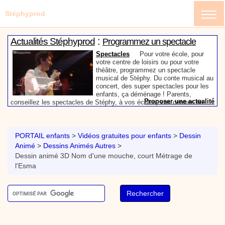
Stéphyprod
:
Actualités Stéphyprod
Programmez un spectacle
enfant de Stéphy
Spectacles
Pour votre école, pour
votre centre de loisirs ou pour votre
théâtre, programmez un spectacle
musical de Stéphy. Du conte musical au
concert, des super spectacles pour les
enfants, ça déménage ! Parents,
Proposer une actualité
conseillez les spectacles de Stéphy, à vos écoles, vos centres de
:
loisirs ou à votre mairie. Informez-les de la richesse de contenu du
Actualités Stéphyprod
Un conteur pour l’anniversaire
site www.stephyprod.com.
de votre enfant
Anniversaire pour enfants
Un
conteur vient chez vous pour raconter
PORTAIL enfants
>
Vidéos gratuites pour enfants
>
Dessin
les plus belles histoires à vos enfants,
Animé
>
Dessins Animés Autres
>
pour les fêtes d’anniversaires, ou pour
Dessin animé 3D Nom d'une mouche, court Métrage de
toute autre animation. Laissez-vous
emporter par la magie des contes, des
l'Esma
Proposer une actualité
expressions et des mots pour un voyage dans l’imaginaire en
:
compagnie de Stéphy.
Vidéos Stéphyprod
Chanson La brosse à dents,
dessin animé musical
Dessins animés créations
Pour ne pas oublier de
se brosser les dents après le repas, voici une
animation pour les jeunes enfants de la célèbre
chanson de Stéphy, La Brosse à dents.
On y