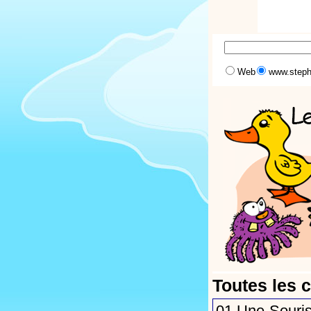
Web
www.step
Toutes les 
01
Une Souris