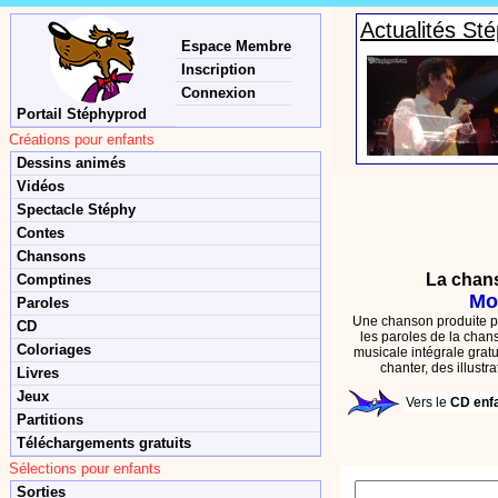
Actualités St
Espace Membre
Inscription
Connexion
Portail Stéphyprod
Créations pour enfants
Dessins animés
Vidéos
Spectacle Stéphy
Contes
Chansons
La chan
Comptines
Mo
Paroles
Une chanson produite pa
CD
les paroles de la chans
Coloriages
musicale intégrale gratu
chanter,
des illustr
Livres
Jeux
Vers le
CD enf
Partitions
Téléchargements gratuits
Sélections pour enfants
Sorties