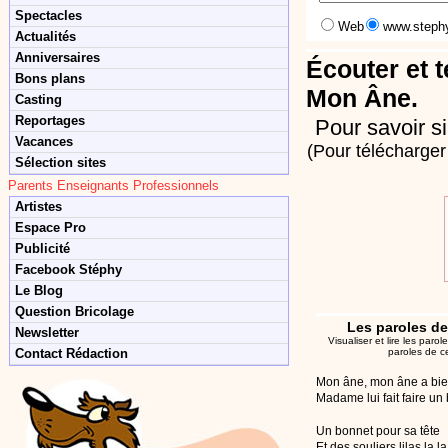
Spectacles
Web
www.steph
Actualités
Anniversaires
Écouter et t
Bons plans
Mon Âne.
Casting
Reportages
Pour savoir si
Vacances
(Pour télécharger 
Sélection sites
Parents Enseignants Professionnels
Artistes
Espace Pro
Publicité
Facebook Stéphy
Le Blog
Question Bricolage
Les paroles de
Newsletter
Visualiser et lire les par
Contact Rédaction
paroles de c
Mon âne, mon âne a bien
Madame lui fait faire un
Un bonnet pour sa tête
Et des souliers lilas la la