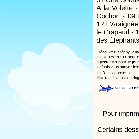
A la Volette
-
Cochon
- 09
12
L'Araignée
le Crapaud
- 
des Éléphant
Découvrez Stéphy,
cha
musiques et CD pour en
spectacles pour le jeu
enfants vous pouvez tél
mp3, les paroles de la
illustrations, des colori
Vers le
CD en
Pour imprime
Certains dessi