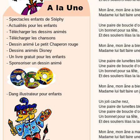
Mon âne, mon âne a bien
Madame lui fait faire une
-
Spectacles enfants de Stéphy
-
Actualités pour les enfants
Une paire de boucle d’or
Un bonnet pour sa tête,
-
Télécharger les dessins animés
Et des souliers lilas la la
-
Télécharger les chansons
-
Dessin animé Le petit Chaperon rouge
Mon âne, mon âne a bie
-
Dessins animés Disney
Madame lui fait faire un
-
Un livre gratuit pour les enfants
Une paire de lunettes b
-
Sponsoriser un dessin animé
Une paire de boucle d’or
Un bonnet pour sa tête,
Et des souliers lilas la la
Mon âne, mon âne a bie
Madame lui fait faire un 
Dang illustrateur pour enfants
-
Un joli cache nez,
Une paire de lunettes b
Une paire de boucle d’or
Un bonnet pour sa tête,
Et des souliers lilas la la
Mon âne, mon âne a mal
Madame lui fait faire un