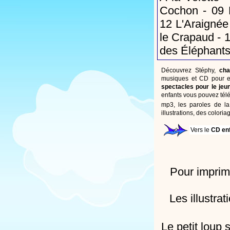
Cochon
- 09
12
L'Araignée
le Crapaud
- 
des Éléphant
Découvrez Stéphy,
cha
musiques et CD pour en
spectacles pour le jeu
enfants vous pouvez tél
mp3, les paroles de la
illustrations, des colori
Vers le
CD en
Pour imprime
Les illustra
Le petit loup 