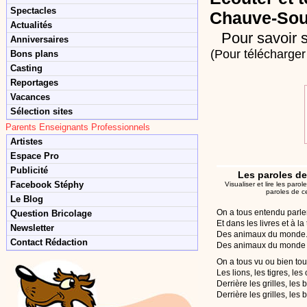
Spectacles
Chauve-Sou
Actualités
Pour savoir s
Anniversaires
(Pour télécharger 
Bons plans
Casting
Reportages
Vacances
Sélection sites
Parents Enseignants Professionnels
Artistes
Espace Pro
Publicité
Les paroles de
Facebook Stéphy
Visualiser et lire les par
paroles de c
Le Blog
On a tous entendu parle
Question Bricolage
Et dans les livres et à la 
Newsletter
Des animaux du monde.
Contact Rédaction
Des animaux du monde e
On a tous vu ou bien to
Les lions, les tigres, le
Derrière les grilles, les b
Derrière les grilles, les 