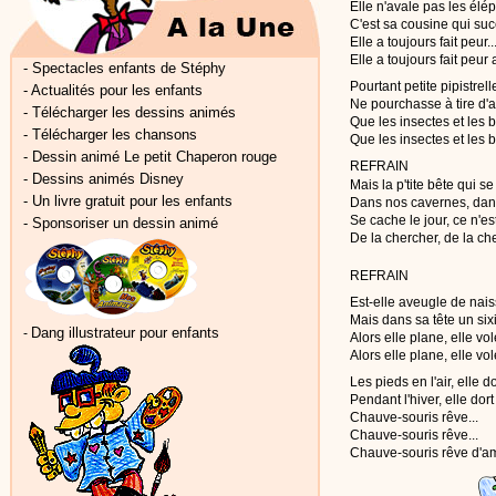
Elle n'avale pas les élé
C'est sa cousine qui suc
Elle a toujours fait peur..
Elle a toujours fait peur
-
Spectacles enfants de Stéphy
Pourtant petite pipistrell
-
Actualités pour les enfants
Ne pourchasse à tire d'a
-
Télécharger les dessins animés
Que les insectes et les b
-
Télécharger les chansons
Que les insectes et les 
-
Dessin animé Le petit Chaperon rouge
REFRAIN
-
Dessins animés Disney
Mais la p'tite bête qui s
-
Un livre gratuit pour les enfants
Dans nos cavernes, dans
Se cache le jour, ce n'es
-
Sponsoriser un dessin animé
De la chercher, de la che
REFRAIN
Est-elle aveugle de nai
Mais dans sa tête un si
Dang illustrateur pour enfants
-
Alors elle plane, elle vole
Alors elle plane, elle vol
Les pieds en l'air, elle do
Pendant l'hiver, elle dort
Chauve-souris rêve...
Chauve-souris rêve...
Chauve-souris rêve d'am