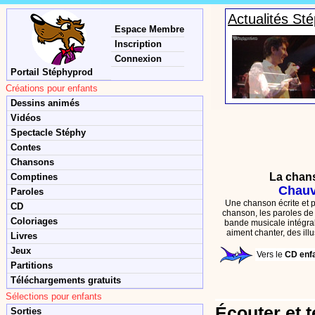
Actualités St
Espace Membre
Inscription
Connexion
Portail Stéphyprod
Créations pour enfants
Dessins animés
Vidéos
Spectacle Stéphy
Contes
Chansons
La chan
Comptines
Chauv
Paroles
Une chanson écrite et p
CD
chanson, les paroles de 
Coloriages
bande musicale intégral
aiment chanter,
des ill
Livres
Jeux
Vers le
CD enf
Partitions
Téléchargements gratuits
Sélections pour enfants
Écouter et t
Sorties