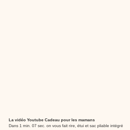
dessins animés
Dessins animés traditionnels
Des chansons de
Noël, des contes de Noël, profitez de 21 minutes de
productions de Noël sans interruption de pub. un petit
moment de tranquillité pour votre enfant ou pour les
parents !!! De la première note de musique au dernier
coup de crayon, une production 100/100 stéphyprod.
Proposer une vidéo
La vidéo Youtube Cadeau pour les mamans
Dans 1 min. 07 sec. on vous fait rire, étui et sac pliable intégré