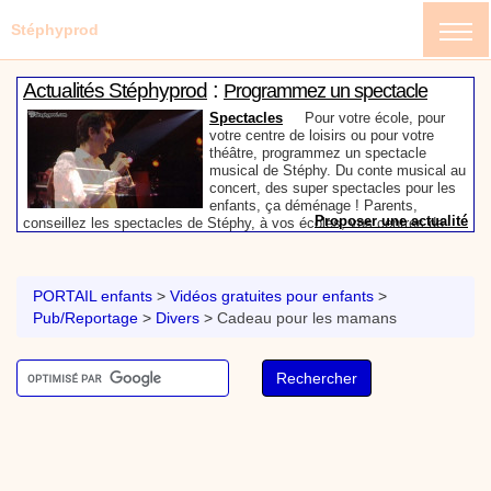
Stéphyprod
:
Actualités Stéphyprod
Programmez un spectacle
enfant de Stéphy
Spectacles
Pour votre école, pour
votre centre de loisirs ou pour votre
théâtre, programmez un spectacle
musical de Stéphy. Du conte musical au
concert, des super spectacles pour les
enfants, ça déménage ! Parents,
Proposer une actualité
conseillez les spectacles de Stéphy, à vos écoles, vos centres de
:
loisirs ou à votre mairie. Informez-les de la richesse de contenu du
Actualités Stéphyprod
Un conteur pour l’anniversaire
site www.stephyprod.com.
de votre enfant
Anniversaire pour enfants
Un
conteur vient chez vous pour raconter
PORTAIL enfants
>
Vidéos gratuites pour enfants
>
les plus belles histoires à vos enfants,
Pub/Reportage
>
Divers
>
Cadeau pour les mamans
pour les fêtes d’anniversaires, ou pour
toute autre animation. Laissez-vous
emporter par la magie des contes, des
Proposer une actualité
expressions et des mots pour un voyage dans l’imaginaire en
:
compagnie de Stéphy.
Vidéos Stéphyprod
Chanson La brosse à dents,
dessin animé musical
Dessins animés créations
Pour ne pas oublier de
se brosser les dents après le repas, voici une
animation pour les jeunes enfants de la célèbre
chanson de Stéphy, La Brosse à dents.
On y