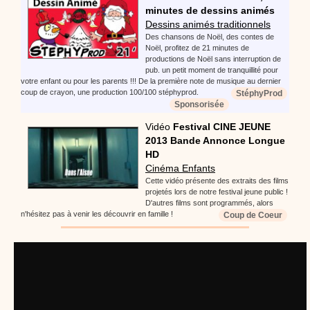
Proposer une vidéo
minutes de dessins animés
:
Vidéos Stéphyprod
Bâton de pluie - Tutoriel destiné
Dessins animés traditionnels
aux enfants
Loisirs créatifs
Le bâton de pluie est un
Des chansons de Noël, des contes de
instrument de musique ! Une Animation vidéo, un
Noël, profitez de 21 minutes de
tutoriel réalisé par un animateur périscolaire et
productions de Noël sans interruption de
extrascolaire pour fabriquer facilement cet objet qui
pub. un petit moment de tranquillité pour
amusera les enfants.
votre enfant ou pour les parents !!! De la première note de musique au dernier
coup de crayon, une production 100/100 stéphyprod.
StéphyProd
Proposer une vidéo
Sponsorisée
:
Vidéos Stéphyprod
chanson Hippopotam-tam
Vidéo
Festival CINE JEUNE
Chansons enfants
Clip d'animation en Stop
2013 Bande Annonce Longue
Motion (image par image) qui raconte en chanson les
HD
aventures d'un p'tit Hippopotame !
Cinéma Enfants
Cette vidéo présente des extraits des films
projetés lors de notre festival jeune public !
Proposer une vidéo
D'autres films sont programmés, alors
:
Vidéos Stéphyprod
chanson J'vais l'dire à Greta
n'hésitez pas à venir les découvrir en famille !
Coup de Coeur
Chansons
Chanson pour la planète
Proposer une vidéo
:
Vidéos Stéphyprod
Chansons de Noël, 21 minutes de