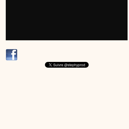
dessins animés
Dessins animés traditionnels
Des chansons de
Noël, des contes de Noël, profitez de 21 minutes de
productions de Noël sans interruption de pub. un petit
moment de tranquillité pour votre enfant ou pour les
parents !!! De la première note de musique au dernier
coup de crayon, une production 100/100 stéphyprod.
Proposer une vidéo