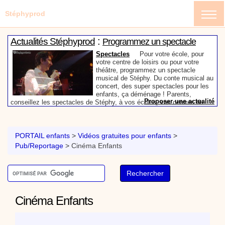
Stéphyprod
:
Actualités Stéphyprod
Programmez un spectacle
enfant de Stéphy
Spectacles
Pour votre école, pour
votre centre de loisirs ou pour votre
théâtre, programmez un spectacle
musical de Stéphy. Du conte musical au
concert, des super spectacles pour les
enfants, ça déménage ! Parents,
Proposer une actualité
conseillez les spectacles de Stéphy, à vos écoles, vos centres de
:
loisirs ou à votre mairie. Informez-les de la richesse de contenu du
Actualités Stéphyprod
Un conteur pour l’anniversaire
site www.stephyprod.com.
de votre enfant
Anniversaire pour enfants
Un
conteur vient chez vous pour raconter
PORTAIL enfants
>
Vidéos gratuites pour enfants
>
les plus belles histoires à vos enfants,
Pub/Reportage
>
Cinéma Enfants
pour les fêtes d’anniversaires, ou pour
toute autre animation. Laissez-vous
emporter par la magie des contes, des
Proposer une actualité
expressions et des mots pour un voyage dans l’imaginaire en
:
compagnie de Stéphy.
Vidéos Stéphyprod
Chanson La brosse à dents,
dessin animé musical
Dessins animés créations
Pour ne pas oublier de
Cinéma Enfants
se brosser les dents après le repas, voici une
animation pour les jeunes enfants de la célèbre
chanson de Stéphy, La Brosse à dents.
On y