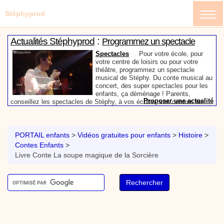
Stéphyprod
:
Actualités Stéphyprod
Programmez un spectacle
enfant de Stéphy
Spectacles
Pour votre école, pour
votre centre de loisirs ou pour votre
théâtre, programmez un spectacle
musical de Stéphy. Du conte musical au
concert, des super spectacles pour les
enfants, ça déménage ! Parents,
Proposer une actualité
conseillez les spectacles de Stéphy, à vos écoles, vos centres de
:
loisirs ou à votre mairie. Informez-les de la richesse de contenu du
Actualités Stéphyprod
Un conteur pour l’anniversaire
site www.stephyprod.com.
de votre enfant
Anniversaire pour enfants
Un
conteur vient chez vous pour raconter
PORTAIL enfants
>
Vidéos gratuites pour enfants
>
Histoire
>
les plus belles histoires à vos enfants,
Contes Enfants
>
pour les fêtes d’anniversaires, ou pour
Livre Conte La soupe magique de la Sorcière
toute autre animation. Laissez-vous
emporter par la magie des contes, des
Proposer une actualité
expressions et des mots pour un voyage dans l’imaginaire en
:
compagnie de Stéphy.
Vidéos Stéphyprod
Chanson La brosse à dents,
dessin animé musical
Dessins animés créations
Pour ne pas oublier de
se brosser les dents après le repas, voici une
animation pour les jeunes enfants de la célèbre
chanson de Stéphy, La Brosse à dents.
On y