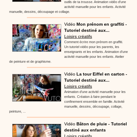
outils de ta trousse. Animation vidéo d'une
activité manuelle pour les enfants. Activité
manuelle, dessins, découpage et collage.
Vidéo
Mon prénom en graffiti -
Tutoriel destiné aux...
Loisirs créatifs
Comment écrire mon prénom en graffiti.
Un tutoriel vidéo pour les parents, les
enseignants et les enfants. Animation d'une
activité manuelle pour les enfants. Atelier
de peinture et de graphisme.
Vidéo
La tour Eiffel en carton -
Tutoriel destiné aux...
Loisirs créatifs
Animation d'une activité manuelle pour les
enfants. Création à faire pendant le
confinement ensemble en famille. Activité
manuelle, dessins, découpage, collage,
peinture, ...
Vidéo
Bâton de pluie - Tutoriel
destiné aux enfants
Loisirs créatifs