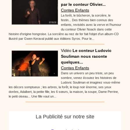
par le conteur Olivier...
Contes Enfants
La forêt, le bûcheron, la sorcière, le
festin... Des thèmes bien connus des
enfants, revisités avec la verve et l'humour
du conteur Olivier Noack dans cette
histoire d'origine hongroise. La sorcière au nez de fer fait l'objet d'un album-CD
illustré par Gwen Keraval publié aux éditions Syros. Pour le...
Vidéo
Le conteur Ludovic
Souliman nous raconte
quelques...
Contes Enfants
Dans un univers un peu triste, un peu
sombre, venez écoutez les histoires de
Ludovic Souliman et imaginez vous-même
les décors somptueux ; les arbres, la forêt, le loup noir énorme, ses yeux
dorées, Adalbert, la petite fille, les 6 sœurs, la maison, la soupe, Dame Perrine,
le petit oiseau... Une fille vaut un...
La Publicité sur notre site