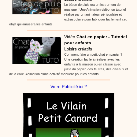
Le bâton de pluie est un instrument de
musique ! Une Animation vidéo, un tutoriel
réalisé par un animateur périscolaire et
extrascolaire pour fabriquer facilement cet
objet qui amusera les enfants.
Vidéo
Chat en papier - Tutoriel
pour enfants
Loisirs créatifs
Comment faire un petit chat en papier ?
Une création facile à réaliser avec les
enfants à la maison ou en classe avec
juste du papier, des feutres, des ciseaux et
de la colle. Animation d'une activité manuelle pour les enfants.
Votre Publicité ici ?