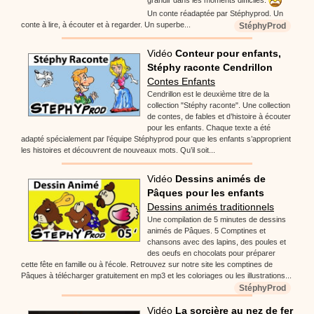
Un conte réadaptée par Stéphyprod. Un
conte à lire, à écouter et à regarder. Un superbe...
StéphyProd
Vidéo
Conteur pour enfants,
Stéphy raconte Cendrillon
Contes Enfants
Cendrillon est le deuxième titre de la
collection "Stéphy raconte". Une collection
de contes, de fables et d’histoire à écouter
pour les enfants. Chaque texte a été
adapté spécialement par l’équipe Stéphyprod pour que les enfants s’approprient
les histoires et découvrent de nouveaux mots. Qu’il soit...
Vidéo
Dessins animés de
Pâques pour les enfants
Dessins animés traditionnels
Une compilation de 5 minutes de dessins
animés de Pâques. 5 Comptines et
chansons avec des lapins, des poules et
des oeufs en chocolats pour préparer
cette fête en famille ou à l'école. Retrouvez sur notre site les comptines de
Pâques à télécharger gratuitement en mp3 et les coloriages ou les illustrations...
StéphyProd
Vidéo
La sorcière au nez de fer