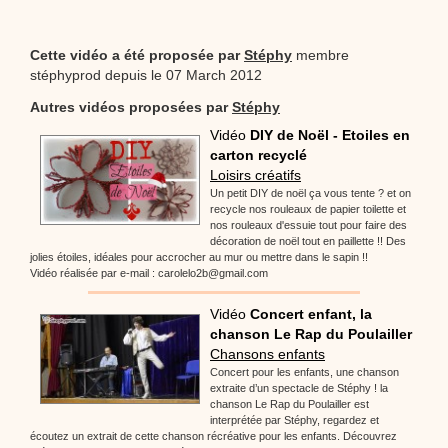
Cette vidéo a été proposée par
Stéphy
membre
stéphyprod depuis le 07 March 2012
Autres vidéos proposées par
Stéphy
Vidéo
DIY de Noël - Etoiles en
carton recyclé
Loisirs créatifs
Un petit DIY de noël ça vous tente ? et on
recycle nos rouleaux de papier toilette et
nos rouleaux d'essuie tout pour faire des
décoration de noël tout en paillette !! Des
jolies étoiles, idéales pour accrocher au mur ou mettre dans le sapin !!
Vidéo réalisée par e-mail : carolelo2b@gmail.com
Vidéo
Concert enfant, la
chanson Le Rap du Poulailler
Chansons enfants
Concert pour les enfants, une chanson
extraite d’un spectacle de Stéphy ! la
chanson Le Rap du Poulailler est
interprétée par Stéphy, regardez et
écoutez un extrait de cette chanson récréative pour les enfants. Découvrez