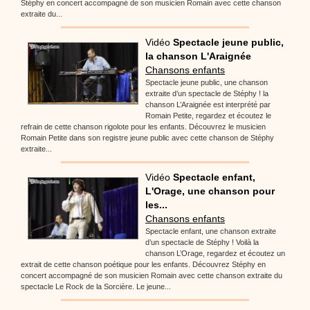
Stéphy en concert accompagné de son musicien Romain avec cette chanson
extraite du...
Vidéo
Spectacle jeune public,
la chanson L'Araignée
Chansons enfants
Spectacle jeune public, une chanson
extraite d’un spectacle de Stéphy ! la
chanson L’Araignée est interprété par
Romain Petite, regardez et écoutez le
refrain de cette chanson rigolote pour les enfants. Découvrez le musicien
Romain Petite dans son registre jeune public avec cette chanson de Stéphy
extraite...
Vidéo
Spectacle enfant,
L'Orage, une chanson pour
les...
Chansons enfants
Spectacle enfant, une chanson extraite
d’un spectacle de Stéphy ! Voilà la
chanson L’Orage, regardez et écoutez un
extrait de cette chanson poétique pour les enfants. Découvrez Stéphy en
concert accompagné de son musicien Romain avec cette chanson extraite du
spectacle Le Rock de la Sorcière. Le jeune...