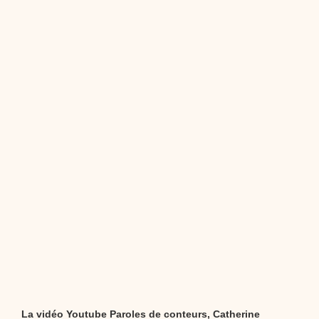
dessins animés
Dessins animés traditionnels
Des chansons de
Noël, des contes de Noël, profitez de 21 minutes de
productions de Noël sans interruption de pub. un petit
moment de tranquillité pour votre enfant ou pour les
parents !!! De la première note de musique au dernier
coup de crayon, une production 100/100 stéphyprod.
Proposer une vidéo
La vidéo Youtube Paroles de conteurs, Catherine