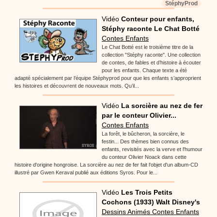
StéphyProd
Vidéo
Conteur pour enfants,
Stéphy raconte Le Chat Botté
Contes Enfants
Le Chat Botté est le troisième titre de la
collection "Stéphy raconte". Une collection
de contes, de fables et d’histoire à écouter
pour les enfants. Chaque texte a été
adapté spécialement par l’équipe Stéphyprod pour que les enfants s’approprient
les histoires et découvrent de nouveaux mots. Qu’il...
Vidéo
La sorcière au nez de fer
par le conteur Olivier...
Contes Enfants
La forêt, le bûcheron, la sorcière, le
festin... Des thèmes bien connus des
enfants, revisités avec la verve et l'humour
du conteur Olivier Noack dans cette
histoire d'origine hongroise. La sorcière au nez de fer fait l'objet d'un album-CD
illustré par Gwen Keraval publié aux éditions Syros. Pour le...
Vidéo
Les Trois Petits
Cochons (1933) Walt Disney's
Dessins Animés Contes Enfants