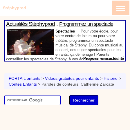
Stéphyprod
:
Actualités Stéphyprod
Programmez un spectacle
enfant de Stéphy
Spectacles
Pour votre école, pour
votre centre de loisirs ou pour votre
théâtre, programmez un spectacle
musical de Stéphy. Du conte musical au
concert, des super spectacles pour les
enfants, ça déménage ! Parents,
Proposer une actualité
conseillez les spectacles de Stéphy, à vos écoles, vos centres de
:
loisirs ou à votre mairie. Informez-les de la richesse de contenu du
Actualités Stéphyprod
Un conteur pour l’anniversaire
site www.stephyprod.com.
de votre enfant
Anniversaire pour enfants
Un
conteur vient chez vous pour raconter
PORTAIL enfants
>
Vidéos gratuites pour enfants
>
Histoire
>
les plus belles histoires à vos enfants,
Contes Enfants
>
Paroles de conteurs, Catherine Zarcate
pour les fêtes d’anniversaires, ou pour
toute autre animation. Laissez-vous
emporter par la magie des contes, des
Proposer une actualité
expressions et des mots pour un voyage dans l’imaginaire en
:
compagnie de Stéphy.
Vidéos Stéphyprod
Chanson La brosse à dents,
dessin animé musical
Dessins animés créations
Pour ne pas oublier de
se brosser les dents après le repas, voici une
animation pour les jeunes enfants de la célèbre
chanson de Stéphy, La Brosse à dents.
On y