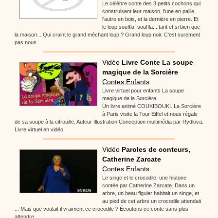
Le célèbre conte des 3 petits cochons qui
construisent leur maison, l'une en paille,
l'autre en bois, et la dernière en pierre. Et
le loup souffla, souffla... tant et si bien que
la maison... Qui craint le grand méchant loup ? Grand loup noir. C'est surement
pas nous.
Vidéo
Livre Conte La soupe
magique de la Sorcière
Contes Enfants
Livre virtuel pour enfants La soupe
magique de la Sorcière
Un livre animé COUKIBOUKI. La Sorcière
à Paris visite la Tour Eiffel et nous régale
de sa soupe à la citrouille. Auteur Illustration Conception multimédia par Rydlova.
Livre virtuel en vidéo.
Vidéo
Paroles de conteurs,
Catherine Zarcate
Contes Enfants
Le singe et le crocodile, une histoire
contée par Catherine Zarcate. Dans un
arbre, un beau figuier habitait un singe, et
au pied de cet arbre un crocodile attendait
... Mais que voulait il vraiment ce crocodile ? Écoutons ce conte sans plus
attendre.