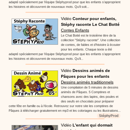
adapté spécialement par l’équipe Stéphyprod pour que les enfants s’approprient
les histoires et découvrent de nouveaux mots. Qu’il soit...
Vidéo
Conteur pour enfants,
Stéphy raconte Le Chat Botté
Contes Enfants
Le Chat Botté est le troisième titre de la
collection "Stéphy raconte". Une collection
de contes, de fables et d’histoire à écouter
pour les enfants. Chaque texte a été
adapté spécialement par l’équipe Stéphyprod pour que les enfants s’approprient
les histoires et découvrent de nouveaux mots. Qu’il...
Vidéo
Dessins animés de
Pâques pour les enfants
Dessins animés traditionnels
Une compilation de 5 minutes de dessins
animés de Pâques. 5 Comptines et
chansons avec des lapins, des poules et
des oeufs en chocolats pour préparer
cette fête en famille ou à l'école. Retrouvez sur notre site les comptines de
Pâques à télécharger gratuitement en mp3 et les coloriages ou les illustrations...
StéphyProd
Vidéo
L'enfant qui dormait