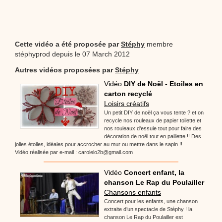
Cette vidéo a été proposée par
Stéphy
membre
stéphyprod depuis le 07 March 2012
Autres vidéos proposées par
Stéphy
Vidéo
DIY de Noël - Etoiles en
carton recyclé
Loisirs créatifs
Un petit DIY de noël ça vous tente ? et on
recycle nos rouleaux de papier toilette et
nos rouleaux d'essuie tout pour faire des
décoration de noël tout en paillette !! Des
jolies étoiles, idéales pour accrocher au mur ou mettre dans le sapin !!
Vidéo réalisée par e-mail : carolelo2b@gmail.com
Vidéo
Concert enfant, la
chanson Le Rap du Poulailler
Chansons enfants
Concert pour les enfants, une chanson
extraite d’un spectacle de Stéphy ! la
chanson Le Rap du Poulailler est