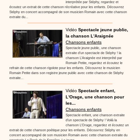
interprétée par Stéphy, regardez et
écoutez un extrait de cette chanson récréative pour les enfants. Découvrez
Stéphy en concert accompagné de son musicien Romain avec cette chanson
extraite du...
Vidéo
Spectacle jeune public,
la chanson L'Araignée
Chansons enfants
Spectacle jeune public, une chanson
extraite d’un spectacle de Stéphy ! la
chanson L’Araignée est interprété par
Romain Petite, regardez et écoutez le
refrain de cette chanson rigolote pour les enfants. Découvrez le musicien
Romain Petite dans son registre jeune public avec cette chanson de Stéphy
extraite...
Vidéo
Spectacle enfant,
L'Orage, une chanson pour
les...
Chansons enfants
Spectacle enfant, une chanson extraite
d’un spectacle de Stéphy ! Voilà la
chanson L’Orage, regardez et écoutez un
extrait de cette chanson poétique pour les enfants. Découvrez Stéphy en
concert accompagné de son musicien Romain avec cette chanson extraite du
spectacle Le Rock de la Sorcière. Le jeune...