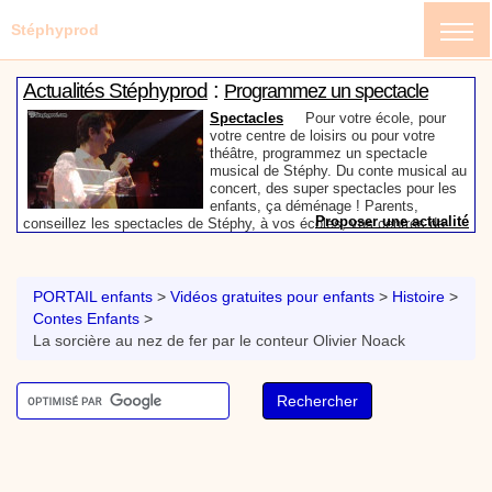
Stéphyprod
:
Actualités Stéphyprod
Programmez un spectacle
enfant de Stéphy
Spectacles
Pour votre école, pour
votre centre de loisirs ou pour votre
théâtre, programmez un spectacle
musical de Stéphy. Du conte musical au
concert, des super spectacles pour les
enfants, ça déménage ! Parents,
Proposer une actualité
conseillez les spectacles de Stéphy, à vos écoles, vos centres de
:
loisirs ou à votre mairie. Informez-les de la richesse de contenu du
Actualités Stéphyprod
Un conteur pour l’anniversaire
site www.stephyprod.com.
de votre enfant
Anniversaire pour enfants
Un
conteur vient chez vous pour raconter
PORTAIL enfants
>
Vidéos gratuites pour enfants
>
Histoire
>
les plus belles histoires à vos enfants,
Contes Enfants
>
pour les fêtes d’anniversaires, ou pour
La sorcière au nez de fer par le conteur Olivier Noack
toute autre animation. Laissez-vous
emporter par la magie des contes, des
Proposer une actualité
expressions et des mots pour un voyage dans l’imaginaire en
:
compagnie de Stéphy.
Vidéos Stéphyprod
Chanson La brosse à dents,
dessin animé musical
Dessins animés créations
Pour ne pas oublier de
se brosser les dents après le repas, voici une
animation pour les jeunes enfants de la célèbre
chanson de Stéphy, La Brosse à dents.
On y