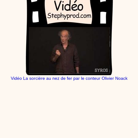
Vidéo La sorcière au nez de fer par le conteur Olivier Noack