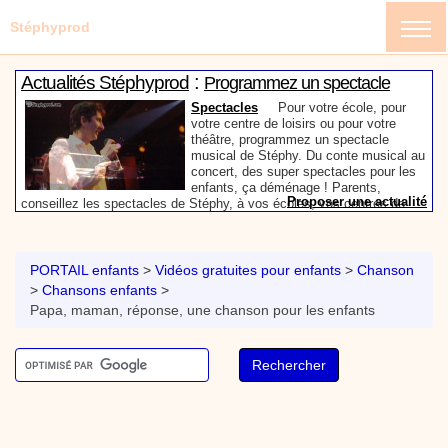
Stéphyprod
:
Actualités Stéphyprod
Programmez un spectacle
enfant de Stéphy
Spectacles
Pour votre école, pour
votre centre de loisirs ou pour votre
théâtre, programmez un spectacle
musical de Stéphy. Du conte musical au
concert, des super spectacles pour les
enfants, ça déménage ! Parents,
Proposer une actualité
conseillez les spectacles de Stéphy, à vos écoles, vos centres de
:
loisirs ou à votre mairie. Informez-les de la richesse de contenu du
Actualités Stéphyprod
Un conteur pour l’anniversaire
site www.stephyprod.com.
de votre enfant
Anniversaire pour enfants
Un
conteur vient chez vous pour raconter
PORTAIL enfants
>
Vidéos gratuites pour enfants
>
Chanson
les plus belles histoires à vos enfants,
>
Chansons enfants
>
pour les fêtes d’anniversaires, ou pour
Papa, maman, réponse, une chanson pour les enfants
toute autre animation. Laissez-vous
emporter par la magie des contes, des
Proposer une actualité
expressions et des mots pour un voyage dans l’imaginaire en
:
compagnie de Stéphy.
Vidéos Stéphyprod
Chanson La brosse à dents,
dessin animé musical
Dessins animés créations
Pour ne pas oublier de
se brosser les dents après le repas, voici une
animation pour les jeunes enfants de la célèbre
chanson de Stéphy, La Brosse à dents.
On y