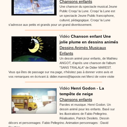
Chansons enfants
Une chanson du spectacle musical Jeune
Public Croqu' la Lune. Croqu' la Lune est
un spectacle Jeune Public francophone,
culturel, pédagogique. Croqu' la Lune
s'adresse aux petits et grands pour un grand divertissement.
Vidéo
Chanson enfant Une
jolie plume en dessins animés
Dessins Animés Musicaux
Enfants
Un dessin animé pour enfants, de Mathieu
ANGOT, d'après une chanson de l'album
"SANS TRALALA" de Didier MAREST.
Vous qui êtes de passage sur ma page, n'hésitez pas à donner votre avis et
vos remarques en écrivant à: didier.marest@laposte.net Merci de votre visite
Vidéo
Henri Godon - La
tempête de neige
Chansons enfants
Paroles et musique. Henri Godon. Un
dessin animé pour les enfants. Basé sur
les illustrations de Fabio Pellegrino.
Réalisation, Patrick Desilets. Dessin
décors et personnages: Fabio Pellegrino. Animation personnages : David