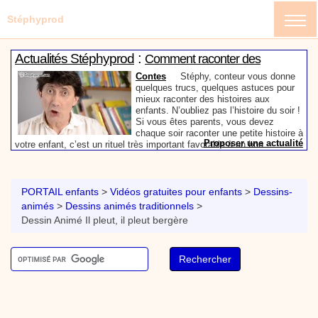
Stéphyprod
:
Actualités Stéphyprod
Comment raconter des
histoires aux enfants
Contes
Stéphy, conteur vous donne
quelques trucs, quelques astuces pour
mieux raconter des histoires aux
enfants. N’oubliez pas l’histoire du soir !
Si vous êtes parents, vous devez
chaque soir raconter une petite histoire à
Proposer une actualité
votre enfant, c’est un rituel très important favorable à un bon
:
sommeil, évitez les histoires d’horreur bien entendu. Si vous êtes
Vidéos Stéphyprod
Mon prénom en graffiti - Tutoriel
bibliothécaire ou enseignant, ces conseils précieux vous aideront à
destiné aux enfants
Loisirs créatifs
Comment écrire mon prénom en
devenir un meilleur conteur devant vos groupes d’enfants.
graffiti. Un tutoriel vidéo pour les parents, les
PORTAIL enfants
>
Vidéos gratuites pour enfants
>
Dessins-
enseignants et les enfants. Animation d'une activité
animés
>
Dessins animés traditionnels
>
manuelle pour les enfants. Atelier de peinture et de
Dessin Animé Il pleut, il pleut bergère
graphisme.
Proposer une vidéo
:
Vidéos Stéphyprod
Cœur en papier - Tutoriel destiné
aux enfants
Loisirs créatifs
Comment faire une carte pop-up
pour la fête des mères très simplement avec les
outils de ta trousse. Animation vidéo d'une activité
manuelle pour les enfants. Activité manuelle,