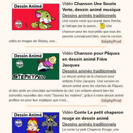
Vidéo
Chanson Une Souris
Verte, dessin animé musique
Dessins animés traditionnels
Une souris verte qui courait dans l'herbe,
je l'attrape par la queue...
Une
chanson pour les tout-petits que tous les
parents connaissent bien, voici la version
vidéo en images de Stéphy, une...
StéphyProd
Vidéo
Chanson pour Pâques
en dessin animé Frère
Jacques
Dessins animés traditionnels
Le dessin animé de la chanson pour
enfants Frère Jacques. Une version en
dessin animé avec les cloches de Pâques
et des œufs en chocolats qui tombent du ciel. Les enfants aiment bien les
sonorités nouvelles des mots "Sonnez les matines", grâce à notre dessin animé
profitez-en pour leur expliquer que c'est...
StéphyProd
Vidéo
Conte Le petit chaperon
rouge en dessin animé
Dessins animés traditionnels
Le conte Le petit Chaperon Rouge, une