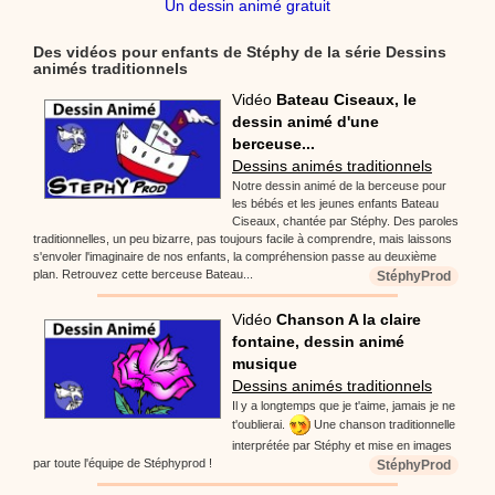
Un dessin animé gratuit
Des vidéos pour enfants de Stéphy de la série Dessins
animés traditionnels
Vidéo
Bateau Ciseaux, le
dessin animé d'une
berceuse...
Dessins animés traditionnels
Notre dessin animé de la berceuse pour
les bébés et les jeunes enfants Bateau
Ciseaux, chantée par Stéphy. Des paroles
traditionnelles, un peu bizarre, pas toujours facile à comprendre, mais laissons
s'envoler l'imaginaire de nos enfants, la compréhension passe au deuxième
plan. Retrouvez cette berceuse Bateau...
StéphyProd
Vidéo
Chanson A la claire
fontaine, dessin animé
musique
Dessins animés traditionnels
Il y a longtemps que je t'aime, jamais je ne
t'oublierai.
Une chanson traditionnelle
interprétée par Stéphy et mise en images
par toute l'équipe de Stéphyprod !
StéphyProd