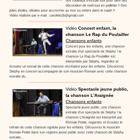
nos rouleaux d'essuie tout pour faire des
décoration de noël tout en paillette !! Des
jolies étoiles, idéales pour accrocher au mur ou mettre dans le sapin !!
Vidéo réalisée par e-mail : carolelo2b@gmail.com
Vidéo
Concert enfant, la
chanson Le Rap du Poulailler
Chansons enfants
Concert pour les enfants, une chanson
extraite d’un spectacle de Stéphy ! la
chanson Le Rap du Poulailler est
interprétée par Stéphy, regardez et
écoutez un extrait de cette chanson récréative pour les enfants. Découvrez
Stéphy en concert accompagné de son musicien Romain avec cette chanson
extraite du...
Vidéo
Spectacle jeune public,
la chanson L'Araignée
Chansons enfants
Spectacle jeune public, une chanson
extraite d’un spectacle de Stéphy ! la
chanson L’Araignée est interprété par
Romain Petite, regardez et écoutez le
refrain de cette chanson rigolote pour les enfants. Découvrez le musicien
Romain Petite dans son registre jeune public avec cette chanson de Stéphy
extraite...