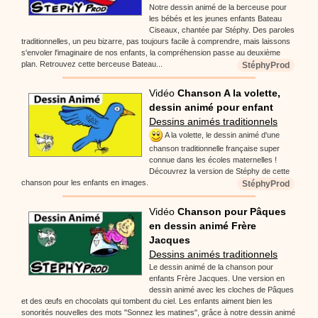
Notre dessin animé de la berceuse pour
les bébés et les jeunes enfants Bateau
Ciseaux, chantée par Stéphy. Des paroles
traditionnelles, un peu bizarre, pas toujours facile à comprendre, mais laissons
s'envoler l'imaginaire de nos enfants, la compréhension passe au deuxième
plan. Retrouvez cette berceuse Bateau...
StéphyProd
Vidéo
Chanson A la volette,
dessin animé pour enfant
Dessins animés traditionnels
A la volette, le dessin animé d'une
chanson traditionnelle française super
connue dans les écoles maternelles !
Découvrez la version de Stéphy de cette
chanson pour les enfants en images.
StéphyProd
Vidéo
Chanson pour Pâques
en dessin animé Frère
Jacques
Dessins animés traditionnels
Le dessin animé de la chanson pour
enfants Frère Jacques. Une version en
dessin animé avec les cloches de Pâques
et des œufs en chocolats qui tombent du ciel. Les enfants aiment bien les
sonorités nouvelles des mots "Sonnez les matines", grâce à notre dessin animé