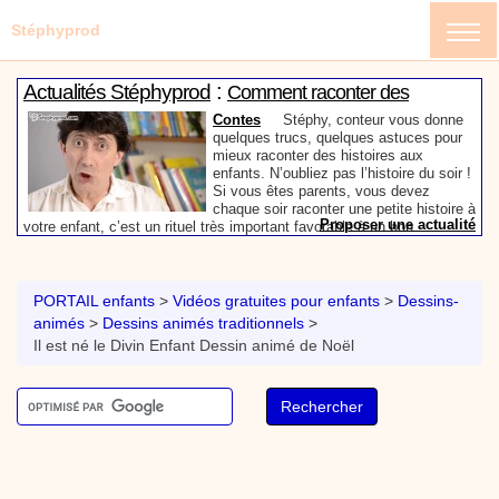
Stéphyprod
:
Actualités Stéphyprod
Comment raconter des
histoires aux enfants
Contes
Stéphy, conteur vous donne
quelques trucs, quelques astuces pour
mieux raconter des histoires aux
enfants. N’oubliez pas l’histoire du soir !
Si vous êtes parents, vous devez
chaque soir raconter une petite histoire à
Proposer une actualité
votre enfant, c’est un rituel très important favorable à un bon
:
sommeil, évitez les histoires d’horreur bien entendu. Si vous êtes
Vidéos Stéphyprod
Mon prénom en graffiti - Tutoriel
bibliothécaire ou enseignant, ces conseils précieux vous aideront à
destiné aux enfants
Loisirs créatifs
Comment écrire mon prénom en
devenir un meilleur conteur devant vos groupes d’enfants.
graffiti. Un tutoriel vidéo pour les parents, les
PORTAIL enfants
>
Vidéos gratuites pour enfants
>
Dessins-
enseignants et les enfants. Animation d'une activité
animés
>
Dessins animés traditionnels
>
manuelle pour les enfants. Atelier de peinture et de
Il est né le Divin Enfant Dessin animé de Noël
graphisme.
Proposer une vidéo
:
Vidéos Stéphyprod
Cœur en papier - Tutoriel destiné
aux enfants
Loisirs créatifs
Comment faire une carte pop-up
pour la fête des mères très simplement avec les
outils de ta trousse. Animation vidéo d'une activité
manuelle pour les enfants. Activité manuelle,