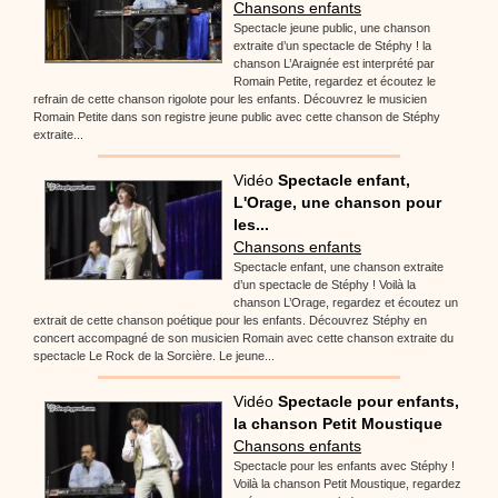
Chansons enfants
Spectacle jeune public, une chanson
extraite d’un spectacle de Stéphy ! la
chanson L’Araignée est interprété par
Romain Petite, regardez et écoutez le
refrain de cette chanson rigolote pour les enfants. Découvrez le musicien
Romain Petite dans son registre jeune public avec cette chanson de Stéphy
extraite...
Vidéo
Spectacle enfant,
L'Orage, une chanson pour
les...
Chansons enfants
Spectacle enfant, une chanson extraite
d’un spectacle de Stéphy ! Voilà la
chanson L’Orage, regardez et écoutez un
extrait de cette chanson poétique pour les enfants. Découvrez Stéphy en
concert accompagné de son musicien Romain avec cette chanson extraite du
spectacle Le Rock de la Sorcière. Le jeune...
Vidéo
Spectacle pour enfants,
la chanson Petit Moustique
Chansons enfants
Spectacle pour les enfants avec Stéphy !
Voilà la chanson Petit Moustique, regardez