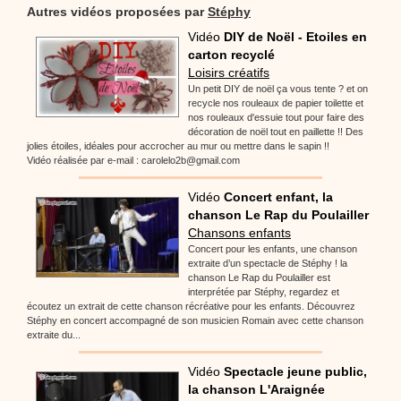
Autres vidéos proposées par
Stéphy
Vidéo
DIY de Noël - Etoiles en
carton recyclé
Loisirs créatifs
Un petit DIY de noël ça vous tente ? et on
recycle nos rouleaux de papier toilette et
nos rouleaux d'essuie tout pour faire des
décoration de noël tout en paillette !! Des
jolies étoiles, idéales pour accrocher au mur ou mettre dans le sapin !!
Vidéo réalisée par e-mail : carolelo2b@gmail.com
Vidéo
Concert enfant, la
chanson Le Rap du Poulailler
Chansons enfants
Concert pour les enfants, une chanson
extraite d’un spectacle de Stéphy ! la
chanson Le Rap du Poulailler est
interprétée par Stéphy, regardez et
écoutez un extrait de cette chanson récréative pour les enfants. Découvrez
Stéphy en concert accompagné de son musicien Romain avec cette chanson
extraite du...
Vidéo
Spectacle jeune public,
la chanson L'Araignée