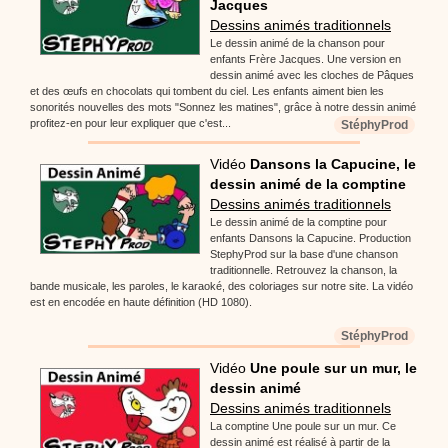
Jacques
Dessins animés traditionnels
Le dessin animé de la chanson pour
enfants Frère Jacques. Une version en
dessin animé avec les cloches de Pâques
et des œufs en chocolats qui tombent du ciel. Les enfants aiment bien les
sonorités nouvelles des mots "Sonnez les matines", grâce à notre dessin animé
profitez-en pour leur expliquer que c'est...
StéphyProd
Vidéo
Dansons la Capucine, le
dessin animé de la comptine
Dessins animés traditionnels
Le dessin animé de la comptine pour
enfants Dansons la Capucine. Production
StephyProd sur la base d'une chanson
traditionnelle. Retrouvez la chanson, la
bande musicale, les paroles, le karaoké, des coloriages sur notre site. La vidéo
est en encodée en haute définition (HD 1080).
StéphyProd
Vidéo
Une poule sur un mur, le
dessin animé
Dessins animés traditionnels
La comptine Une poule sur un mur. Ce
dessin animé est réalisé à partir de la