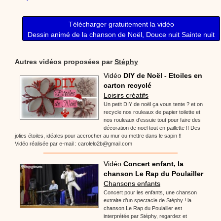
Télécharger gratuitement la vidéo
Dessin animé de la chanson de Noël, Douce nuit Sainte nuit
Autres vidéos proposées par
Stéphy
Vidéo
DIY de Noël - Etoiles en
carton recyclé
Loisirs créatifs
Un petit DIY de noël ça vous tente ? et on
recycle nos rouleaux de papier toilette et
nos rouleaux d'essuie tout pour faire des
décoration de noël tout en paillette !! Des
jolies étoiles, idéales pour accrocher au mur ou mettre dans le sapin !!
Vidéo réalisée par e-mail : carolelo2b@gmail.com
Vidéo
Concert enfant, la
chanson Le Rap du Poulailler
Chansons enfants
Concert pour les enfants, une chanson
extraite d’un spectacle de Stéphy ! la
chanson Le Rap du Poulailler est
interprétée par Stéphy, regardez et