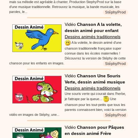
mais sa mélodie est agréable à chanter. Production StephyProd sur la base
d'une musique traditionnelle. Retrouvez la musique, la bande musicale, les
paroles, le...
StéphyProd
Vidéo
Chanson A la volette,
dessin animé pour enfant
Dessins animés traditionnels
A la volette, le dessin animé d'une
chanson traditionnelle française super
connue dans les écoles maternelles !
Découvrez la version de Stéphy de cette
chanson pour les enfants en images.
StéphyProd
Vidéo
Chanson Une Souris
Verte, dessin animé musique
Dessins animés traditionnels
Une souris verte qui courait dans l'herbe,
je l'attrape par la queue...
Une
chanson pour les tout-petits que tous les
parents connaissent bien, voici la version
vidéo en images de Stéphy, une...
StéphyProd
Vidéo
Chanson pour Pâques
en dessin animé Frère