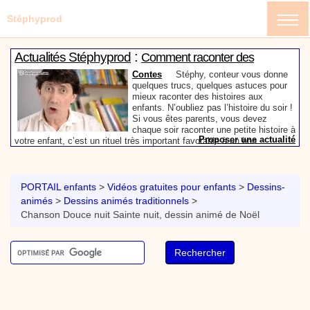
Stéphyprod
:
Actualités Stéphyprod
Comment raconter des
histoires aux enfants
Contes
Stéphy, conteur vous donne
quelques trucs, quelques astuces pour
mieux raconter des histoires aux
enfants. N’oubliez pas l’histoire du soir !
Si vous êtes parents, vous devez
chaque soir raconter une petite histoire à
Proposer une actualité
votre enfant, c’est un rituel très important favorable à un bon
:
sommeil, évitez les histoires d’horreur bien entendu. Si vous êtes
Vidéos Stéphyprod
Mon prénom en graffiti - Tutoriel
bibliothécaire ou enseignant, ces conseils précieux vous aideront à
destiné aux enfants
Loisirs créatifs
Comment écrire mon prénom en
devenir un meilleur conteur devant vos groupes d’enfants.
graffiti. Un tutoriel vidéo pour les parents, les
PORTAIL enfants
>
Vidéos gratuites pour enfants
>
Dessins-
enseignants et les enfants. Animation d'une activité
animés
>
Dessins animés traditionnels
>
manuelle pour les enfants. Atelier de peinture et de
Chanson Douce nuit Sainte nuit, dessin animé de Noël
graphisme.
Proposer une vidéo
:
Vidéos Stéphyprod
Cœur en papier - Tutoriel destiné
aux enfants
Loisirs créatifs
Comment faire une carte pop-up
pour la fête des mères très simplement avec les
outils de ta trousse. Animation vidéo d'une activité
manuelle pour les enfants. Activité manuelle,