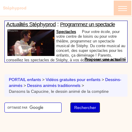
Stéphyprod
:
Actualités Stéphyprod
Programmez un spectacle
enfant de Stéphy
Spectacles
Pour votre école, pour
votre centre de loisirs ou pour votre
théâtre, programmez un spectacle
musical de Stéphy. Du conte musical au
concert, des super spectacles pour les
enfants, ça déménage ! Parents,
Proposer une actualité
conseillez les spectacles de Stéphy, à vos écoles, vos centres de
:
loisirs ou à votre mairie. Informez-les de la richesse de contenu du
Actualités Stéphyprod
Un conteur pour l’anniversaire
site www.stephyprod.com.
de votre enfant
Anniversaire pour enfants
Un
conteur vient chez vous pour raconter
PORTAIL enfants
>
Vidéos gratuites pour enfants
>
Dessins-
les plus belles histoires à vos enfants,
animés
>
Dessins animés traditionnels
>
pour les fêtes d’anniversaires, ou pour
Dansons la Capucine, le dessin animé de la comptine
toute autre animation. Laissez-vous
emporter par la magie des contes, des
Proposer une actualité
expressions et des mots pour un voyage dans l’imaginaire en
:
compagnie de Stéphy.
Vidéos Stéphyprod
Chanson La brosse à dents,
dessin animé musical
Dessins animés créations
Pour ne pas oublier de
se brosser les dents après le repas, voici une
animation pour les jeunes enfants de la célèbre
chanson de Stéphy, La Brosse à dents.
On y