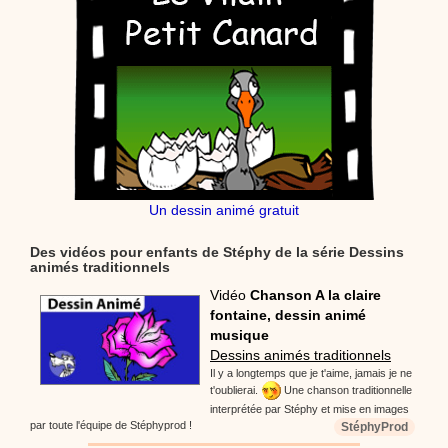
Un dessin animé gratuit
Des vidéos pour enfants de Stéphy de la série Dessins
animés traditionnels
Vidéo
Chanson A la claire
fontaine, dessin animé
musique
Dessins animés traditionnels
Il y a longtemps que je t'aime, jamais je ne
t'oublierai.
Une chanson traditionnelle
interprétée par Stéphy et mise en images
par toute l'équipe de Stéphyprod !
StéphyProd