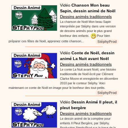
Vidéo
Chanson Mon beau
Sapin, dessin animé de Noël
Dessins animés traditionnels
La chanson de Noël Mon beau Sapin
interprétée par Stéphy dans une version
de dessins animés pour le plus grand
bonheur des enfants.
Pour bien
préparer ces fêtes de Noël, apprenez cette chanson...
StéphyProd
Vidéo
Conte de Noël, dessin
animé La Nuit avant Noël
Dessins animés traditionnels
Le conte La Nuit avant Noël, une histoire
traditionnelle de Noël écrit par Clément
Clarke Moore et enregistrée en décembre
2010 par le conteur Stéphy. Voici
maintenant ce conte de Noël en image pour le bonheur des tout-petits.
StéphyProd
Vidéo
Dessin Animé Il pleut, il
pleut bergère
Dessins animés traditionnels
Le dessin animé de la comptine pour
enfants Il Pleut Bergère, par Stéphy.
Production StephyProd sur la base de la