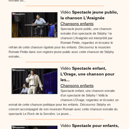
extraite du...
Vidéo
Spectacle jeune public,
la chanson L'Araignée
Chansons enfants
Spectacle jeune public, une chanson
extraite d’un spectacle de Stéphy ! la
chanson L’Araignée est interprété par
Romain Petite, regardez et écoutez le
refrain de cette chanson rigolote pour les enfants. Découvrez le musicien
Romain Petite dans son registre jeune public avec cette chanson de Stéphy
extraite...
Vidéo
Spectacle enfant,
L'Orage, une chanson pour
les...
Chansons enfants
Spectacle enfant, une chanson extraite
d’un spectacle de Stéphy ! Voilà la
chanson L’Orage, regardez et écoutez un
extrait de cette chanson poétique pour les enfants. Découvrez Stéphy en
concert accompagné de son musicien Romain avec cette chanson extraite du
spectacle Le Rock de la Sorcière. Le jeune...
Vidéo
Spectacle pour enfants,