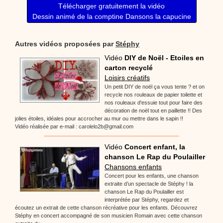
Télécharger gratuitement la vidéo
Dessin animé de la comptine Dansons la capucine
Autres vidéos proposées par
Stéphy
Vidéo
DIY de Noël - Etoiles en
carton recyclé
Loisirs créatifs
Un petit DIY de noël ça vous tente ? et on
recycle nos rouleaux de papier toilette et
nos rouleaux d'essuie tout pour faire des
décoration de noël tout en paillette !! Des
jolies étoiles, idéales pour accrocher au mur ou mettre dans le sapin !!
Vidéo réalisée par e-mail : carolelo2b@gmail.com
Vidéo
Concert enfant, la
chanson Le Rap du Poulailler
Chansons enfants
Concert pour les enfants, une chanson
extraite d’un spectacle de Stéphy ! la
chanson Le Rap du Poulailler est
interprétée par Stéphy, regardez et
écoutez un extrait de cette chanson récréative pour les enfants. Découvrez
Stéphy en concert accompagné de son musicien Romain avec cette chanson