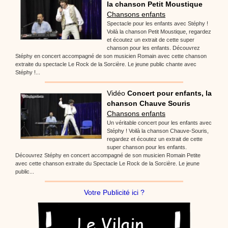
la chanson Petit Moustique
Chansons enfants
Spectacle pour les enfants avec Stéphy !
Voilà la chanson Petit Moustique, regardez
et écoutez un extrait de cette super
chanson pour les enfants. Découvrez
Stéphy en concert accompagné de son musicien Romain avec cette chanson
extraite du spectacle Le Rock de la Sorcière. Le jeune public chante avec
Stéphy !...
Vidéo
Concert pour enfants, la
chanson Chauve Souris
Chansons enfants
Un véritable concert pour les enfants avec
Stéphy ! Voilà la chanson Chauve-Souris,
regardez et écoutez un extrait de cette
super chanson pour les enfants.
Découvrez Stéphy en concert accompagné de son musicien Romain Petite
avec cette chanson extraite du Spectacle Le Rock de la Sorcière. Le jeune
public...
Votre Publicité ici ?