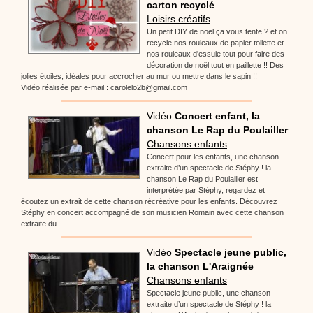
carton recyclé
Loisirs créatifs
Un petit DIY de noël ça vous tente ? et on
recycle nos rouleaux de papier toilette et
nos rouleaux d'essuie tout pour faire des
décoration de noël tout en paillette !! Des
jolies étoiles, idéales pour accrocher au mur ou mettre dans le sapin !!
Vidéo réalisée par e-mail : carolelo2b@gmail.com
Vidéo
Concert enfant, la
chanson Le Rap du Poulailler
Chansons enfants
Concert pour les enfants, une chanson
extraite d’un spectacle de Stéphy ! la
chanson Le Rap du Poulailler est
interprétée par Stéphy, regardez et
écoutez un extrait de cette chanson récréative pour les enfants. Découvrez
Stéphy en concert accompagné de son musicien Romain avec cette chanson
extraite du...
Vidéo
Spectacle jeune public,
la chanson L'Araignée
Chansons enfants
Spectacle jeune public, une chanson
extraite d’un spectacle de Stéphy ! la