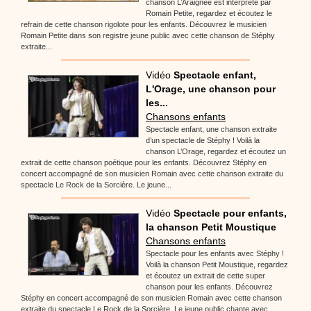
chanson L’Araignée est interprété par
Romain Petite, regardez et écoutez le
refrain de cette chanson rigolote pour les enfants. Découvrez le musicien
Romain Petite dans son registre jeune public avec cette chanson de Stéphy
extraite...
Vidéo
Spectacle enfant,
L'Orage, une chanson pour
les...
Chansons enfants
Spectacle enfant, une chanson extraite
d’un spectacle de Stéphy ! Voilà la
chanson L’Orage, regardez et écoutez un
extrait de cette chanson poétique pour les enfants. Découvrez Stéphy en
concert accompagné de son musicien Romain avec cette chanson extraite du
spectacle Le Rock de la Sorcière. Le jeune...
Vidéo
Spectacle pour enfants,
la chanson Petit Moustique
Chansons enfants
Spectacle pour les enfants avec Stéphy !
Voilà la chanson Petit Moustique, regardez
et écoutez un extrait de cette super
chanson pour les enfants. Découvrez
Stéphy en concert accompagné de son musicien Romain avec cette chanson
extraite du spectacle Le Rock de la Sorcière. Le jeune public chante avec