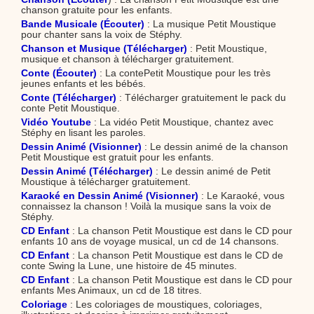
chanson gratuite pour les enfants.
Bande Musicale (Écouter)
: La musique Petit Moustique
pour chanter sans la voix de Stéphy.
Chanson et Musique (Télécharger)
: Petit Moustique,
musique et chanson à télécharger gratuitement.
Conte (Écouter)
: La contePetit Moustique pour les très
jeunes enfants et les bébés.
Conte (Télécharger)
: Télécharger gratuitement le pack du
conte Petit Moustique.
Vidéo Youtube
: La vidéo Petit Moustique, chantez avec
Stéphy en lisant les paroles.
Dessin Animé (Visionner)
: Le dessin animé de la chanson
Petit Moustique est gratuit pour les enfants.
Dessin Animé (Télécharger)
: Le dessin animé de Petit
Moustique à télécharger gratuitement.
Karaoké en Dessin Animé (Visionner)
: Le Karaoké, vous
connaissez la chanson ! Voilà la musique sans la voix de
Stéphy.
CD Enfant
: La chanson Petit Moustique est dans le CD pour
enfants 10 ans de voyage musical, un cd de 14 chansons.
CD Enfant
: La chanson Petit Moustique est dans le CD de
conte Swing la Lune, une histoire de 45 minutes.
CD Enfant
: La chanson Petit Moustique est dans le CD pour
enfants Mes Animaux, un cd de 18 titres.
Coloriage
: Les coloriages de moustiques, coloriages,