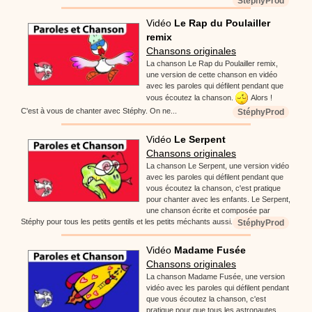
StéphyProd
Vidéo
Le Rap du Poulailler
remix
Chansons originales
La chanson Le Rap du Poulailler remix,
une version de cette chanson en vidéo
avec les paroles qui défilent pendant que
vous écoutez la chanson.
Alors !
C'est à vous de chanter avec Stéphy. On ne...
StéphyProd
Vidéo
Le Serpent
Chansons originales
La chanson Le Serpent, une version vidéo
avec les paroles qui défilent pendant que
vous écoutez la chanson, c'est pratique
pour chanter avec les enfants. Le Serpent,
une chanson écrite et composée par
Stéphy pour tous les petits gentils et les petits méchants aussi.
StéphyProd
Vidéo
Madame Fusée
Chansons originales
La chanson Madame Fusée, une version
vidéo avec les paroles qui défilent pendant
que vous écoutez la chanson, c'est
pratique pour que tous les astronautes