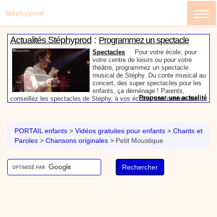
Stéphyprod
:
Actualités Stéphyprod
Programmez un spectacle
enfant de Stéphy
Spectacles
Pour votre école, pour
votre centre de loisirs ou pour votre
théâtre, programmez un spectacle
musical de Stéphy. Du conte musical au
concert, des super spectacles pour les
enfants, ça déménage ! Parents,
Proposer une actualité
conseillez les spectacles de Stéphy, à vos écoles, vos centres de
:
loisirs ou à votre mairie. Informez-les de la richesse de contenu du
Actualités Stéphyprod
Un conteur pour l’anniversaire
site www.stephyprod.com.
de votre enfant
Anniversaire pour enfants
Un
conteur vient chez vous pour raconter
PORTAIL enfants
>
Vidéos gratuites pour enfants
>
Chants et
les plus belles histoires à vos enfants,
Paroles
>
Chansons originales
>
Petit Moustique
pour les fêtes d’anniversaires, ou pour
toute autre animation. Laissez-vous
emporter par la magie des contes, des
Proposer une actualité
expressions et des mots pour un voyage dans l’imaginaire en
:
compagnie de Stéphy.
Vidéos Stéphyprod
Chanson La brosse à dents,
dessin animé musical
Dessins animés créations
Pour ne pas oublier de
se brosser les dents après le repas, voici une
animation pour les jeunes enfants de la célèbre
chanson de Stéphy, La Brosse à dents.
On y