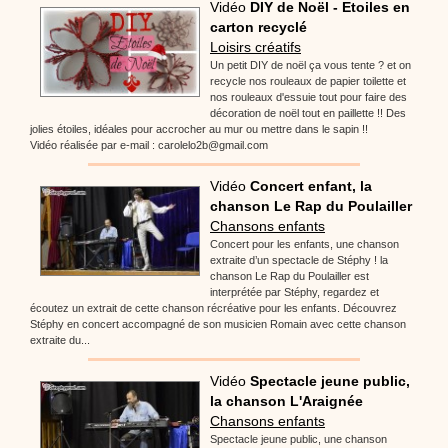
Vidéo
DIY de Noël - Etoiles en
carton recyclé
Loisirs créatifs
Un petit DIY de noël ça vous tente ? et on
recycle nos rouleaux de papier toilette et
nos rouleaux d'essuie tout pour faire des
décoration de noël tout en paillette !! Des
jolies étoiles, idéales pour accrocher au mur ou mettre dans le sapin !!
Vidéo réalisée par e-mail : carolelo2b@gmail.com
Vidéo
Concert enfant, la
chanson Le Rap du Poulailler
Chansons enfants
Concert pour les enfants, une chanson
extraite d’un spectacle de Stéphy ! la
chanson Le Rap du Poulailler est
interprétée par Stéphy, regardez et
écoutez un extrait de cette chanson récréative pour les enfants. Découvrez
Stéphy en concert accompagné de son musicien Romain avec cette chanson
extraite du...
Vidéo
Spectacle jeune public,
la chanson L'Araignée
Chansons enfants
Spectacle jeune public, une chanson