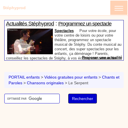
Stéphyprod
:
Actualités Stéphyprod
Programmez un spectacle
enfant de Stéphy
Spectacles
Pour votre école, pour
votre centre de loisirs ou pour votre
théâtre, programmez un spectacle
musical de Stéphy. Du conte musical au
concert, des super spectacles pour les
enfants, ça déménage ! Parents,
Proposer une actualité
conseillez les spectacles de Stéphy, à vos écoles, vos centres de
:
loisirs ou à votre mairie. Informez-les de la richesse de contenu du
Actualités Stéphyprod
Un conteur pour l’anniversaire
site www.stephyprod.com.
de votre enfant
Anniversaire pour enfants
Un
conteur vient chez vous pour raconter
PORTAIL enfants
>
Vidéos gratuites pour enfants
>
Chants et
les plus belles histoires à vos enfants,
Paroles
>
Chansons originales
>
Le Serpent
pour les fêtes d’anniversaires, ou pour
toute autre animation. Laissez-vous
emporter par la magie des contes, des
Proposer une actualité
expressions et des mots pour un voyage dans l’imaginaire en
:
compagnie de Stéphy.
Vidéos Stéphyprod
Chanson La brosse à dents,
dessin animé musical
Dessins animés créations
Pour ne pas oublier de
se brosser les dents après le repas, voici une
animation pour les jeunes enfants de la célèbre
chanson de Stéphy, La Brosse à dents.
On y