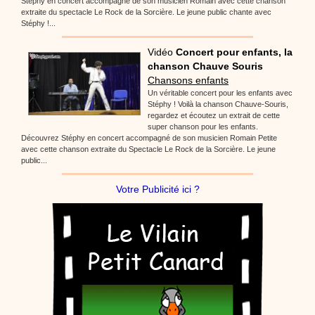
Stéphy en concert accompagné de son musicien Romain avec cette chanson
extraite du spectacle Le Rock de la Sorcière. Le jeune public chante avec
Stéphy !...
Vidéo
Concert pour enfants, la
chanson Chauve Souris
Chansons enfants
Un véritable concert pour les enfants avec
Stéphy ! Voilà la chanson Chauve-Souris,
regardez et écoutez un extrait de cette
super chanson pour les enfants.
Découvrez Stéphy en concert accompagné de son musicien Romain Petite
avec cette chanson extraite du Spectacle Le Rock de la Sorcière. Le jeune
public...
Votre Publicité ici ?