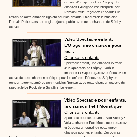
extraite d’un spectacle de Stéphy ! la
chanson L’Araignée est interprété par
Romain Petite, regardez et écoutez le
refrain de cette chanson rigolote pour les enfants. Découvrez le musicien
Romain Petite dans son registre jeune public avec cette chanson de Stéphy
extraite...
Vidéo
Spectacle enfant,
L'Orage, une chanson pour
les...
Chansons enfants
Spectacle enfant, une chanson extraite
d’un spectacle de Stéphy ! Voilà la
chanson L’Orage, regardez et écoutez un
extrait de cette chanson poétique pour les enfants. Découvrez Stéphy en
concert accompagné de son musicien Romain avec cette chanson extraite du
spectacle Le Rock de la Sorcière. Le jeune...
Vidéo
Spectacle pour enfants,
la chanson Petit Moustique
Chansons enfants
Spectacle pour les enfants avec Stéphy !
Voilà la chanson Petit Moustique, regardez
et écoutez un extrait de cette super
chanson pour les enfants. Découvrez