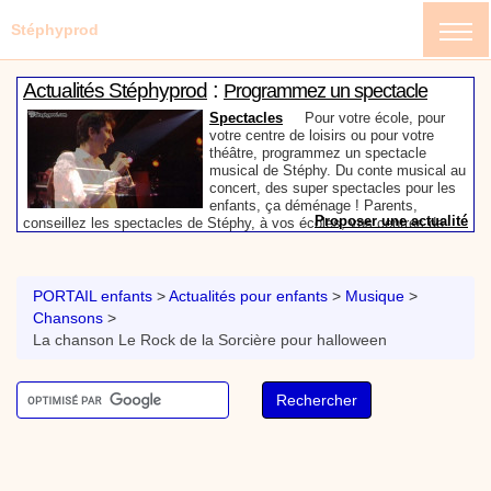
Stéphyprod
:
Actualités Stéphyprod
Programmez un spectacle
enfant de Stéphy
Spectacles
Pour votre école, pour
votre centre de loisirs ou pour votre
théâtre, programmez un spectacle
musical de Stéphy. Du conte musical au
concert, des super spectacles pour les
enfants, ça déménage ! Parents,
Proposer une actualité
conseillez les spectacles de Stéphy, à vos écoles, vos centres de
:
loisirs ou à votre mairie. Informez-les de la richesse de contenu du
Actualités Stéphyprod
Un conteur pour l’anniversaire
site www.stephyprod.com.
de votre enfant
Anniversaire pour enfants
Un
conteur vient chez vous pour raconter
PORTAIL enfants
>
Actualités pour enfants
>
Musique
>
les plus belles histoires à vos enfants,
Chansons
>
pour les fêtes d’anniversaires, ou pour
La chanson Le Rock de la Sorcière pour halloween
toute autre animation. Laissez-vous
emporter par la magie des contes, des
Proposer une actualité
expressions et des mots pour un voyage dans l’imaginaire en
:
compagnie de Stéphy.
Vidéos Stéphyprod
Chanson La brosse à dents,
dessin animé musical
Dessins animés créations
Pour ne pas oublier de
se brosser les dents après le repas, voici une
animation pour les jeunes enfants de la célèbre
chanson de Stéphy, La Brosse à dents.
On y