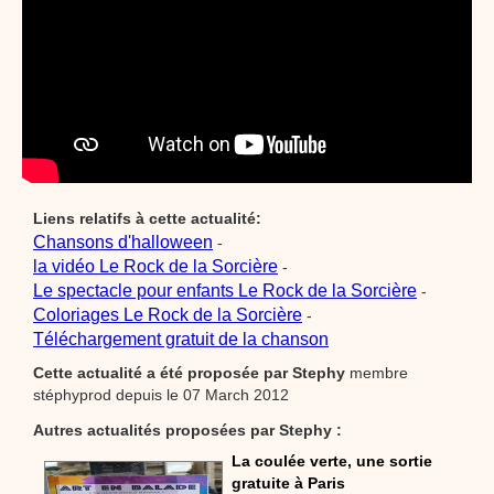
Liens relatifs à cette actualité:
Chansons d'halloween
-
la vidéo Le Rock de la Sorcière
-
Le spectacle pour enfants Le Rock de la Sorcière
-
Coloriages Le Rock de la Sorcière
-
Téléchargement gratuit de la chanson
Cette actualité a été proposée par
Stephy
membre
stéphyprod depuis le 07 March 2012
Autres actualités proposées par Stephy :
La coulée verte, une sortie
gratuite à Paris