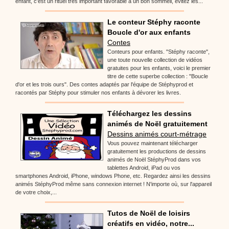
enfant, c’est un rituel très important favorable à un bon sommeil, évitez les...
Le conteur Stéphy raconte
Boucle d'or aux enfants
Contes
Conteurs pour enfants. "Stéphy raconte",
une toute nouvelle collection de vidéos
gratuites pour les enfants, voici le premier
titre de cette superbe collection : "Boucle
d'or et les trois ours". Des contes adaptés par l'équipe de Stéphyprod et
racontés par Stéphy pour stimuler nos enfants à dévorer les livres.
Téléchargez les dessins
animés de Noël gratuitement
Dessins animés court-métrage
Vous pouvez maintenant télécharger
gratuitement les productions de dessins
animés de Noël StéphyProd dans vos
tablettes Android, iPad ou vos
smartphones Android, iPhone, windows Phone, etc. Regardez ainsi les dessins
animés StéphyProd même sans connexion internet ! N'importe où, sur l'appareil
de votre choix,...
Tutos de Noël de loisirs
créatifs en vidéo, notre...