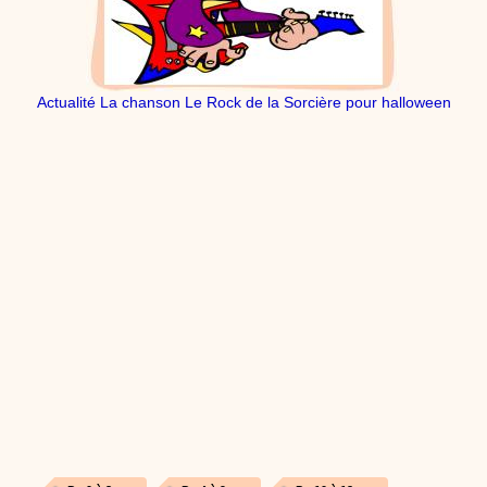
dessins animés
Dessins animés traditionnels
Des chansons de
Noël, des contes de Noël, profitez de 21 minutes de
productions de Noël sans interruption de pub. un petit
moment de tranquillité pour votre enfant ou pour les
parents !!! De la première note de musique au dernier
Actualité La chanson Le Rock de la Sorcière pour halloween
coup de crayon, une production 100/100 stéphyprod.
Proposer une vidéo