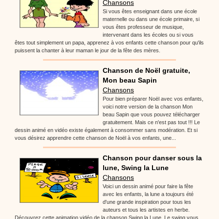
Chansons
Si vous êtes enseignant dans une école
maternelle ou dans une école primaire, si
vous êtes professeur de musique,
intervenant dans les écoles ou si vous
êtes tout simplement un papa, apprenez à vos enfants cette chanson pour qu'ils
puissent la chanter à leur maman le jour de la fête des mères.
Chanson de Noël gratuite,
Mon beau Sapin
Chansons
Pour bien préparer Noël avec vos enfants,
voici notre version de la chanson Mon
beau Sapin que vous pouvez télécharger
gratuitement. Mais ce n'est pas tout !!! Le
dessin animé en vidéo existe également à consommer sans modération. Et si
vous désirez apprendre cette chanson de Noël à vos enfants, une...
Chanson pour danser sous la
lune, Swing la Lune
Chansons
Voici un dessin animé pour faire la fête
avec les enfants, la lune a toujours été
d'une grande inspiration pour tous les
auteurs et tous les artistes en herbe.
Découvrez cette animation vidéo de la chanson Swing la Lune. Le swing vous