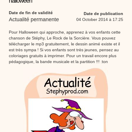
halloween
Proposer une vidéo
:
Vidéos Stéphyprod
Bâton de pluie - Tutoriel destiné
Date de fin de validité
Date de publication
aux enfants
Loisirs créatifs
Le bâton de pluie est un
Actualité permanente
04 October 2014 à 17:25
instrument de musique ! Une Animation vidéo, un
tutoriel réalisé par un animateur périscolaire et
extrascolaire pour fabriquer facilement cet objet qui
Pour Halloween qui approche, apprenez à vos enfants cette
amusera les enfants.
chanson de Stéphy, Le Rock de la Sorcière. Vous pouvez
Proposer une vidéo
télécharger le mp3 gratuitement, le dessin animé existe et il
:
Vidéos Stéphyprod
chanson Hippopotam-tam
est très sympa ! Si vos enfants sont très jeunes, pensez au
coloriages gratuits à imprimer. Pour un travail encore plus
Chansons enfants
Clip d'animation en Stop
Motion (image par image) qui raconte en chanson les
pédagogique, la bande musicale et la partition !!! :ton
aventures d'un p'tit Hippopotame !
Proposer une vidéo
:
Vidéos Stéphyprod
chanson J'vais l'dire à Greta
Chansons
Chanson pour la planète
Proposer une vidéo
:
Vidéos Stéphyprod
Chansons de Noël, 21 minutes de