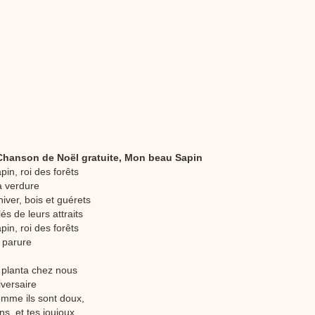
stéphyprod.
 Chanson de Noël gratuite, Mon beau Sapin
in, roi des forêts
a verdure
iver, bois et guérets
és de leurs attraits
in, roi des forêts
 parure
 planta chez nous
iversaire
comme ils sont doux,
ns, et tes joujoux