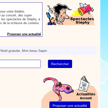
our votre théâtre,
 au concert, des super
 les spectacles de Stéphy, à
es de la richesse de contenu
Proposer une actualité
aconter les plus belles
toute autre animation.
Noël gratuite, Mon beau Sapin
ns et des mots pour un
Proposer une actualité
rès le repas, voici une
sse à dents.
On y
nts. Tchique tchique, tchique
nson. Une animation de la
Proposer une vidéo
Proposer une actualité