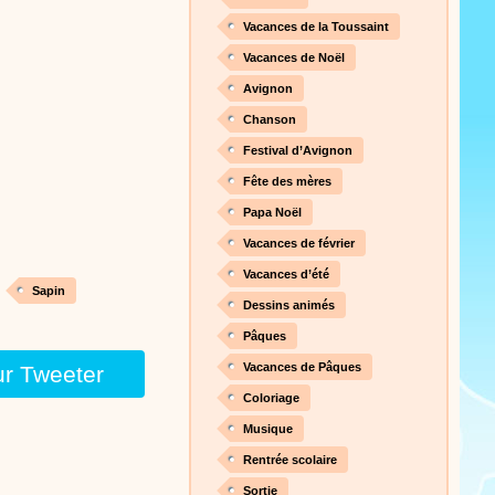
nt cet objet qui amusera les
Vacances de la Toussaint
Vacances de Noël
Avignon
Proposer une vidéo
Chanson
 raconte en chanson les
Festival d’Avignon
Fête des mères
Papa Noël
Vacances de février
Proposer une vidéo
Vacances d’été
Sapin
Dessins animés
Pâques
Vacances de Pâques
ur Tweeter
Coloriage
Proposer une vidéo
Musique
 profitez de 21 minutes de
Rentrée scolaire
 pour votre enfant ou pour les
production 100/100
Sortie