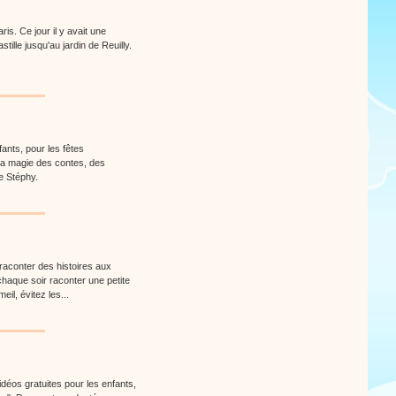
is. Ce jour il y avait une
ille jusqu'au jardin de Reuilly.
ants, pour les fêtes
 la magie des contes, des
e Stéphy.
aconter des histoires aux
 chaque soir raconter une petite
eil, évitez les...
idéos gratuites pour les enfants,