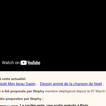
à cette actualité:
Noël Mon beau Sapin
Dessin animé de la chanson de Noël
-
-
té a été proposée par
Stephy
membre stéphyprod depuis le 07 March
ités proposées par Stephy :
La coulée verte, une sortie gratuite à Paris