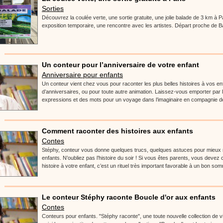
Sorties
Découvrez la coulée verte, une sortie gratuite, une jolie balade de 3 km à Par
exposition temporaire, une rencontre avec les artistes. Départ proche de Bast
Un conteur pour l’anniversaire de votre enfant
Anniversaire pour enfants
Un conteur vient chez vous pour raconter les plus belles histoires à vos enf
d’anniversaires, ou pour toute autre animation. Laissez-vous emporter par
expressions et des mots pour un voyage dans l’imaginaire en compagnie d
Comment raconter des histoires aux enfants
Contes
Stéphy, conteur vous donne quelques trucs, quelques astuces pour mieux r
enfants. N’oubliez pas l’histoire du soir ! Si vous êtes parents, vous devez
histoire à votre enfant, c’est un rituel très important favorable à un bon somm
Le conteur Stéphy raconte Boucle d'or aux enfants
Contes
Conteurs pour enfants. "Stéphy raconte", une toute nouvelle collection de v