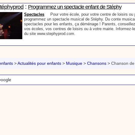
:
Stéphyprod
Programmez un spectacle enfant de Stéphy
Spectacles
Pour votre école, pour votre centre de loisirs ou p
programmez un spectacle musical de Stéphy. Du conte musical
spectacles pour les enfants, ça déménage ! Parents, conseillez
vos écoles, vos centres de loisirs ou à votre mairie. Informez-l
du site www.stephyprod.com.
:
Stéphyprod
Un conteur pour l’anniversaire de votre enfant
Anniversaire pour enfants
Un conteur vient chez vous pour r
histoires à vos enfants, pour les fêtes d’anniversaires, ou pour 
nfants
>
Actualités pour enfants
>
Musique
>
Chansons
>
Chanson de 
Laissez-vous emporter par la magie des contes, des expressio
voyage dans l’imaginaire en compagnie de Stéphy.
:
phyprod
Chanson La brosse à dents, dessin animé musical
Dessins animés créations
Pour ne pas oublier de se brosser les dents ap
animation pour les jeunes enfants de la célèbre chanson de Stéphy, La Bro
retrouve, l'eau, le robinet, le lavabo, le dentifrice et bien sûr, la brosse à de
chante la brosse. De la musique en image pour apprendre facilement la cha
chanson pour enfants La Brosse à dents
:
Stéphyprod
Comment raconter des histoires aux enfants