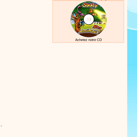
Achetez notre CD
-