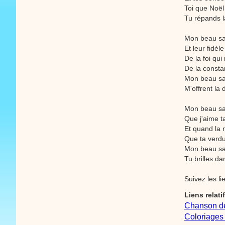
Toi que Noël
Tu répands l
Mon beau sa
Et leur fidè
De la foi qu
De la consta
Mon beau sa
M'offrent la
Mon beau sap
Que j'aime t
Et quand la n
Que ta verdu
Mon beau sap
Tu brilles da
Suivez les l
Liens relati
Chanson d
Coloriages