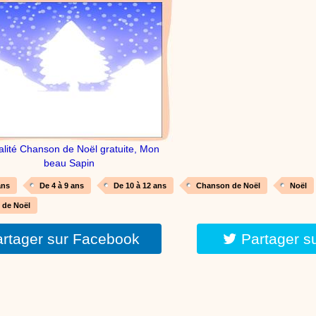
réalisé par un animateur périscolaire et extrascolaire pour fabriquer facileme
enfants.
:
phyprod
chanson Hippopotam-tam
Chansons enfants
Clip d'animation en Stop Motion (image par image) qui
aventures d'un p'tit Hippopotame !
alité Chanson de Noël gratuite, Mon
beau Sapin
:
phyprod
chanson J'vais l'dire à Greta
ans
De 4 à 9 ans
De 10 à 12 ans
Chanson de Noël
Noël
Chansons
Chanson pour la planète
 de Noël
rtager sur Facebook
Partager s
:
phyprod
Chansons de Noël, 21 minutes de dessins animés
Dessins animés traditionnels
Des chansons de Noël, des contes de Noël,
productions de Noël sans interruption de pub. un petit moment de tranquillité
parents !!! De la première note de musique au dernier coup de crayon, une 