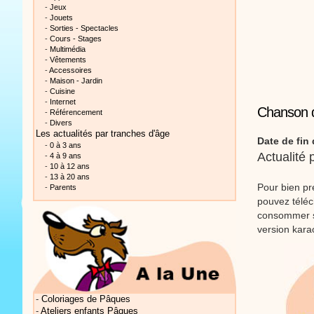
-
Jeux
-
Jouets
-
Sorties - Spectacles
-
Cours - Stages
-
Multimédia
-
Vêtements
-
Accessoires
-
Maison - Jardin
Vidéos Sté
-
Cuisine
-
Internet
Chanson d
-
Référencement
-
Divers
Les actualités
par tranches d'âge
Date de fin 
-
0 à 3 ans
Actualité
-
4 à 9 ans
-
10 à 12 ans
-
13 à 20 ans
Pour bien pr
-
Parents
Vidéos Sté
pouvez téléc
consommer sa
version kara
Vidéos Sté
-
Coloriages de Pâques
-
Ateliers enfants Pâques