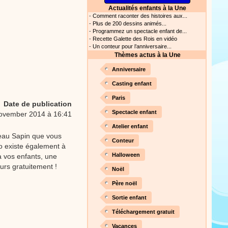
Actualités enfants à la Une
s astuces pour mieux
-
Comment raconter des histoires aux...
oir ! Si vous êtes parents,
-
Plus de 200 dessins animés...
t, c’est un rituel très
-
Programmez un spectacle enfant de...
rreur bien entendu. Si vous
-
Recette Galette des Rois en vidéo
ideront à devenir un meilleur
-
Un conteur pour l’anniversaire...
Thèmes actus à la Une
Proposer une actualité
Anniversaire
our les parents, les
Casting enfant
s. Atelier de peinture et de
Paris
Date de publication
Spectacle enfant
ovember 2014 à 16:41
Atelier enfant
Proposer une vidéo
beau Sapin que vous
Conteur
éo existe également à
rès simplement avec les
Halloween
 vos enfants, une
s. Activité manuelle, dessins,
urs gratuitement !
Noël
Père noël
Sortie enfant
Proposer une vidéo
Téléchargement gratuit
ation vidéo, un tutoriel
Vacances