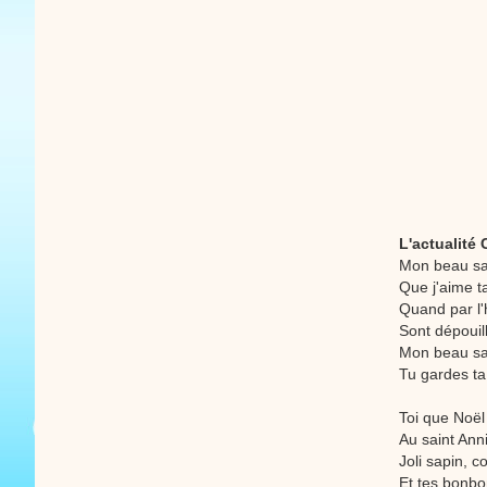
L'actualité
Mon beau sap
Que j'aime t
Quand par l'h
Sont dépouill
Mon beau sap
Tu gardes ta
Toi que Noël
Au saint Ann
Joli sapin, 
Et tes bonbo