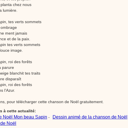
 planta chez nous
a lumière.
pin, tes verts sommets
le ombrage
i ne ment jamais
nce et de la paix.
pin tes verts sommets
 douce image.
in, roi des forêts
a parure
eige blanchit tes traits
re disparaît
in, roi des forêts
ns l'Azur.
iens, pour télécharger cette chanson de Noël gratuitement.
fs à cette actualité:
e Noël Mon beau Sapin
Dessin animé de la chanson de Noël
-
 de Noël