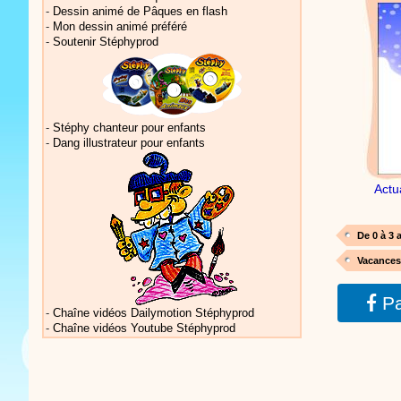
-
Dessin animé de Pâques en flash
-
Mon dessin animé préféré
-
Soutenir Stéphyprod
Vidéos Sté
-
Stéphy chanteur pour enfants
-
Dang illustrateur pour enfants
Actu
Vidéos Sté
De 0 à 3 
Vacances
Pa
-
Chaîne vidéos Dailymotion Stéphyprod
-
Chaîne vidéos Youtube Stéphyprod
Vidéos Sté