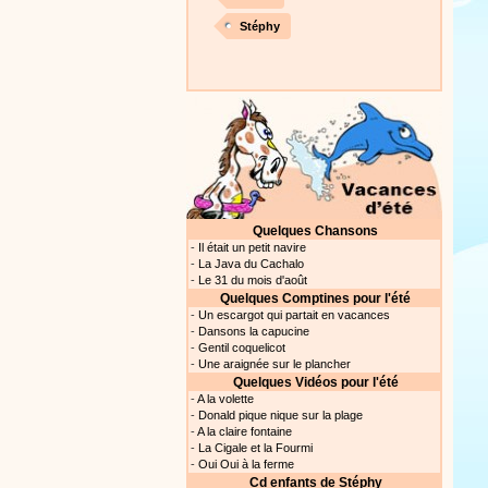
Stéphy
Proposer une vidéo
Quelques Chansons
-
Il était un petit navire
-
La Java du Cachalo
-
Le 31 du mois d'août
Quelques Comptines pour l'été
-
Un escargot qui partait en vacances
-
Dansons la capucine
-
Gentil coquelicot
-
Une araignée sur le plancher
Quelques Vidéos pour l'été
-
A la volette
-
Donald pique nique sur la plage
-
A la claire fontaine
-
La Cigale et la Fourmi
-
Oui Oui à la ferme
Cd enfants de Stéphy