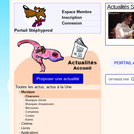
Actualités 
Espace Membre
Inscription
Connexion
Portail Stéphyprod
Actualités 
PORTAIL e
Proposer une actualité
Toutes les actus
, actus à la Une
Vidéos Sté
-
Musique
-
Chansons
-
Musiques d'éveil
-
Musiques d'expression
-
Berceuses
-
Comptines
-
Contes
-
Autres
-
Cinéma
-
Livres
Actualités 
-
Applications