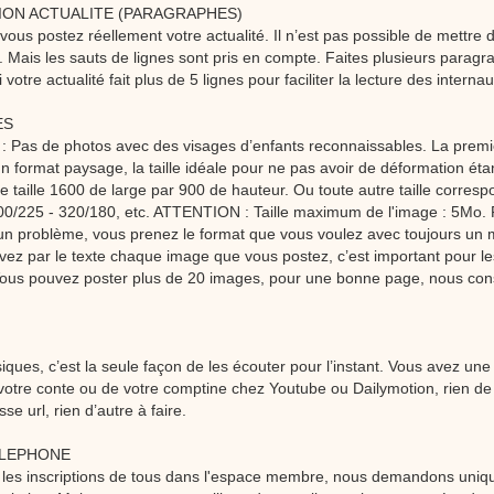
TION ACTUALITE (PARAGRAPHES)
 vous postez réellement votre actualité. Il n’est pas possible de mettre d
c. Mais les sauts de lignes sont pris en compte. Faites plusieurs para
i votre actualité fait plus de 5 lignes pour faciliter la lecture des internau
ES
 Pas de photos avec des visages d’enfants reconnaissables. La prem
un format paysage, la taille idéale pour ne pas avoir de déformation éta
de taille 1600 de large par 900 de hauteur. Ou toute autre taille corres
00/225 - 320/180, etc. ATTENTION : Taille maximum de l'image : 5Mo. P
un problème, vous prenez le format que vous voulez avec toujours u
vez par le texte chaque image que vous postez, c’est important pour l
ous pouvez poster plus de 20 images, pour une bonne page, nous cons
iques, c’est la seule façon de les écouter pour l’instant. Vous avez une
otre conte ou de votre comptine chez Youtube ou Dailymotion, rien de p
sse url, rien d’autre à faire.
ELEPHONE
er les inscriptions de tous dans l'espace membre, nous demandons uniq