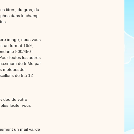
es titres, du gras, du
graphes dans le champ
tes.
ière image, nous vous
nt un format 16/9,
pondante 800/450 -
our toutes les autres
n maximum de 5 Mo par
es moteurs de
eillons de 5 à 12
 vidéo de votre
lus facile, vous
uement un mail valide