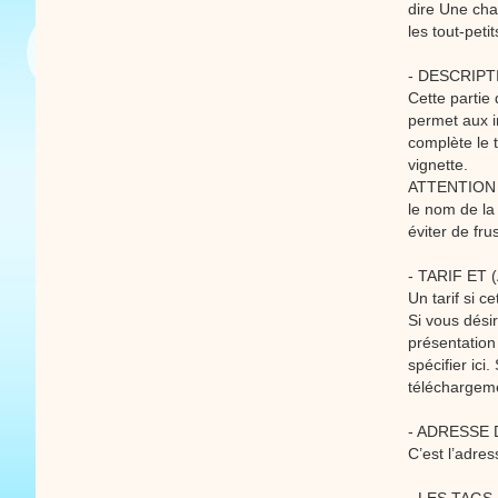
dire Une cha
les tout-peti
- DESCRIPT
Cette partie 
permet aux in
complète le 
vignette.
ATTENTION : 
le nom de la
éviter de fru
- TARIF ET
Un tarif si c
Si vous dési
présentation
spécifier ici
téléchargeme
- ADRESSE 
C’est l’adres