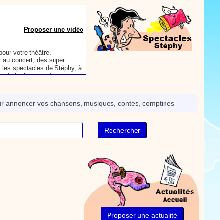
our votre théâtre,
 au concert, des super
 les spectacles de Stéphy, à
es de la richesse de contenu
Proposer une actualité
aconter les plus belles
toute autre animation.
ur annoncer vos chansons, musiques, contes, comptines
ns et des mots pour un
Proposer une actualité
rès le repas, voici une
sse à dents.
On y
nts. Tchique tchique, tchique
nson. Une animation de la
Proposer une vidéo
Proposer une actualité