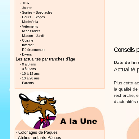
-
Jeux
-
Jouets
-
Sorties - Spectacles
-
Cours - Stages
-
Multimédia
-
Vêtements
-
Accessoires
-
Maison - Jardin
Vidéos Sté
-
Cuisine
-
Internet
Conseils 
-
Référencement
-
Divers
Les actualités
par tranches d'âge
Date de fin 
-
0 à 3 ans
Actualité
-
4 à 9 ans
-
10 à 12 ans
-
13 à 20 ans
Plus cette a
-
Parents
Vidéos Sté
la qualité de
recherche, e
d’actualités 
Vidéos Sté
-
Coloriages de Pâques
-
Ateliers enfants Pâques