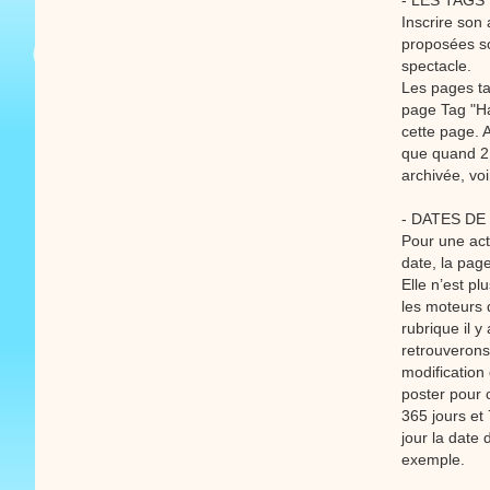
- LES TAGS
Inscrire son
proposées so
spectacle.
Les pages ta
page Tag "Ha
cette page. A
que quand 2 o
archivée, voi
- DATES DE
Pour une act
date, la page
Elle n’est pl
les moteurs 
rubrique il y
retrouverons
modification
poster pour 
365 jours et 
jour la date 
exemple.