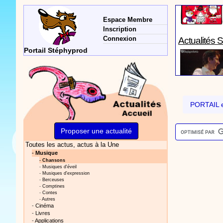
Actualités 
Espace Membre
Inscription
Connexion
Portail Stéphyprod
Actualités 
PORTAIL e
Proposer une actualité
Toutes les actus
, actus à la Une
Vidéos Sté
-
Musique
-
Chansons
-
Musiques d'éveil
-
Musiques d'expression
-
Berceuses
-
Comptines
-
Contes
-
Autres
-
Cinéma
-
Livres
Actualités 
-
Applications