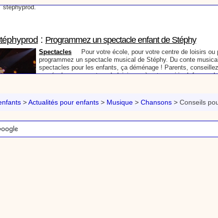
:
Stéphyprod
Programmez un spectacle enfant de Stéphy
Spectacles
Pour votre école, pour votre centre de loisirs ou p
programmez un spectacle musical de Stéphy. Du conte musical
spectacles pour les enfants, ça déménage ! Parents, conseillez
vos écoles, vos centres de loisirs ou à votre mairie. Informez-l
du site www.stephyprod.com.
:
Stéphyprod
Un conteur pour l’anniversaire de votre enfant
Anniversaire pour enfants
Un conteur vient chez vous pour r
histoires à vos enfants, pour les fêtes d’anniversaires, ou pour 
nfants
>
Actualités pour enfants
>
Musique
>
Chansons
>
Conseils po
Laissez-vous emporter par la magie des contes, des expressio
voyage dans l’imaginaire en compagnie de Stéphy.
:
phyprod
Chanson La brosse à dents, dessin animé musical
Dessins animés créations
Pour ne pas oublier de se brosser les dents ap
animation pour les jeunes enfants de la célèbre chanson de Stéphy, La Bro
retrouve, l'eau, le robinet, le lavabo, le dentifrice et bien sûr, la brosse à de
chante la brosse. De la musique en image pour apprendre facilement la cha
chanson pour enfants La Brosse à dents
:
Stéphyprod
Comment raconter des histoires aux enfants