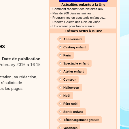
Actualités enfants à la Une
s astuces pour mieux
-
Comment raconter des histoires aux...
oir ! Si vous êtes parents,
-
Plus de 200 dessins animés...
t, c’est un rituel très
-
Programmez un spectacle enfant de...
rreur bien entendu. Si vous
-
Recette Galette des Rois en vidéo
ideront à devenir un meilleur
-
Un conteur pour l’anniversaire...
Thèmes actus à la Une
Proposer une actualité
Anniversaire
es
our les parents, les
Casting enfant
s. Atelier de peinture et de
Paris
Date de publication
Spectacle enfant
February 2016 à 16:15
Atelier enfant
Proposer une vidéo
tation, sa rédaction,
Conteur
 résultats de
rès simplement avec les
Halloween
tes les pages
s. Activité manuelle, dessins,
Noël
Père noël
Sortie enfant
Proposer une vidéo
Téléchargement gratuit
ation vidéo, un tutoriel
Vacances