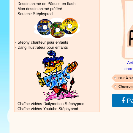
-
Dessin animé de Pâques en flash
-
Mon dessin animé préféré
-
Soutenir Stéphyprod
Vidéos Sté
-
Stéphy chanteur pour enfants
-
Dang illustrateur pour enfants
Act
chan
Vidéos Sté
De 0 à 3 
Chanson 
Pa
-
Chaîne vidéos Dailymotion Stéphyprod
-
Chaîne vidéos Youtube Stéphyprod
Vidéos Sté