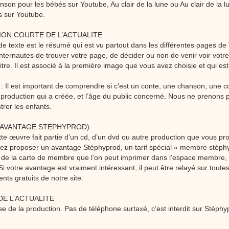
nson pour les bébés sur Youtube, Au clair de la lune ou Au clair de la 
ts sur Youtube.
ION COURTE DE L’ACTUALITE
de texte est le résumé qui est vu partout dans les différentes pages de 
ternautes de trouver votre page, de décider ou non de venir voir votre p
titre. Il est associé à la première image que vous avez choisie et qui e
Il est important de comprendre si c’est un conte, une chanson, une 
 production qui a créée, et l’âge du public concerné. Nous ne prenons p
strer les enfants.
 (AVANTAGE STEPHYPROD)
ette œuvre fait partie d’un cd, d’un dvd ou autre production que vous pr
rez proposer un avantage Stéphyprod, un tarif spécial « membre stéph
 de la carte de membre que l’on peut imprimer dans l’espace membre,
. Si votre avantage est vraiment intéressant, il peut être relayé sur tout
nts gratuits de notre site.
DE L’ACTUALITE
se de la production. Pas de téléphone surtaxé, c’est interdit sur Stéphy