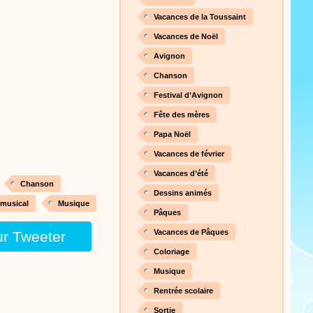
nt cet objet qui amusera les
Vacances de la Toussaint
Vacances de Noël
Avignon
Proposer une vidéo
Chanson
 raconte en chanson les
Festival d’Avignon
Fête des mères
Papa Noël
Vacances de février
Proposer une vidéo
Vacances d’été
Chanson
Dessins animés
 musical
Musique
Pâques
Vacances de Pâques
ur Tweeter
Coloriage
Proposer une vidéo
Musique
 profitez de 21 minutes de
Rentrée scolaire
 pour votre enfant ou pour les
production 100/100
Sortie