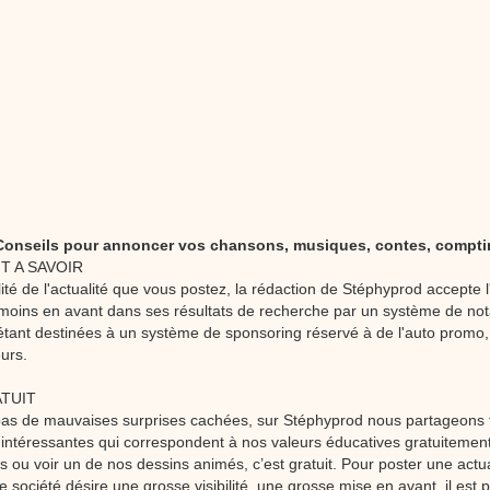
stéphyprod.
 Conseils pour annoncer vos chansons, musiques, contes, compt
T A SAVOIR
lité de l'actualité que vous postez, la rédaction de Stéphyprod accepte 
moins en avant dans ses résultats de recherche par un système de nota
étant destinées à un système de sponsoring réservé à de l'auto promo,
urs.
ATUIT
a pas de mauvaises surprises cachées, sur Stéphyprod nous partageons 
 intéressantes qui correspondent à nos valeurs éducatives gratuitemen
ou voir un de nos dessins animés, c’est gratuit. Pour poster une actual
 société désire une grosse visibilité, une grosse mise en avant, il est 