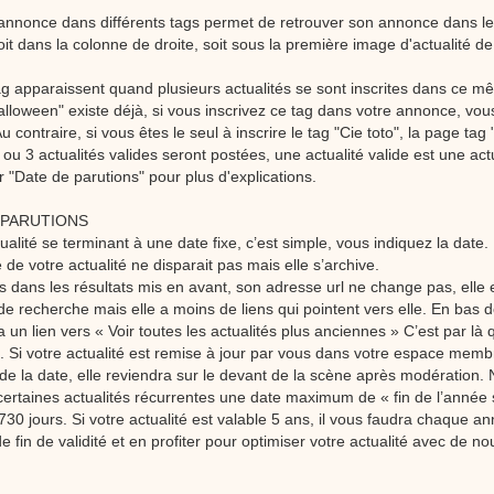
 annonce dans différents tags permet de retrouver son annonce dans le
it dans la colonne de droite, soit sous la première image d'actualité d
g apparaissent quand plusieurs actualités se sont inscrites dans ce m
lloween" existe déjà, si vous inscrivez ce tag dans votre annonce, vou
u contraire, si vous êtes le seul à inscrire le tag "Cie toto", la page tag 
u 3 actualités valides seront postées, une actualité valide est une actu
r "Date de parutions" pour plus d'explications.
 PARUTIONS
ualité se terminant à une date fixe, c’est simple, vous indiquez la date
 de votre actualité ne disparait pas mais elle s’archive.
us dans les résultats mis en avant, son adresse url ne change pas, elle e
de recherche mais elle a moins de liens qui pointent vers elle. En bas
 a un lien vers « Voir toutes les actualités plus anciennes » C’est par là
. Si votre actualité est remise à jour par vous dans votre espace mem
 de la date, elle reviendra sur le devant de la scène après modération
certaines actualités récurrentes une date maximum de « fin de l’année s
730 jours. Si votre actualité est valable 5 ans, il vous faudra chaque a
de fin de validité et en profiter pour optimiser votre actualité avec de n