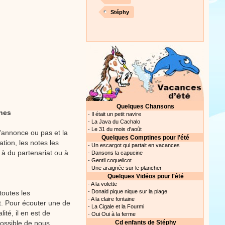
Stéphy
Proposer une vidéo
Quelques Chansons
ines
-
Il était un petit navire
-
La Java du Cachalo
-
Le 31 du mois d'août
l'annonce ou pas et la
Quelques Comptines pour l'été
tion, les notes les
-
Un escargot qui partait en vacances
 à du partenariat ou à
-
Dansons la capucine
-
Gentil coquelicot
-
Une araignée sur le plancher
Quelques Vidéos pour l'été
-
A la volette
-
Donald pique nique sur la plage
toutes les
-
A la claire fontaine
t. Pour écouter une de
-
La Cigale et la Fourmi
ité, il en est de
-
Oui Oui à la ferme
possible de nous
Cd enfants de Stéphy