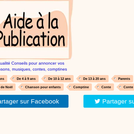
réalisé par un animateur périscolaire et extrascolaire pour fabriquer facileme
enfants.
:
phyprod
chanson Hippopotam-tam
Chansons enfants
Clip d'animation en Stop Motion (image par image) qui
aventures d'un p'tit Hippopotame !
ualité Conseils pour annoncer vos
sons, musiques, contes, comptines
:
phyprod
chanson J'vais l'dire à Greta
ans
De 4 à 9 ans
De 10 à 12 ans
De 13 à 20 ans
Parents
Chansons
Chanson pour la planète
de Noël
Chanson pour enfants
Comptine
Conte
Conte
rtager sur Facebook
Partager s
:
phyprod
Chansons de Noël, 21 minutes de dessins animés
Dessins animés traditionnels
Des chansons de Noël, des contes de Noël,
productions de Noël sans interruption de pub. un petit moment de tranquillité
parents !!! De la première note de musique au dernier coup de crayon, une 