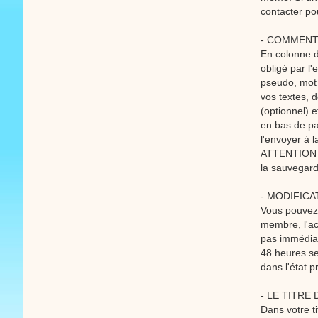
contacter p
- COMMENT
En colonne d
obligé par l
pseudo, mot 
vos textes, 
(optionnel) 
en bas de pa
l'envoyer à l
ATTENTION Si
la sauvegard
- MODIFICA
Vous pouvez 
membre, l'ac
pas immédiat
48 heures se
dans l'état p
- LE TITRE
Dans votre t