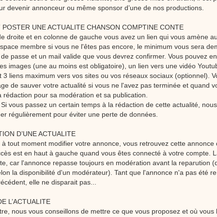
our devenir annonceur ou même sponsor d’une de nos productions.
 POSTER UNE ACTUALITE CHANSON COMPTINE CONTE
e droite et en colonne de gauche vous avez un lien qui vous amène a
'espace membre si vous ne l'êtes pas encore, le minimum vous sera 
de passe et un mail valide que vous devrez confirmer. Vous pouvez ent
des images (une au moins est obligatoire), un lien vers une vidéo Yout
et 3 liens maximum vers vos sites ou vos réseaux sociaux (optionnel). Vo
ge de sauver votre actualité si vous ne l'avez pas terminée et quand v
a rédaction pour sa modération et sa publication.
 vous passez un certain temps à la rédaction de cette actualité, nous
er régulièrement pour éviter une perte de données.
TION D’UNE ACTUALITE
à tout moment modifier votre annonce, vous retrouvez cette annonce
cès est en haut à gauche quand vous êtes connecté à votre compte. La
e, car l'annonce repasse toujours en modération avant la reparution 
lon la disponibilité d'un modérateur). Tant que l'annonce n'a pas été r
récédent, elle ne disparait pas...
 DE L’ACTUALITE
itre, nous vous conseillons de mettre ce que vous proposez et où vous l