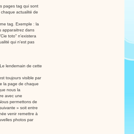
s pages tag qui sont
e chaque actualité de
ême tag. Exemple : la
s apparaitrez dans
"Cie toto" n'existera
alité qui n'est pas
. Le lendemain de cette
st toujours visible par
 de la page de chaque
 que nous la
bre avec une
. Nous permettons de
uivante » soit entre
nnée venir remettre à
ouvelles photos par