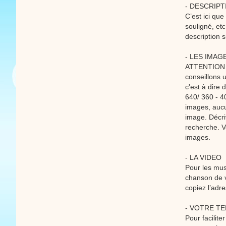
- DESCRIP
C’est ici que
souligné, et
description s
- LES IMAG
ATTENTION :
conseillons 
c'est à dire 
640/ 360 - 4
images, auc
image. Décri
recherche. V
images.
- LA VIDEO
Pour les mus
chanson de v
copiez l’adre
- VOTRE T
Pour facilit