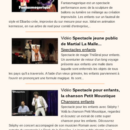
Fantasmagorique est un spectacle
performance avec de la sculpture de
ballons ou lumière se mélange au création
improvisée. Les enfants sur un fauteuil de
style et Elbarbo crée, improvise du sur mesure pour eux. Idéal en animation
kermesse, en rue arbre de noel pour comité d'entreprise,..
Vidéo
Spectacle jeune public
de Martial La Malle...
Spectacles enfants
Spectacle de magie Théâtral pour enfants.
Un aventurier de retour d’un long voyage
présente aux enfants une malle dans
laquelle sont enfermés les objets de tous
les pays qu’il a traversés. A l’aide d’un vieux grimoire, les enfants parviennent à
l’ouvrir en prononçant une formule magique. Ils sont...
Vidéo
Spectacle pour enfants,
la chanson Petit Moustique
Chansons enfants
Spectacle pour les enfants avec Stéphy !
Voilà la chanson Petit Moustique, regardez
et écoutez un extrait de cette super
chanson pour les enfants. Découvrez
Stéphy en concert accompagné de son musicien Romain avec cette chanson
extraite du spectacle Le Rock de la Sorcière. Le jeune public chante avec