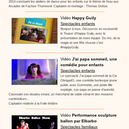
2014 concluant les ateliers de danse pour les enfants sur le thème de l'eau aux
Arcades de Faches-Thumesnil. Captation et montage : Thomas Dufour.
Vidéo
Happy Guily
Spectacles enfants
Bonjour à tous. Découvrez en exclusivité
le Teaser d'Happy Guily, avec la
présentation de notre équipe. Du rire, de la
magie et une fête réussie c'est
#HappyGuily.
Vidéo
J'ai papa sommeil, une
comédie pour enfants
Spectacles enfants
Le spectacle J'ai papa sommeil de la Cie
ObrigadO, une comédie burlesque jeune
public avec Gommette, une petite fille
espiègle, son papa en panne d'autorité,
Cassoulet son doudou vivant, un marchand de sable vénal et des moutons
cambrioleurs...
Captation réalisée à la Folie théâtre
Vidéo
Performance sculpture
ballon par Elbarbo
Spectacles familiaux