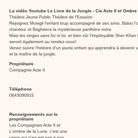
La vidéo Youtube Le Livre de la Jungle - Cie Acte II et Ombre
Théâtre Jeune Public Théâtre de l'Essaïon
Rejoignez Mowgli l'enfant loup accompagné de ses amis, Baloo l'
chanteur et Bagheera la mystérieuse panthère noire.
Mais les singes sans foi ni loi, et bien sûr l'impitoyable Sher-Khan l
seront également au rendez-vous!
Venez suivre l'histoire d'un jeune enfant qui apprendra à deveni
et la maître de la jungle.
Propriétaire
Compagnie Acte II
Téléphone
0643090915
Renseignements sur le
propriétaire
Les Compagnies Acte II et
L'ombre de la Lune, c'est une
union qui n'en est pas à son