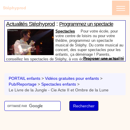
Stéphyprod
:
Actualités Stéphyprod
Programmez un spectacle
enfant de Stéphy
Spectacles
Pour votre école, pour
votre centre de loisirs ou pour votre
théâtre, programmez un spectacle
musical de Stéphy. Du conte musical au
concert, des super spectacles pour les
enfants, ça déménage ! Parents,
Proposer une actualité
conseillez les spectacles de Stéphy, à vos écoles, vos centres de
:
loisirs ou à votre mairie. Informez-les de la richesse de contenu du
Actualités Stéphyprod
Un conteur pour l’anniversaire
site www.stephyprod.com.
de votre enfant
Anniversaire pour enfants
Un
conteur vient chez vous pour raconter
PORTAIL enfants
>
Vidéos gratuites pour enfants
>
les plus belles histoires à vos enfants,
Pub/Reportage
>
Spectacles enfants
>
pour les fêtes d’anniversaires, ou pour
Le Livre de la Jungle - Cie Acte II et Ombre de la Lune
toute autre animation. Laissez-vous
emporter par la magie des contes, des
Proposer une actualité
expressions et des mots pour un voyage dans l’imaginaire en
:
compagnie de Stéphy.
Vidéos Stéphyprod
Chanson La brosse à dents,
dessin animé musical
Dessins animés créations
Pour ne pas oublier de
se brosser les dents après le repas, voici une
animation pour les jeunes enfants de la célèbre
chanson de Stéphy, La Brosse à dents.
On y