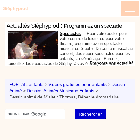
Stéphyprod
:
Actualités Stéphyprod
Programmez un spectacle
enfant de Stéphy
Spectacles
Pour votre école, pour
votre centre de loisirs ou pour votre
théâtre, programmez un spectacle
musical de Stéphy. Du conte musical au
concert, des super spectacles pour les
enfants, ça déménage ! Parents,
Proposer une actualité
conseillez les spectacles de Stéphy, à vos écoles, vos centres de
:
loisirs ou à votre mairie. Informez-les de la richesse de contenu du
Actualités Stéphyprod
Un conteur pour l’anniversaire
site www.stephyprod.com.
de votre enfant
Anniversaire pour enfants
Un
conteur vient chez vous pour raconter
PORTAIL enfants
>
Vidéos gratuites pour enfants
>
Dessin
les plus belles histoires à vos enfants,
Animé
>
Dessins Animés Musicaux Enfants
>
pour les fêtes d’anniversaires, ou pour
Dessin animé de M'sieur Thomas, Béber le dromadaire
toute autre animation. Laissez-vous
emporter par la magie des contes, des
Proposer une actualité
expressions et des mots pour un voyage dans l’imaginaire en
:
compagnie de Stéphy.
Vidéos Stéphyprod
Chanson La brosse à dents,
dessin animé musical
Dessins animés créations
Pour ne pas oublier de
se brosser les dents après le repas, voici une
animation pour les jeunes enfants de la célèbre
chanson de Stéphy, La Brosse à dents.
On y