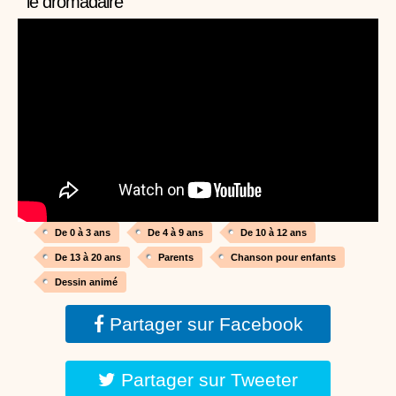
le dromadaire
Proposer une vidéo
:
Vidéos Stéphyprod
Bâton de pluie - Tutoriel destiné
aux enfants
Loisirs créatifs
Le bâton de pluie est un
instrument de musique ! Une Animation vidéo, un
tutoriel réalisé par un animateur périscolaire et
extrascolaire pour fabriquer facilement cet objet qui
amusera les enfants.
Proposer une vidéo
:
Vidéos Stéphyprod
chanson Hippopotam-tam
Chansons enfants
Clip d'animation en Stop
Motion (image par image) qui raconte en chanson les
aventures d'un p'tit Hippopotame !
De 0 à 3 ans
De 4 à 9 ans
De 10 à 12 ans
Proposer une vidéo
De 13 à 20 ans
Parents
Chanson pour enfants
:
Vidéos Stéphyprod
chanson J'vais l'dire à Greta
Dessin animé
Chansons
Chanson pour la planète
Partager sur Facebook
Partager sur Tweeter
Proposer une vidéo
:
Vidéos Stéphyprod
Chansons de Noël, 21 minutes de