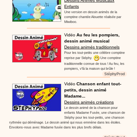
Dessins Animés Musicaux
Enfants
Une version en dessin animés de la
comptine chantée Alouette réalisée par
Miwiboo.
Vidéo
Au feu les pompiers,
dessin animé musical
Dessins animés traditionnels
Pour les tout-petits une célèbre comptine
reprise par Stéphy.
Une comptine
traditionnelle connue de tous ! Au feu, les
pompiers, v'là la maison qui brûle !
StéphyProd
Vidéo
Chanson enfant tout-
petits, dessin animé
Madame...
Dessins animés créations
Le dessin animé de la chanson pour
enfants Madame Fusée, une chanson de
Stéphy pour les tout-petits, une chanson
rythmée qui déménage. Le dessin animé qui nous emmène dans les étoiles.
Envolons-nous avec Madame fusée dans les plus brefs délais.