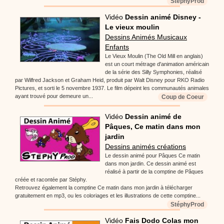
StéphyProd
Vidéo
Dessin animé Disney -
Le vieux moulin
Dessins Animés Musicaux
Enfants
Le Vieux Moulin (The Old Mill en anglais)
est un court métrage d'animation américain
de la série des Silly Symphonies, réalisé
par Wilfred Jackson et Graham Heid, produit par Walt Disney pour RKO Radio
Pictures, et sorti le 5 novembre 1937. Le film dépeint les communautés animales
ayant trouvé pour demeure un...
Coup de Coeur
Vidéo
Dessin animé de
Pâques, Ce matin dans mon
jardin
Dessins animés créations
Le dessin animé pour Pâques Ce matin
dans mon jardin. Ce dessin animé est
réalisé à partir de la comptine de Pâques
créée et racontée par Stéphy.
Retrouvez également la comptine Ce matin dans mon jardin à télécharger
gratuitement en mp3, ou les coloriages et les illustrations de cette comptine...
StéphyProd
Vidéo
Fais Dodo Colas mon