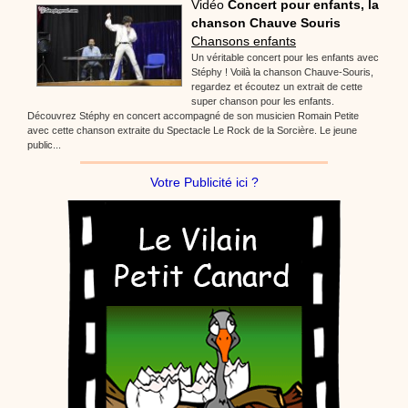
Vidéo
Concert pour enfants, la
chanson Chauve Souris
Chansons enfants
Un véritable concert pour les enfants avec
Stéphy ! Voilà la chanson Chauve-Souris,
regardez et écoutez un extrait de cette
super chanson pour les enfants.
Découvrez Stéphy en concert accompagné de son musicien Romain Petite
avec cette chanson extraite du Spectacle Le Rock de la Sorcière. Le jeune
public...
Votre Publicité ici ?