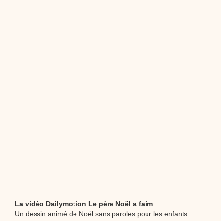
dessins animés
Dessins animés traditionnels
Des chansons de
Noël, des contes de Noël, profitez de 21 minutes de
productions de Noël sans interruption de pub. un petit
moment de tranquillité pour votre enfant ou pour les
parents !!! De la première note de musique au dernier
coup de crayon, une production 100/100 stéphyprod.
Proposer une vidéo
La vidéo Dailymotion Le père Noël a faim
Un dessin animé de Noël sans paroles pour les enfants