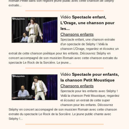
Romain Petite dans son registre jeune public avec cette chanson de Stéphy
extraite...
Vidéo
Spectacle enfant,
L'Orage, une chanson pour
les...
Chansons enfants
Spectacle enfant, une chanson extraite
d’un spectacle de Stéphy ! Voilà la
chanson L’Orage, regardez et écoutez un
extrait de cette chanson poétique pour les enfants. Découvrez Stéphy en
concert accompagné de son musicien Romain avec cette chanson extraite du
spectacle Le Rock de la Sorcière. Le jeune...
Vidéo
Spectacle pour enfants,
la chanson Petit Moustique
Chansons enfants
Spectacle pour les enfants avec Stéphy !
Voilà la chanson Petit Moustique, regardez
et écoutez un extrait de cette super
chanson pour les enfants. Découvrez
Stéphy en concert accompagné de son musicien Romain avec cette chanson
extraite du spectacle Le Rock de la Sorcière. Le jeune public chante avec
Stéphy !...