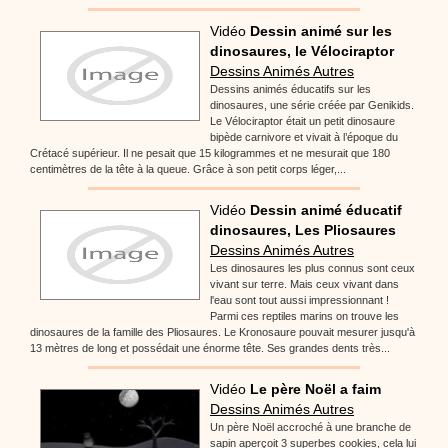
Vidéo
Dessin animé sur les
dinosaures, le Vélociraptor
Dessins Animés Autres
Dessins animés éducatifs sur les
dinosaures, une série créée par Genikids.
Le Vélociraptor était un petit dinosaure
bipède carnivore et vivait à l’époque du
Crétacé supérieur. Il ne pesait que 15 kilogrammes et ne mesurait que 180
centimètres de la tête à la queue. Grâce à son petit corps léger,...
Vidéo
Dessin animé éducatif
dinosaures, Les Pliosaures
Dessins Animés Autres
Les dinosaures les plus connus sont ceux
vivant sur terre. Mais ceux vivant dans
l'eau sont tout aussi impressionnant !
Parmi ces reptiles marins on trouve les
dinosaures de la famille des Pliosaures. Le Kronosaure pouvait mesurer jusqu'à
13 mètres de long et possédait une énorme tête. Ses grandes dents très...
Vidéo
Le père Noël a faim
Dessins Animés Autres
Un père Noël accroché à une branche de
sapin aperçoit 3 superbes cookies, cela lui