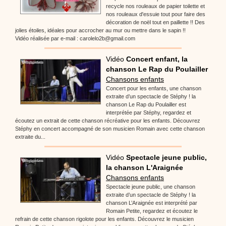
recycle nos rouleaux de papier toilette et
nos rouleaux d'essuie tout pour faire des
décoration de noël tout en paillette !! Des
jolies étoiles, idéales pour accrocher au mur ou mettre dans le sapin !!
Vidéo réalisée par e-mail : carolelo2b@gmail.com
Vidéo
Concert enfant, la
chanson Le Rap du Poulailler
Chansons enfants
Concert pour les enfants, une chanson
extraite d’un spectacle de Stéphy ! la
chanson Le Rap du Poulailler est
interprétée par Stéphy, regardez et
écoutez un extrait de cette chanson récréative pour les enfants. Découvrez
Stéphy en concert accompagné de son musicien Romain avec cette chanson
extraite du...
Vidéo
Spectacle jeune public,
la chanson L'Araignée
Chansons enfants
Spectacle jeune public, une chanson
extraite d’un spectacle de Stéphy ! la
chanson L’Araignée est interprété par
Romain Petite, regardez et écoutez le
refrain de cette chanson rigolote pour les enfants. Découvrez le musicien