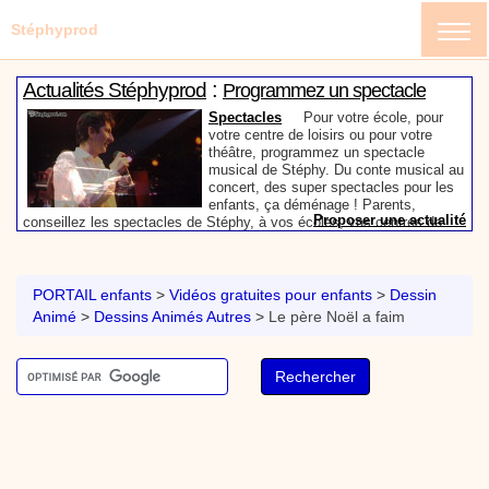
Stéphyprod
:
Actualités Stéphyprod
Programmez un spectacle
enfant de Stéphy
Spectacles
Pour votre école, pour
votre centre de loisirs ou pour votre
théâtre, programmez un spectacle
musical de Stéphy. Du conte musical au
concert, des super spectacles pour les
enfants, ça déménage ! Parents,
Proposer une actualité
conseillez les spectacles de Stéphy, à vos écoles, vos centres de
:
loisirs ou à votre mairie. Informez-les de la richesse de contenu du
Actualités Stéphyprod
Un conteur pour l’anniversaire
site www.stephyprod.com.
de votre enfant
Anniversaire pour enfants
Un
conteur vient chez vous pour raconter
PORTAIL enfants
>
Vidéos gratuites pour enfants
>
Dessin
les plus belles histoires à vos enfants,
Animé
>
Dessins Animés Autres
>
Le père Noël a faim
pour les fêtes d’anniversaires, ou pour
toute autre animation. Laissez-vous
emporter par la magie des contes, des
Proposer une actualité
expressions et des mots pour un voyage dans l’imaginaire en
:
compagnie de Stéphy.
Vidéos Stéphyprod
Chanson La brosse à dents,
dessin animé musical
Dessins animés créations
Pour ne pas oublier de
se brosser les dents après le repas, voici une
animation pour les jeunes enfants de la célèbre
chanson de Stéphy, La Brosse à dents.
On y