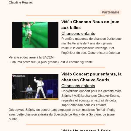
Claudine Régnie.
Partenaire
Vidéo
Chanson Nous on joue
aux billes
Chansons enfants
Première maquette de chanson écrite pour
ma fille Vérane de 7 ans dont je suis
l'auteur, le compositeur, l'arrangeur et
l'ingénieur du son. Oeuvre interprétée par
Vérane et déclarée à la SACEM.
Luna, ma petite fille (la plus grande), est là comme figurante.
Vidéo
Concert pour enfants, la
chanson Chauve Souris
Chansons enfants
Un véritable concert pour les enfants avec
Stéphy ! Voilà la chanson Chauve-Souris,
regardez et écoutez un extrait de cette
super chanson pour les enfants.
Découvrez Stéphy en concert accompagné de son musicien Romain Petite
avec cette chanson extraite du Spectacle Le Rock de la Sorcière. Le jeune
public...
Vidéo
Un monstre à Paris,