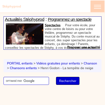
Stéphyprod
:
Actualités Stéphyprod
Programmez un spectacle
enfant de Stéphy
Spectacles
Pour votre école, pour
votre centre de loisirs ou pour votre
théâtre, programmez un spectacle
musical de Stéphy. Du conte musical au
concert, des super spectacles pour les
enfants, ça déménage ! Parents,
Proposer une actualité
conseillez les spectacles de Stéphy, à vos écoles, vos centres de
:
loisirs ou à votre mairie. Informez-les de la richesse de contenu du
Actualités Stéphyprod
Un conteur pour l’anniversaire
site www.stephyprod.com.
de votre enfant
Anniversaire pour enfants
Un
conteur vient chez vous pour raconter
PORTAIL enfants
>
Vidéos gratuites pour enfants
>
Chanson
les plus belles histoires à vos enfants,
>
Chansons enfants
>
Henri Godon - La tempête de neige
pour les fêtes d’anniversaires, ou pour
toute autre animation. Laissez-vous
emporter par la magie des contes, des
Proposer une actualité
expressions et des mots pour un voyage dans l’imaginaire en
:
compagnie de Stéphy.
Vidéos Stéphyprod
Chanson La brosse à dents,
dessin animé musical
Dessins animés créations
Pour ne pas oublier de
se brosser les dents après le repas, voici une
animation pour les jeunes enfants de la célèbre
chanson de Stéphy, La Brosse à dents.
On y