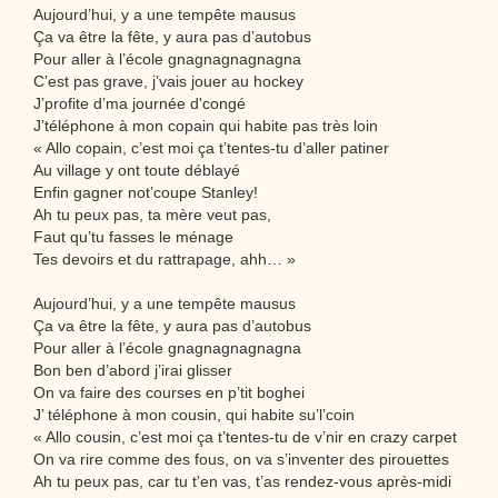
Aujourd’hui, y a une tempête mausus
Ça va être la fête, y aura pas d’autobus
Pour aller à l’école gnagnagnagnagna
C’est pas grave, j’vais jouer au hockey
J’profite d’ma journée d'congé
J’téléphone à mon copain qui habite pas très loin
« Allo copain, c’est moi ça t’tentes-tu d’aller patiner
Au village y ont toute déblayé
Enfin gagner not’coupe Stanley!
Ah tu peux pas, ta mère veut pas,
Faut qu’tu fasses le ménage
Tes devoirs et du rattrapage, ahh… »
Aujourd’hui, y a une tempête mausus
Ça va être la fête, y aura pas d’autobus
Pour aller à l’école gnagnagnagnagna
Bon ben d’abord j’irai glisser
On va faire des courses en p’tit boghei
J’ téléphone à mon cousin, qui habite su’l’coin
« Allo cousin, c’est moi ça t’tentes-tu de v’nir en crazy carpet
On va rire comme des fous, on va s’inventer des pirouettes
Ah tu peux pas, car tu t'en vas, t’as rendez-vous après-midi