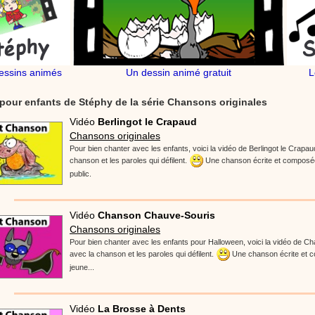
essins animés
Un dessin animé gratuit
L
pour enfants de Stéphy de la série Chansons originales
Vidéo
Berlingot le Crapaud
Chansons originales
Pour bien chanter avec les enfants, voici la vidéo de Berlingot le Crapau
chanson et les paroles qui défilent.
Une chanson écrite et composée
public.
Vidéo
Chanson Chauve-Souris
Chansons originales
Pour bien chanter avec les enfants pour Halloween, voici la vidéo de C
avec la chanson et les paroles qui défilent.
Une chanson écrite et c
jeune...
Vidéo
La Brosse à Dents