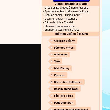
Vidéos enfants à la Une
s astuces pour mieux
-
Chanson La brosse à dents, dessin...
oir ! Si vous êtes parents,
-
Spectacle enfant Halloween Le Rock...
t, c’est un rituel très
-
Chat en papier - Tutoriel pour...
rreur bien entendu. Si vous
-
Cœur en papier - Tutoriel...
ideront à devenir un meilleur
-
Bâton de pluie - Tutoriel...
-
chanson Hippopotam-tam
Proposer une actualité
-
chanson J'vais l'dire à Greta
Thèmes vidéos à la Une
our les parents, les
Création Stéphy
s. Atelier de peinture et de
Fête des mères
Halloween
Tuto
Proposer une vidéo
Walt Disney
rès simplement avec les
Conteur
s. Activité manuelle, dessins,
Décoration halloween
Dessin animé Noël
Fête des pères
Proposer une vidéo
Petit ours brun
ation vidéo, un tutoriel
Recette cuisine Halloween