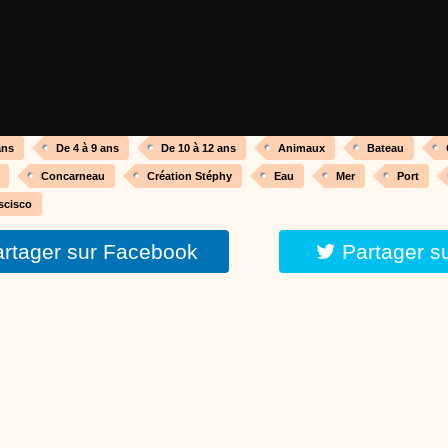
réalisé par un animateur périscolaire et extrascolaire pour fabriquer facileme
enfants.
:
phyprod
chanson Hippopotam-tam
Chansons enfants
Clip d'animation en Stop Motion (image par image) qui
aventures d'un p'tit Hippopotame !
ans
De 4 à 9 ans
De 10 à 12 ans
Animaux
Bateau
Concarneau
Création Stéphy
Eau
Mer
Port
scisco
:
phyprod
chanson J'vais l'dire à Greta
rtager sur Facebook
Partager s
Chansons
Chanson pour la planète
:
phyprod
Chansons de Noël, 21 minutes de dessins animés
Dessins animés traditionnels
Des chansons de Noël, des contes de Noël,
productions de Noël sans interruption de pub. un petit moment de tranquillité
parents !!! De la première note de musique au dernier coup de crayon, une 