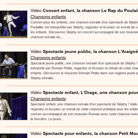
Vidéo
Concert enfant, la chanson Le Rap du Poulail
Chansons enfants
Concert pour les enfants, une chanson extraite d’un spectacle de Stéph
Poulailler est interprétée par Stéphy, regardez et écoutez un extrait de 
les enfants. Découvrez Stéphy en concert accompagné de son musicie
chanson extraite du...
Vidéo
Spectacle jeune public, la chanson L'Araign
Chansons enfants
Spectacle jeune public, une chanson extraite d’un spectacle de Stéphy !
interprété par Romain Petite, regardez et écoutez le refrain de cette cha
enfants. Découvrez le musicien Romain Petite dans son registre jeune 
Stéphy extraite...
Vidéo
Spectacle enfant, L'Orage, une chanson pour 
Chansons enfants
Spectacle enfant, une chanson extraite d’un spectacle de Stéphy ! Voilà
regardez et écoutez un extrait de cette chanson poétique pour les enf
concert accompagné de son musicien Romain avec cette chanson extra
la Sorcière. Le jeune...
Vidéo
Spectacle pour enfants, la chanson Petit Mo