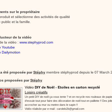
nts sur le propriétaire
oduit et sélectionne des activités de qualité
 public et la famille.
ducteur de la vidéo
de la vidéo :
www.stephyprod.com
o Youtube
 Dailymotion
 a été proposée par
Stéphy
membre stéphyprod depuis le 07 March 
éos proposées par
Stéphy
Vidéo
DIY de Noël - Etoiles en carton recyclé
Loisirs créatifs
Un petit DIY de noël ça vous tente ? et on recycle nos rouleaux de papier
d'essuie tout pour faire des décoration de noël tout en paillette !! Des joli
accrocher au mur ou mettre dans le sapin !!
Vidéo réalisée par e-mail : carolelo2b@gmail.com