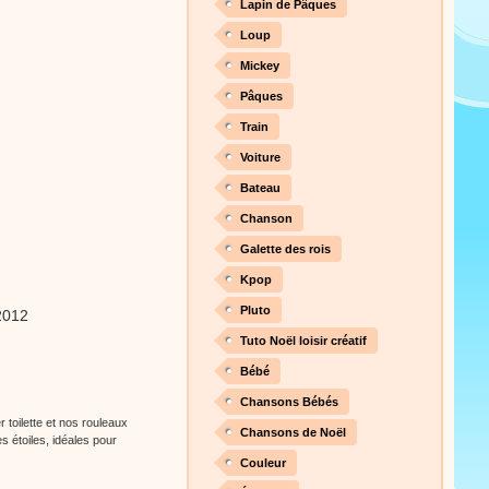
Lapin de Pâques
Loup
Mickey
Pâques
Train
Voiture
Bateau
Chanson
Galette des rois
Kpop
Pluto
2012
Tuto Noël loisir créatif
Bébé
Chansons Bébés
 toilette et nos rouleaux
Chansons de Noël
es étoiles, idéales pour
Couleur