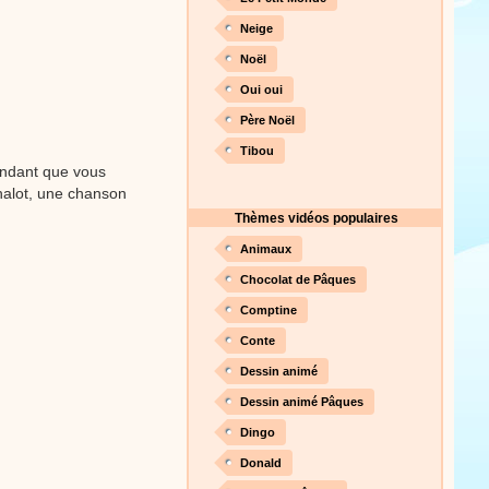
Neige
Noël
Proposer une vidéo
Oui oui
Père Noël
Tibou
endant que vous
halot, une chanson
Thèmes vidéos populaires
Animaux
Chocolat de Pâques
Comptine
Conte
Dessin animé
Dessin animé Pâques
Dingo
Donald