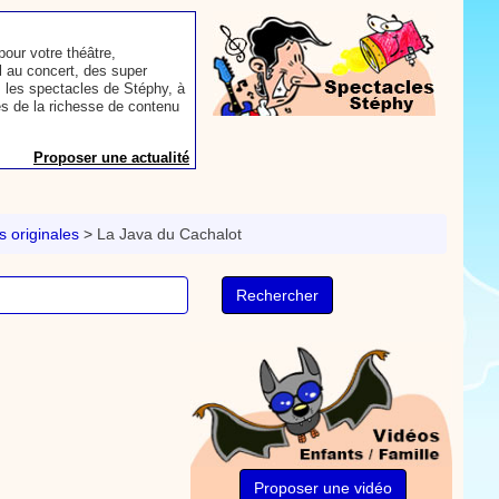
our votre théâtre,
 au concert, des super
 les spectacles de Stéphy, à
es de la richesse de contenu
Proposer une actualité
aconter les plus belles
toute autre animation.
 originales
>
La Java du Cachalot
ns et des mots pour un
Proposer une actualité
rès le repas, voici une
sse à dents.
On y
nts. Tchique tchique, tchique
nson. Une animation de la
Proposer une vidéo
Proposer une vidéo