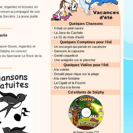
ue, regardez et écoutez un
n concert accompagné de son
 Sorcière. Le jeune public
Quelques Chansons
-
Il était un petit navire
-
La Java du Cachalo
uris
-
Le 31 du mois d'août
Quelques Comptines pour l'été
hauve-Souris, regardez et
-
Un escargot qui partait en vacances
 Stéphy en concert
-
Dansons la capucine
-
Gentil coquelicot
e du Spectacle Le Rock de la
-
Une araignée sur le plancher
Quelques Vidéos pour l'été
-
A la volette
-
Donald pique nique sur la plage
-
A la claire fontaine
-
La Cigale et la Fourmi
-
Oui Oui à la ferme
Cd enfants de Stéphy
Achetez notre CD