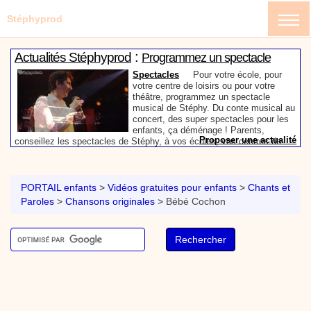
Stéphyprod
:
Actualités Stéphyprod
Programmez un spectacle
enfant de Stéphy
Spectacles
Pour votre école, pour
votre centre de loisirs ou pour votre
théâtre, programmez un spectacle
musical de Stéphy. Du conte musical au
concert, des super spectacles pour les
enfants, ça déménage ! Parents,
Proposer une actualité
conseillez les spectacles de Stéphy, à vos écoles, vos centres de
:
loisirs ou à votre mairie. Informez-les de la richesse de contenu du
Actualités Stéphyprod
Un conteur pour l’anniversaire
site www.stephyprod.com.
de votre enfant
Anniversaire pour enfants
Un
conteur vient chez vous pour raconter
PORTAIL enfants
>
Vidéos gratuites pour enfants
>
Chants et
les plus belles histoires à vos enfants,
Paroles
>
Chansons originales
>
Bébé Cochon
pour les fêtes d’anniversaires, ou pour
toute autre animation. Laissez-vous
emporter par la magie des contes, des
Proposer une actualité
expressions et des mots pour un voyage dans l’imaginaire en
:
compagnie de Stéphy.
Vidéos Stéphyprod
Chanson La brosse à dents,
dessin animé musical
Dessins animés créations
Pour ne pas oublier de
se brosser les dents après le repas, voici une
animation pour les jeunes enfants de la célèbre
chanson de Stéphy, La Brosse à dents.
On y