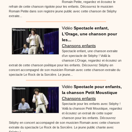
Romain Petite, regardez et écoutez le
refrain de cette chanson rigolote pour les enfants. Découvrez le musicien
Romain Petite dans son registre jeune public avec cette chanson de Stéphy
extraite...
Vidéo
Spectacle enfant,
L'Orage, une chanson pour
les...
Chansons enfants
Spectacle enfant, une chanson extraite
d’un spectacle de Stéphy ! Voilà la
chanson L’Orage, regardez et écoutez un
extrait de cette chanson poétique pour les enfants. Découvrez Stéphy en
concert accompagné de son musicien Romain avec cette chanson extraite du
spectacle Le Rock de la Sorcière. Le jeune...
Vidéo
Spectacle pour enfants,
la chanson Petit Moustique
Chansons enfants
Spectacle pour les enfants avec Stéphy !
Voilà la chanson Petit Moustique, regardez
et écoutez un extrait de cette super
chanson pour les enfants. Découvrez
Stéphy en concert accompagné de son musicien Romain avec cette chanson
extraite du spectacle Le Rock de la Sorcière. Le jeune public chante avec
Stéphy !...