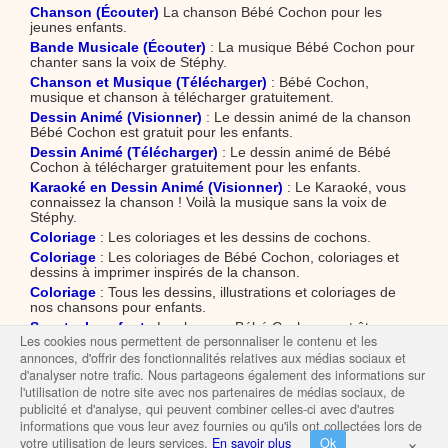
Chanson (Écouter)
La chanson Bébé Cochon pour les
jeunes enfants.
Bande Musicale (Écouter)
: La musique Bébé Cochon pour
chanter sans la voix de Stéphy.
Chanson et Musique (Télécharger)
: Bébé Cochon,
musique et chanson à télécharger gratuitement.
Dessin Animé (Visionner)
: Le dessin animé de la chanson
Bébé Cochon est gratuit pour les enfants.
Dessin Animé (Télécharger)
: Le dessin animé de Bébé
Cochon à télécharger gratuitement pour les enfants.
Karaoké en Dessin Animé (Visionner)
: Le Karaoké, vous
connaissez la chanson ! Voilà la musique sans la voix de
Stéphy.
Coloriage
: Les coloriages et les dessins de cochons.
Coloriage
: Les coloriages de Bébé Cochon, coloriages et
dessins à imprimer inspirés de la chanson.
Coloriage
: Tous les dessins, illustrations et coloriages de
nos chansons pour enfants.
Spectacle enfant
: La chanson Bébé Cochon peut être
Les cookies nous permettent de personnaliser le contenu et les
jouée sur demande dans le spectacle pour enfants Le
Concert.
annonces, d'offrir des fonctionnalités relatives aux médias sociaux et
d'analyser notre trafic. Nous partageons également des informations sur
l'utilisation de notre site avec nos partenaires de médias sociaux, de
publicité et d'analyse, qui peuvent combiner celles-ci avec d'autres
informations que vous leur avez fournies ou qu'ils ont collectées lors de
×
votre utilisation de leurs services.
En savoir plus
Ok