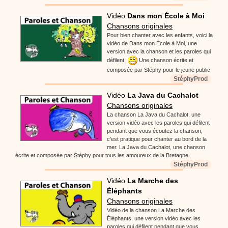
Vidéo
Dans mon École à Moi
Chansons originales
Pour bien chanter avec les enfants, voici la
vidéo de Dans mon École à Moi, une
version avec la chanson et les paroles qui
défilent.
Une chanson écrite et
composée par Stéphy pour le jeune public
StéphyProd
Vidéo
La Java du Cachalot
Chansons originales
La chanson La Java du Cachalot, une
version vidéo avec les paroles qui défilent
pendant que vous écoutez la chanson,
c'est pratique pour chanter au bord de la
mer. La Java du Cachalot, une chanson
écrite et composée par Stéphy pour tous les amoureux de la Bretagne.
StéphyProd
Vidéo
La Marche des
Éléphants
Chansons originales
Vidéo de la chanson La Marche des
Éléphants, une version vidéo avec les
paroles qui défilent pendant que vous