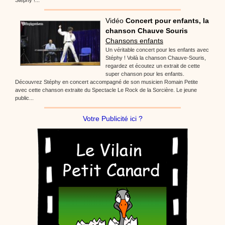
Vidéo
Concert pour enfants, la
chanson Chauve Souris
Chansons enfants
Un véritable concert pour les enfants avec
Stéphy ! Voilà la chanson Chauve-Souris,
regardez et écoutez un extrait de cette
super chanson pour les enfants.
Découvrez Stéphy en concert accompagné de son musicien Romain Petite
avec cette chanson extraite du Spectacle Le Rock de la Sorcière. Le jeune
public...
Votre Publicité ici ?