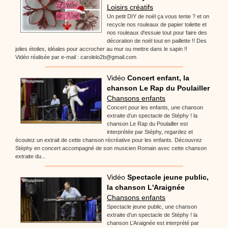
Loisirs créatifs
Un petit DIY de noël ça vous tente ? et on
recycle nos rouleaux de papier toilette et
nos rouleaux d'essuie tout pour faire des
décoration de noël tout en paillette !! Des
jolies étoiles, idéales pour accrocher au mur ou mettre dans le sapin !!
Vidéo réalisée par e-mail : carolelo2b@gmail.com
Vidéo
Concert enfant, la
chanson Le Rap du Poulailler
Chansons enfants
Concert pour les enfants, une chanson
extraite d’un spectacle de Stéphy ! la
chanson Le Rap du Poulailler est
interprétée par Stéphy, regardez et
écoutez un extrait de cette chanson récréative pour les enfants. Découvrez
Stéphy en concert accompagné de son musicien Romain avec cette chanson
extraite du...
Vidéo
Spectacle jeune public,
la chanson L'Araignée
Chansons enfants
Spectacle jeune public, une chanson
extraite d’un spectacle de Stéphy ! la
chanson L’Araignée est interprété par