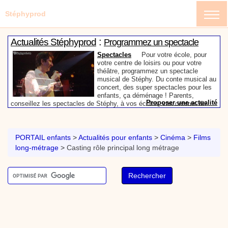
Stéphyprod
:
Actualités Stéphyprod
Programmez un spectacle
enfant de Stéphy
Spectacles
Pour votre école, pour
votre centre de loisirs ou pour votre
théâtre, programmez un spectacle
musical de Stéphy. Du conte musical au
concert, des super spectacles pour les
enfants, ça déménage ! Parents,
Proposer une actualité
conseillez les spectacles de Stéphy, à vos écoles, vos centres de
:
loisirs ou à votre mairie. Informez-les de la richesse de contenu du
Actualités Stéphyprod
Un conteur pour l’anniversaire
site www.stephyprod.com.
de votre enfant
Anniversaire pour enfants
Un
conteur vient chez vous pour raconter
PORTAIL enfants
>
Actualités pour enfants
>
Cinéma
>
Films
les plus belles histoires à vos enfants,
long-métrage
>
Casting rôle principal long métrage
pour les fêtes d’anniversaires, ou pour
toute autre animation. Laissez-vous
emporter par la magie des contes, des
Proposer une actualité
expressions et des mots pour un voyage dans l’imaginaire en
:
compagnie de Stéphy.
Vidéos Stéphyprod
Chanson La brosse à dents,
dessin animé musical
Dessins animés créations
Pour ne pas oublier de
se brosser les dents après le repas, voici une
animation pour les jeunes enfants de la célèbre
chanson de Stéphy, La Brosse à dents.
On y