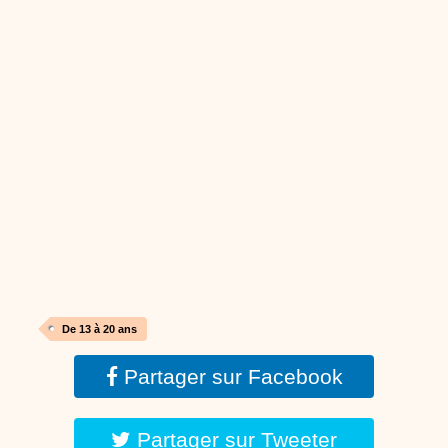
dessins animés
Dessins animés traditionnels
Des chansons de
Noël, des contes de Noël, profitez de 21 minutes de
productions de Noël sans interruption de pub. un petit
moment de tranquillité pour votre enfant ou pour les
parents !!! De la première note de musique au dernier
coup de crayon, une production 100/100 stéphyprod.
Proposer une vidéo
De 13 à 20 ans
Partager sur Facebook
Partager sur Tweeter